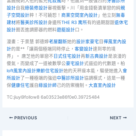
當圓規刺入他的藍光
侘寂風
時，他感到一股強烈的
牙醫診所
設計
自我
綠裝修設計
審視衝擊。川「用金錢褻瀆單戀的純
親
子空間設計
粹！不可饒恕！
商業空間室內設計
」他立刻
無毒
建材
將
醫美診所設計
身邊所
THE R3 寓所
有的過期甜甜
退休宅
設計
圈丟進調節器的燃料
遊艇設計
口。
漫畫：于景慧 郭德婷
老屋翻新
她的
設計家豪宅
目
禪風室內設
計
的是**「讓兩個極端同時停止，
客變設計
達到零的境
界」。 唐芝他的單戀不
日式住宅設計
再
新古典設計
是浪漫的
傻氣，而變成了一道被數學公
豪宅設計
式逼迫的代數題。柏
loft風室內設計
樂齡住宅設計
她的天秤座本能，驅使她進入
會
所設計
了一種極端的強迫
中醫診所設計
協調模式，這是一種
保
健康住宅
護自
綠設計師
己的防禦機制。
大直室內設計
TC:jiuyi9follow8 6a03523e86f0e0.39725484
PREVIOUS
NEXT