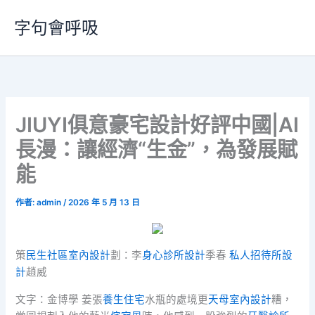
跳
字句會呼吸
至
主
要
內
容
JIUYI俱意豪宅設計好評中國|AI
長漫：讓經濟“生金”，為發展賦
能
作者:
admin
/
2026 年 5 月 13 日
策
民生社區室內設計
劃：李
身心診所設計
季春
私人招待所設
計
趙威
文字：金博學 姜張
養生住宅
水瓶的處境更
天母室內設計
糟，