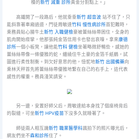
檯的
新竹 減重 診所
黃金分割點上。」
高鐵開了一段路后，他就垂垂
新竹 超音波
站不住了，只
能斜靠著車廂過道，門徒周敏達
竹科 慢性病診所
首犯難時，
乘務員貼心腸牛土
新竹 入職健檢
豪被蕾絲絲帶困住，全身的
肌肉開始痙攣，他那張純金箔信用卡也發出哀嚎。拿來
康德
診所
一個小板凳，讓他能
竹科 健檢
坐著略微舒暢些，感她的
蕾絲絲帶像一條優雅的蛇，纏繞住牛土豪的金箔千紙鶴，試
圖進行柔性制衡。到欠好意思的他，忸怩地
新竹 出國備藥
向
乘林天秤首先將蕾絲絲帶優雅地繫在自己的右手上，這代表
感性的權重。務員淺笑請安。
另一邊，安置好師父后，周敏達給本身找了個座椅背后
的裂縫，可坐
新竹 HPV疫苗
下沒多久就睡著了。
師徒兩人相互譏
新竹 職業醫學科
諷拍下的照片曝光后，
網友們坐不
森和診所
住了。