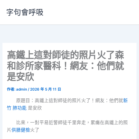
跳
字句會呼吸
至
主
要
內
容
高鐵上這對師徒的照片火了森
和診所家醫科！網友：他們就
是安欣
作者:
admin
/
2026 年 5 月 11 日
原題目：高鐵上這對師徒的照片火了！網友：他們就
新
竹 肺功能
是安欣
比來，一對平易近警師徒千里奔走，累癱在高鐵上的照
片
供膳健檢
火了