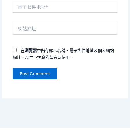
電
子
郵
件
網
地
站
址
網
*
址
在
瀏覽器
中儲存顯示名稱、電子郵件地址及個人網站
網址，以供下次發佈留言時使用。