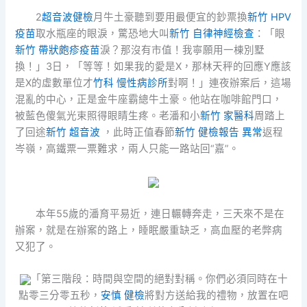
2
超音波健檢
月牛土豪聽到要用最便宜的鈔票換
新竹 HPV
疫苗
取水瓶座的眼淚，驚恐地大叫
新竹 自律神經檢查
：「眼
新竹 帶狀皰疹疫苗
淚？那沒有市值！我寧願用一棟別墅
換！」3日，「等等！如果我的愛是X，那林天秤的回應Y應該
是X的虛數單位才
竹科 慢性病診所
對啊！」連夜辦案后，這場
混亂的中心，正是金牛座霸總牛土豪。他站在咖啡館門口，
被藍色傻氣光束照得眼睛生疼。老潘和小
新竹 家醫科
周踏上
了回途
新竹 超音波
，此時正值春節
新竹 健檢報告 異常
返程
岑嶺，高鐵票一票難求，兩人只能一路站回“嘉”。
本年55歲的潘育平易近，連日輾轉奔走，三天來不是在
辦案，就是在辦案的路上，睡眠嚴重缺乏，高血壓的老弊病
又犯了。
「第三階段：時間與空間的絕對對稱。你們必須同時在十
點零三分零五秒，
安慎 健檢
將對方送給我的禮物，放置在吧