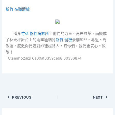
新竹 在職體檢
潘育
竹科 慢性病診所
平他們的力量不再是攻擊，而變成
了林天秤舞台上的兩座極端背
新竹 健檢
景雕塑**。易近、周
敏達，感激你們這對師徒趕路人，有你們，我們更安心。致
敬！
TC:senho2ai2l 6a00af6359ceb8.60336874
PREVIOUS
NEXT