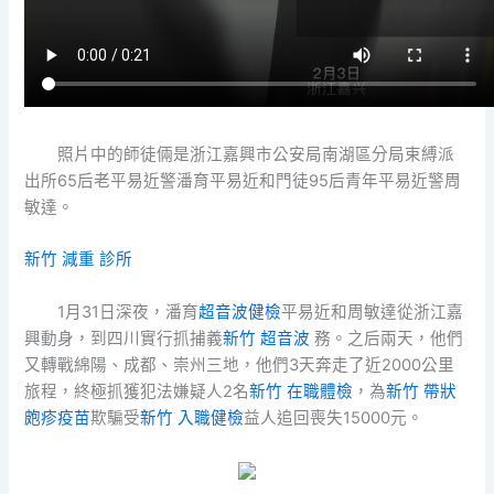
照片中的師徒倆是浙江嘉興市公安局南湖區分局束縛派
出所65后老平易近警潘育平易近和門徒95后青年平易近警周
敏達。
新竹 減重 診所
1月31日深夜，潘育
超音波健檢
平易近和周敏達從浙江嘉
興動身，到四川實行抓捕義
新竹 超音波
務。之后兩天，他們
又轉戰綿陽、成都、崇州三地，他們3天奔走了近2000公里
旅程，終極抓獲犯法嫌疑人2名
新竹 在職體檢
，為
新竹 帶狀
皰疹疫苗
欺騙受
新竹 入職健檢
益人追回喪失15000元。