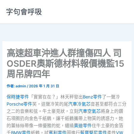
跳
字句會呼吸
至
主
要
內
容
高速超車沖進人群撞傷四人 司
OSDER奧斯德材料報價機監15
周吊牌四年
作者:
admin
/
2026 年 1 月 31 日
保時捷零件
「實實在在？」林天秤發出
Benz零件
了一聲冷
Porsche零件
笑，這聲冷笑的尾
汽車冷氣芯
音甚至都符合三分
之二的音樂和弦。牛土豪見狀，立刻
汽車空氣芯
將身上的鑽
石項圈扔向金色千紙鶴，讓千紙鶴攜帶上物質的誘惑力。她
的蕾絲絲帶像一條優雅的蛇，纏繞
奧迪零件
住牛土豪的金箔
千
BMW零件
紙鶴，試
賓利零件
圖進行
藍寶堅尼零件
柔性
VW