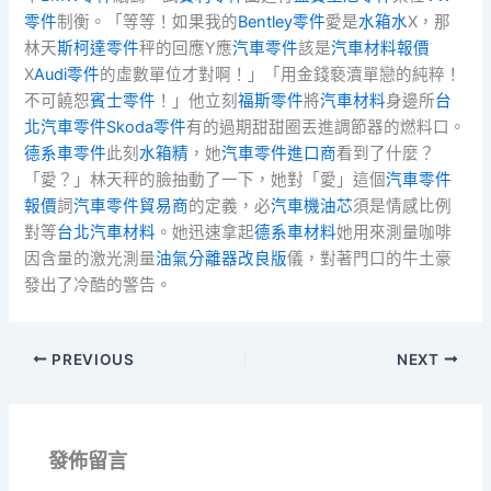
零件
制衡。「等等！如果我的
Bentley零件
愛是
水箱水
X，那
林天
斯柯達零件
秤的回應Y應
汽車零件
該是
汽車材料報價
X
Audi零件
的虛數單位才對啊！」「用金錢褻瀆單戀的純粹！
不可饒恕
賓士零件
！」他立刻
福斯零件
將
汽車材料
身邊所
台
北汽車零件
Skoda零件
有的過期甜甜圈丟進調節器的燃料口。
德系車零件
此刻
水箱精
，她
汽車零件進口商
看到了什麼？
「愛？」林天秤的臉抽動了一下，她對「愛」這個
汽車零件
報價
詞
汽車零件貿易商
的定義，必
汽車機油芯
須是情感比例
對等
台北汽車材料
。她迅速拿起
德系車材料
她用來測量咖啡
因含量的激光測量
油氣分離器改良版
儀，對著門口的牛土豪
發出了冷酷的警告。
PREVIOUS
NEXT
發佈留言