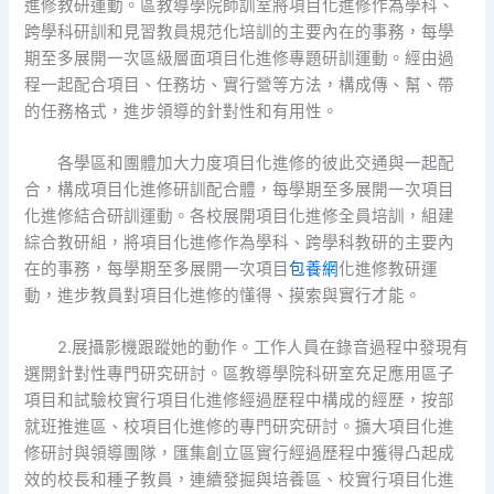
進修教研運動。區教導學院師訓室將項目化進修作為學科、
跨學科研訓和見習教員規范化培訓的主要內在的事務，每學
期至多展開一次區級層面項目化進修專題研訓運動。經由過
程一起配合項目、任務坊、實行營等方法，構成傳、幫、帶
的任務格式，進步領導的針對性和有用性。
各學區和團體加大力度項目化進修的彼此交通與一起配
合，構成項目化進修研訓配合體，每學期至多展開一次項目
化進修結合研訓運動。各校展開項目化進修全員培訓，組建
綜合教研組，將項目化進修作為學科、跨學科教研的主要內
在的事務，每學期至多展開一次項目
包養網
化進修教研運
動，進步教員對項目化進修的懂得、摸索與實行才能。
2.展攝影機跟蹤她的動作。工作人員在錄音過程中發現有
選開針對性專門研究研討。區教導學院科研室充足應用區子
項目和試驗校實行項目化進修經過歷程中構成的經歷，按部
就班推進區、校項目化進修的專門研究研討。擴大項目化進
修研討與領導團隊，匯集創立區實行經過歷程中獲得凸起成
效的校長和種子教員，連續發掘與培養區、校實行項目化進