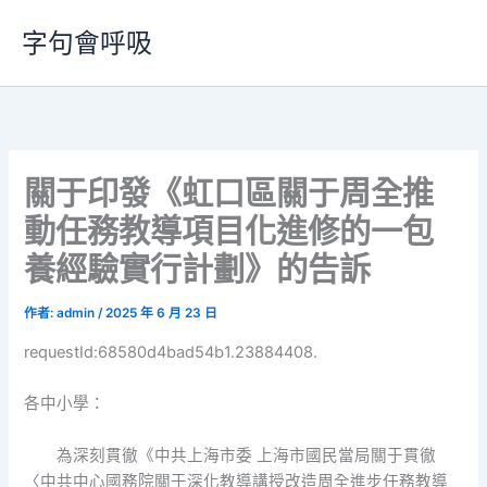
跳
字句會呼吸
至
主
要
內
容
關于印發《虹口區關于周全推
動任務教導項目化進修的一包
養經驗實行計劃》的告訴
作者:
admin
/
2025 年 6 月 23 日
requestId:68580d4bad54b1.23884408.
各中小學：
為深刻貫徹《中共上海市委 上海市國民當局關于貫徹
〈中共中心國務院關于深化教導講授改造周全進步任務教導