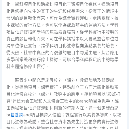
化、學科項目化和跨學科項目化三類項目化進修。運動項目
化進修指向先生的真正的生涯和成長需求，從真正的情境中
發明的題目轉化而來，可作為綜合實行運動、處所課程、校
本課程的實行方法，也可以作為課后辦事的運動方法。學科
項目化進修指向學科的焦點素養培育，從學科實行中發明的
真正的題目轉化而來，可在學科講授中以大要念整合單位或
跨單位停止實行。跨學科項目化進修指向焦點素養的培養，
從天然、社會中真正的而復雜的題目中尋覓主題，綜合應用
多學科常識和技巧停止探討。可聯合學科課程尺度中的跨學
科主題進修停止實行。
區青少中間充足施展校外（課外）教導陣地及關鍵感
化，從運動項目、課程實行、特點創立三方面常態化推動項
目化進修在校外（課外）教導中的應用。運動項目以“彩虹打
算”迷信素養工程和人文修養工程中的brand項目為抓手，經
由過程項目化進修運動付與新的時期內在，進一個步驟凸顯
br
包養網
and項目標育人價值；課程實行以素養為導向、以項
目化進修為載體，整合社會資本為先生打造更多的實行進修
場景，摸索校外教導課程的轉型成長；特點創立以市、區科