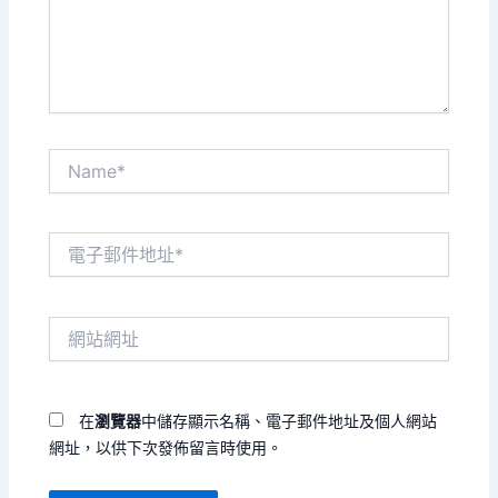
內
容...
Name*
電
子
郵
件
網
地
站
址
網
*
址
在
瀏覽器
中儲存顯示名稱、電子郵件地址及個人網站
網址，以供下次發佈留言時使用。