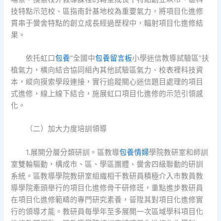
技特點示范校、區指南針基地校為重要氣力，將項目化進修
貫串于黌舍特點的創立成長經過歷程中，輻射項目化進修結
果。
依托虹口
包養
“全國中
包養留言板
小學迷信教導試驗區”扶
植氣力，橫向結合協同組內其他試驗區氣力、校表裡科技資
本，縱向摸索學段連接，實行追蹤關心迷信題目處理的項目
式進修，線上線下結合，施展虹口項目化進修的示范引領感
化。
（二）加大力度培訓領導
1.展開分層分類研訓。區教導
包養情婦
學院教研室和師訓
室雙輪驅動，構成市、區、學區團體、黌舍四級聯動的研訓
系統。區教導學院教研室組織相干教研員積極介入市教員教
導學院牽頭舉行的項目化進修骨干研修班，重點進步教研員
在項目化進修範疇的專門研究素養，晉陞其對項目化進修實
行的領導才能。教研員每學年至多展開一次區域學科項目化