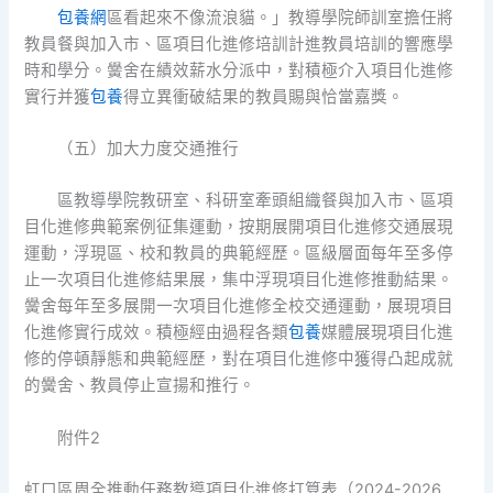
包養網
區看起來不像流浪貓。」教導學院師訓室擔任將
教員餐與加入市、區項目化進修培訓計進教員培訓的響應學
時和學分。黌舍在績效薪水分派中，對積極介入項目化進修
實行并獲
包養
得立異衝破結果的教員賜與恰當嘉獎。
（五）加大力度交通推行
區教導學院教研室、科研室牽頭組織餐與加入市、區項
目化進修典範案例征集運動，按期展開項目化進修交通展現
運動，浮現區、校和教員的典範經歷。區級層面每年至多停
止一次項目化進修結果展，集中浮現項目化進修推動結果。
黌舍每年至多展開一次項目化進修全校交通運動，展現項目
化進修實行成效。積極經由過程各類
包養
媒體展現項目化進
修的停頓靜態和典範經歷，對在項目化進修中獲得凸起成就
的黌舍、教員停止宣揚和推行。
附件2
虹口區周全推動任務教導項目化進修打算表（2024-2026