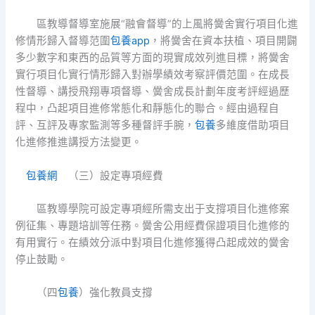
區教導督導室施展“融會督導”的上風將黌舍實行項目化進
修情形歸入督導范圍
包養app
，將黌舍在資本扶植、項目開闢
多少數字和東西的品質等方面的現實成效列進目標，將黌舍
實行項目化實行情形歸入對辦學績效考察評價范圍。在成長
性督導、講授飛翔專項督導、黌舍成長計劃年度考評經過歷
程中，凸起項目進修常態化和靜態化的聯合。經由過程自
評、互評及專家監測等多種督評手腕，
包養
多維度借助項目
化進修推進講授方法變更。
包養網
（三）設定專項經費
區教導學院可設定專項經所需支出于支撐項目化進修案
例征集、專題培訓等任務。黌舍公用經費保證項目化進修的
有用實行。在績效分派中對項目化進修獲得凸起成效的黌舍
停止鼓勵。
（四
包養
）強化教員支撐