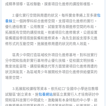
成精準領導，區校聯動，摸索項目化進修的講授新樣態。
2.優化實行空間與周遭的狀況。每所黌舍準繩上至多建
包
養妹
立一個跨學科綜合進修空間，支撐項目化進修的實行。
優化通俗教室、公用教室、試驗室等各類進修空間的布局，
拓展既有空間的講授效能。依據項目化進修需求，公道設置
裝備擺設舉措措施裝備和進修資本，為先生創設支撐多元進
修形式的互動空間，施展進修周遭的狀況的育人效能。
區青少中間打造區域校外項目化進修基地，對科技實行
分中間和指南針實行基地停止優化扶植，從校園文明扶植、
教室效能晉陞、講授裝備迭代等方面營建項目化進修周遭的
狀況與氣氛，為區域青少年展開校外項目化進修供給優質的
場景空間。
3.拓展館校課程等資本。依托虹口“全國中小學迷信教導
試驗區”創立資本，施
包養網站
展區立異實行人才培育研討中
間和區科技實行中間感化，激勵擁有本身特點的中小學、迷
信教導黌舍同盟等和復旦、同濟等高校院所、科普場館、科