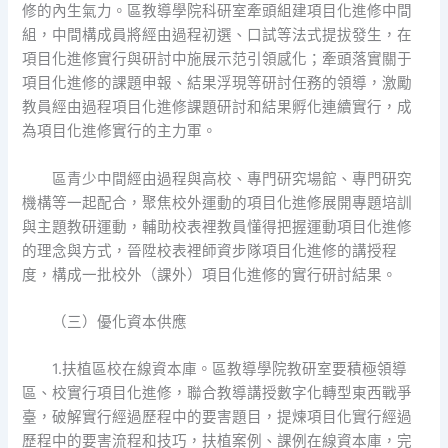
修的內生氣力。區教導學院科研室牽頭組建項目化進修中間
組，中間構成員將經由過程初選、口試等法式提拔發生，在
項目化進修實行與研討中施展示范引領感化；牽頭落實關于
項目化進修的課題申報、結果浮現等研討任務的領導，激勵
教員經由過程項目化進修課題研討和結果孵化連續實行，成
為項目化進修實行的主力軍。
區青少中間經由過程與高校、專門研究場館、專門研究
機構等一起配合，聚焦校外運動的項目化進修展開專題培訓
與主題教研運動，輔助校表裡教員懂得把握運動項目化進修
的理念與方式，晉陞校表裡師資步隊項目化進修的講授程
度，構成一批校外（課外）項目化進修的實行研討結果。
（三）優化資本供應
1.扶植區校在線資本庫。區教導學院教研室要積極領導
區、校實行項目化進修，聯合教導講授數字化轉型東西戰爭
臺，破解實行經過歷程中的要害題目，提煉項目化實行經過
歷程中的要害流程和技巧，扶植案例、課例在線資本庫，完