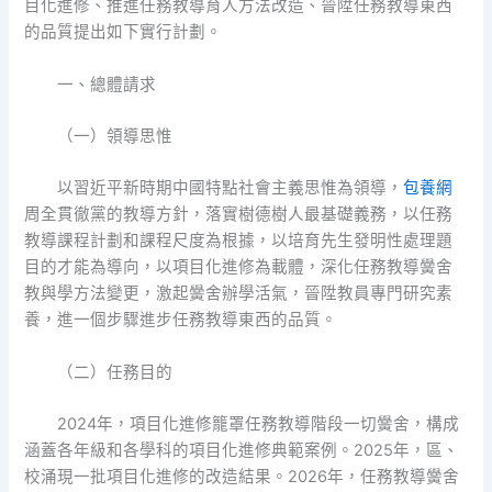
目化進修、推進任務教導育人方法改造、晉陞任務教導東西
的品質提出如下實行計劃。
一、總體請求
（一）領導思惟
以習近平新時期中國特點社會主義思惟為領導，
包養網
周全貫徹黨的教導方針，落實樹德樹人最基礎義務，以任務
教導課程計劃和課程尺度為根據，以培育先生發明性處理題
目的才能為導向，以項目化進修為載體，深化任務教導黌舍
教與學方法變更，激起黌舍辦學活氣，晉陞教員專門研究素
養，進一個步驟進步任務教導東西的品質。
（二）任務目的
2024年，項目化進修籠罩任務教導階段一切黌舍，構成
涵蓋各年級和各學科的項目化進修典範案例。2025年，區、
校涌現一批項目化進修的改造結果。2026年，任務教導黌舍