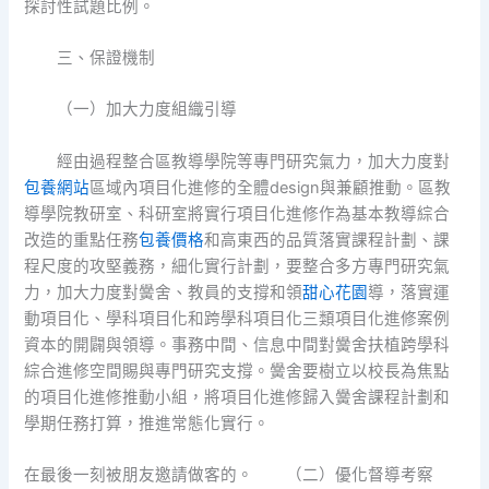
探討性試題比例。
三、保證機制
（一）加大力度組織引導
經由過程整合區教導學院等專門研究氣力，加大力度對
包養網站
區域內項目化進修的全體design與兼顧推動。區教
導學院教研室、科研室將實行項目化進修作為基本教導綜合
改造的重點任務
包養價格
和高東西的品質落實課程計劃、課
程尺度的攻堅義務，細化實行計劃，要整合多方專門研究氣
力，加大力度對黌舍、教員的支撐和領
甜心花園
導，落實運
動項目化、學科項目化和跨學科項目化三類項目化進修案例
資本的開闢與領導。事務中間、信息中間對黌舍扶植跨學科
綜合進修空間賜與專門研究支撐。黌舍要樹立以校長為焦點
的項目化進修推動小組，將項目化進修歸入黌舍課程計劃和
學期任務打算，推進常態化實行。
在最後一刻被朋友邀請做客的。 （二）優化督導考察