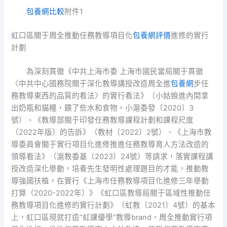
包養網比較
附件1
虹口區關于周全推動任務教導項目化
包養網評價
進修的實行
計劃
為深刻貫徹《中共上海市委 上海市國民當局關于貫徹
〈中共中心國務院關于深化教導講授改造周全進
包養網
步任
務教導東西的品質的看法〉的實行看法》（小姑娘進內間拿
出奶瓶和貓糧，餵了些水和食物。小滬委發〔2020〕3
號）、《教導部關于印發任務教導課程計劃和課程尺度
（2022年版）的告訴》（教材〔2022〕2號）、《上海市教
導委員會關于實行項目化進修推進任務教導育人方法改造的
領導看法》（滬教委基〔2023〕24號）等請求，落實課程講
授改造深化舉動，培養先生發明性處理題目的才能，推動教
導強國扶植，在實行《上海市任務教導項目化進修三年舉動
打算（2020-2022年）》《虹口區教導局關于區域性推動任
務教導項目化進修的實行計劃》（虹教〔2021〕4號）的基本
上，虹口區現就打造“虹課優學”教導brand，周全推動實行項