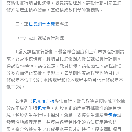
常態化實行項目化進修，教員講授理念、講授行動和先生進
修方法產生積極變更，基礎構成教與學的新樣態。
二、重
包養網車馬費
要辦法
（一）融進課程實行系統
1.歸入課程實行計劃。黌舍聯合國度和上海市課程計劃請
求，安身本校現實，將項目化進修歸入黌舍課程實行計劃。
從課程design、講授設定、教員研修、講授治理、課程評價
等多方面停止安排。準繩上，每學期國度課程學科項目化進
修課時不低于5%；處所課程和校本課程中項目化進修課時不
低于5%。
2.推進常
包養留言板
態化實行。黌舍教導講授團隊可依據
分歧年級先生特
包養
色，創設真正的而富有挑釁性的題目情
境，領導先生在情境中探討，激勵、支撐先生測驗考
包養
試
發明性地處理題目，并經由過程特性化的方法展示進修結
果。黌舍依據先生身心成長水平及才能特征，摸索運動項目