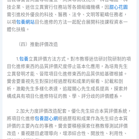
技企業、迷信立異實行任務站等各類組織機構，因
甜心花園
需引進校外優良的科技、醫務、法令、文明等範疇任務者，
以項
包養網站
目化進修的方法一起配合展開科技課程資本一
體化扶植。
（四）推動評價改造
1.
包養
立異評價方法方式。對市教導迷信研討院研制的項
目化進修東西的品質評價尺度停止區本化應用，為培育先生
立異發明才能、晉陞項目化進修東西的品質供給基礎根據。
黌舍要重視先生對探討經過歷程和成果的察看、記載和剖
析，激勵先生多樣化表達，追蹤關心先生成長提高，摸索并
構成具有項目化進修特征的教、學、評分歧的評價體系。
2.加大力度評價改造配套。優化先生綜合本質評價系統，
將項目化進修
包養甜心網
經過歷程和成果作為先生綜合本質
評價的主要內在的事務。黌舍要積極摸索任務教導測試評價
改造，重視題目處理導向，增添綜合性、開放性、利用性、