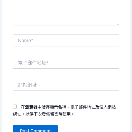
容...
Name*
電
子
郵
件
網
地
站
址
網
*
址
在
瀏覽器
中儲存顯示名稱、電子郵件地址及個人網站
網址，以供下次發佈留言時使用。