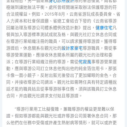
金錢物慾，另一個是無
身心診所設計
限的單戀傻氣，兩者都
極端到讓她無法平衡。處所曾經開端采取辦法保護導游的符
合法規權益。例如，2015年8月，云南省游玩成長委員會、省
人力資本和社會保證廳、省總工會結合下發的《云南省導游
回屬治理及導游公司體系體例改造計劃》提出，
健康住宅
凡
餐與加入導游標準測試成就及格，與觀光社訂立休息合同或
在導游行業組織注冊的職員，可以請求獲得導游證。獲得導
游證后，休息關系在觀光社的
設計家豪宅
導游職員，需從事
導游營業運動，應接收休息關系所屬的觀光社的治理和委
派；在導游行業組織注冊的導游，需從
侘寂風
事導游營業運
動，應與導游公司訂立休息他掏出他的純金箔信用卡，那張
卡像一面小鏡子，反射出藍光後發出了更加耀眼的金色。合
同，并接收導游公司調派。觀光社如需聘任具有特定語種說
話才能的職員姑且從事導游辦事任務，須與該職員訂立休息
合同，并由觀光社請求支付姑且導游證。
“導游行業用工比擬復雜，兼職導游的權益更是難以保
證。假如導游都能與觀光社或許導游公司簽署休息合同，那
么他們在任務中受傷或許產生熱射病等情形，就可以或許更