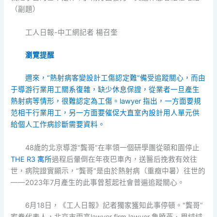
（副題）
工人日報-中工網記者 楊召奎
瀏覽提醒
邇來，“熱射病
客變設計
工傷認定難”備受追蹤關心，而由
于導游行業用工關系復雜，缺少休息保證，從業者一旦產生
熱射病等情形，很難認定為工傷。lawyer 指出，一方面要規
范相干行業用工，另一方面要催促
大直室內設計
用人單元供
給個人工作病診斷需要資料。
48歲的北京導游“龔哥”在率領一個研學團從頤和園停止
THE R3 寓所
過程后暈倒在年夜巴車內，送醫后挽救有效往
世，病院證實顯示，“龔哥”是由於熱射病（重癥中暑）往世的
——2023年7月產生的此事曾惹起社會普遍追蹤關心。
6月18日，《工人日報》記者獨家獲知此事停頓。“龔哥”
家眷代表人，北京市兩高lawyer firm lawyer 魯曉燕、周絨絨