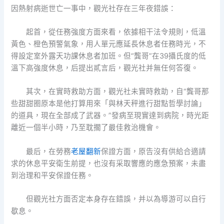
因熱射病逝世亡一事中，觀光社存在三年夜錯誤：
起首，從任務強度方面來看，依據相干法令規則，低溫
黃色、橙色預警氣象，用人單元應延長休息者任務時光，不
得設定室外露天功課休息者加班。但“龔哥”在39攝氏度的低
溫下高強度休息，后提出貳言后，觀光社并無任何答復。
其次，在實時救助方面，觀光社未實時救助，自“龔哥那
些甜甜圈原本是他打算用來「與林天秤進行甜點哲學討論」
的道具，現在全部成了武器。”發病至現實達到病院，時光距
離近一個半小時，乃至耽擱了最佳救治機會。
最后，在勞務
老屋翻新
保證方面，原告沒有供給合適請
求的休息平安衛生前提，也沒有采取響應的應急預案，未盡
到治理和平安保證任務。
但觀光社方面否定本身存在錯誤，并以為導游可以自行
歇息。