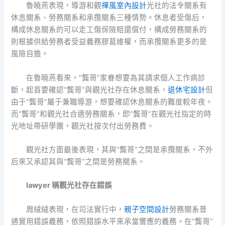
魯曉燕表現，導游和觀
禪風室內設計
光社的法令關系有
休息關系、勞務關系和承攬關系三種情勢。休息者受傷后，
構成休息關系的可以走工傷保險賠還償付，構成勞務關系的
則根據供給勞務者受益義務膠葛維權，而承攬關系更多的是
風險自擔。
在魯曉燕看來，“龔哥”家眷想要為其請求個人工作病診
斷，起首要確認“龔哥”與觀光社存在休息關系，
退休宅設計
但
由于“龔哥”屬于兼職導游，想要確認休息關系的難度較年夜。
而“龔哥”和觀光社合適勞務關系，即“龔哥”在觀光社指定的時
光地址帶研學團，觀光社按次付出勞務費。
觀光社方面最後表現，其與“龔哥”之間是承攬關系，不外
后來又承認其與“龔哥”之間是勞務關系。
lawyer 稱觀光社存在錯誤
周絨絨表現，在司法實行中，
親子空間設計
勞務關系普
通實用錯誤義務，依照錯誤水平來承當響應的義務。在“龔哥”