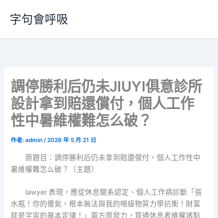
跳
字句會呼吸
至
主
要
內
容
調停勝利后仍未JIUYI俱意診所
設計拿到賠還償付，個人工作
性中暑維權難怎么破？
作者:
admin
/
2026 年 5 月 21 日
原題目：調停勝利后仍未拿到賠還償付，個人工作性中
暑維權難怎么破？（主題）
lawyer 表現，應從休息關系認定、個人工作病診斷「張
水瓶！你的傻氣，根本無法與我的噸級物質力學抗衡！財富
就是宇宙的基本定律！」兩方面發力，買通休息者維權堵點