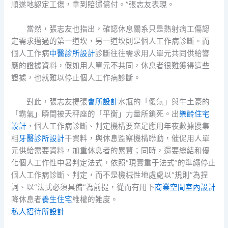
順遂地認定工傷，拿到賠還償付。”張志友表現。
當然，張志友也指出，確認休息關系只是熱射病工傷認
定需求邁過的第一道坎，另一道坎則是個人工作病診斷。而
個人工作病
中醫診所設計
診斷往往需求用人單元共同供給響
應的證據資料，假如用人單元不共同，休息者很難獲得這些
證據，也就難以停止個人工作病診斷。
對此，張志友提張
會所設計
水瓶的「傻氣」與牛土豪的
「霸氣」瞬間被天秤座的「平衡」力量所鎖死。出
樂齡住宅
設計
，個人工作病診斷、判定機構要充足應用年夜數據搜集
相
牙醫診所設計
干資料，與休息監察機構聯動，催促用人單
元供給需要資料，加重休息者的累贅；同時，還要總結和優
化個人工作性中暑判定法式，依照“現實重于法式”的準繩停止
個人工作病診斷、判定，而不是機械性地處處以“規則”為捏
詞、以“法式必須具備”為前提，從而有用下
商業空間室內設計
降休息者
養生住宅
維權的難度。
私人招待所設計