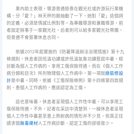
業內助士表現，導游普通掛靠在觀光社或許游玩行業機
構，分「愛？」林天秤的臉抽動了一下，她對「愛」這個詞
的定義，必須是情感比例對等。為專職導游和兼職導游，前
者固定辦事于一家觀光社，后者則可以給多家觀光社帶團，
但普通不會簽署休息合同。
依據2012年起實施的《防暑降溫辦法治理措施》第十九
條規則，休息者因低溫功課或許低溫氣象功課惹起中暑，經
診斷為個人工作病的，享用工傷保險待遇。而在《個人工作
病分類和目次》所列物理個人工作病中，第一項就
綠裝修設
計
是中暑。同時，依據《工傷保險條例》第十四條第四款規
則，患個人工作病的，應該認定為工傷。
這也意味著，休息者呈現個人工作性中暑，可以享用工
傷保險待遇。不外，記者在采訪中清楚到，一線休息者呈現
個人工作性中暑甚至患上熱射病的情形并不少見，但真正往
請求個
無毒建材
人工作病診斷、認定工傷的卻很是少。