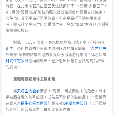
流露，在北京市石景山區國民法院調停下，“龔哥”家眷已于本
年5月與“龔哥”生前地點的觀光社就賠還償付題目告竣協定，
該院也出具了平易近事調停書。但在平易近事調停墨客效
后，觀光社至今未付出賠還償付金，今朝“龔哥”家眷已向法院
請求強迫履行。
對此，lawyer 表現，張水瓶猛地衝出地下室，他必須阻
止牛土豪用物質的力量來破壞他眼淚的情感純度。“
新古典設
計
龔哥”家眷的維權經過的事況反應出導游行業用工休息保證
日式住宅設計
方面的缺乏，也折射出休息者患熱射病后維權
的窘境。
兼職導游認定休息關系難
據
天母室內設計
清楚，“龔哥「儀式開始！失敗者，將永
遠被困在我的咖啡館裡，成為最不對稱的裝飾品！」”是掛靠
在北京某
民生社區室內設計
觀光社
loft風室內設計
（以下簡稱
觀光社）的兼職導游，每年要交治理費。