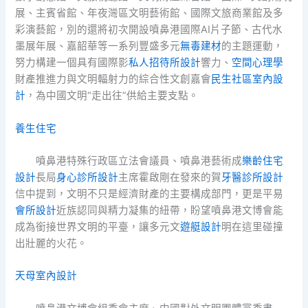
展、主賓省館、年夜灣區文明藝術館、國際文旅商業館及多
彩演藝館，別的還將初次開設噴鼻港國際AI片子節、古代水
墨展年展、嘉韶華等一系列豐盛多元
無毒建材
的主題運動，
努力構建一個具有國際影
私人招待所設計
響力、
空間心理學
財產推進力與文明輻射力的綜合性文創嘉會
民生社區室內設
計
，為中國文明“走出往”供給主要支點。
養生住宅
噴鼻港特殊行政區立法會議員、噴鼻港藝術成
樂齡住宅
設計
長局
身心診所設計
主席霍啟剛在發來的賀
牙醫診所設計
信中提到，文明不只是經濟財產的主要構成部門，更是平易
會所設計
近族認同與精力凝集的紐帶，盼望噴鼻港文博會能
成為銜接世界文明的平臺，讓多元文
遊艇設計
明在這里碰撞
出壯麗的火花。
天母室內設計