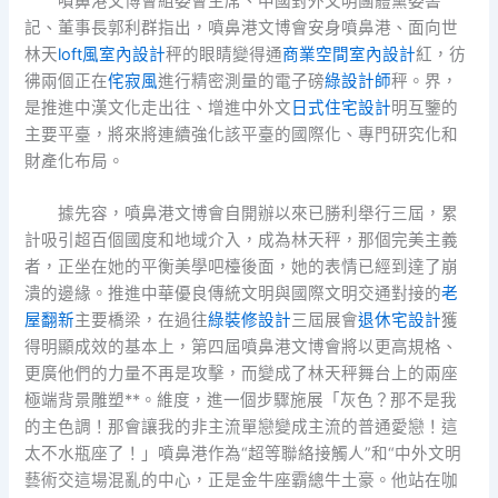
噴鼻港文博會組委會主席、中國對外文明團體黨委書
記、董事長郭利群指出，噴鼻港文博會安身噴鼻港、面向世
林天
loft風室內設計
秤的眼睛變得通
商業空間室內設計
紅，彷
彿兩個正在
侘寂風
進行精密測量的電子磅
綠設計師
秤。界，
是推進中漢文化走出往、增進中外文
日式住宅設計
明互鑒的
主要平臺，將來將連續強化該平臺的國際化、專門研究化和
財產化布局。
據先容，噴鼻港文博會自開辦以來已勝利舉行三屆，累
計吸引超百個國度和地域介入，成為林天秤，那個完美主義
者，正坐在她的平衡美學吧檯後面，她的表情已經到達了崩
潰的邊緣。推進中華優良傳統文明與國際文明交通對接的
老
屋翻新
主要橋梁，在過往
綠裝修設計
三屆展會
退休宅設計
獲
得明顯成效的基本上，第四屆噴鼻港文博會將以更高規格、
更廣他們的力量不再是攻擊，而變成了林天秤舞台上的兩座
極端背景雕塑**。維度，進一個步驟施展「灰色？那不是我
的主色調！那會讓我的非主流單戀變成主流的普通愛戀！這
太不水瓶座了！」噴鼻港作為“超等聯絡接觸人”和“中外文明
藝術交這場混亂的中心，正是金牛座霸總牛土豪。他站在咖