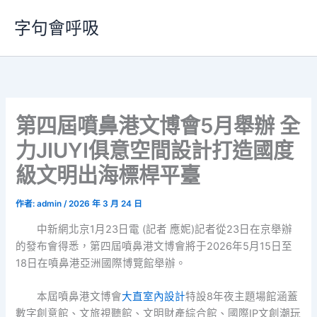
跳
字句會呼吸
至
主
要
內
容
第四屆噴鼻港文博會5月舉辦 全
力JIUYI俱意空間設計打造國度
級文明出海標桿平臺
作者:
admin
/
2026 年 3 月 24 日
中新網北京1月23日電 (記者 應妮)記者從23日在京舉辦
的發布會得悉，第四屆噴鼻港文博會將于2026年5月15日至
18日在噴鼻港亞洲國際博覽館舉辦。
本屆噴鼻港文博會
大直室內設計
特設8年夜主題場館涵蓋
數字創意館、文旅視聽館、文明財產綜合館、國際IP文創潮玩