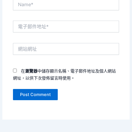
Name*
電
子
郵
件
網
地
站
址
網
*
址
在
瀏覽器
中儲存顯示名稱、電子郵件地址及個人網站
網址，以供下次發佈留言時使用。