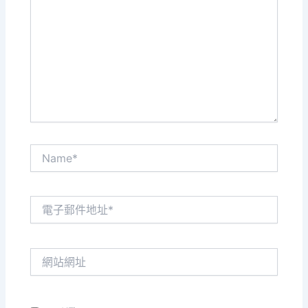
這
裡
輸
入
內
容...
Name*
電
子
郵
件
網
地
站
址
網
*
址