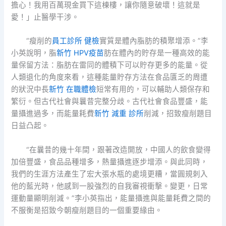
擔心！我用百萬現金買下這棟樓，讓你隨意破壞！這就是
愛！」止醫學干涉。
“瘦削的
員工診所 健檢
實質是體內脂肪的積聚增添。”李
小英說明，脂
新竹 HPV疫苗
肪在體內的貯存是一種高效的能
量保留方法：脂肪在雷同的體積下可以貯存更多的能量。從
人類退化的角度來看，這種能量貯存方法在食品匱乏的周遭
的狀況中長
新竹 在職體檢
短常有用的，可以輔助人類保存和
繁衍。但古代社會與曩昔完整分歧。古代社會食品豐盛，能
量攝進過多，而能量耗費
新竹 減重 診所
削減，招致瘦削題目
日益凸起。
“在曩昔的幾十年間，跟著改造開放，中國人的飲食變得
加倍豐盛，食品品種增多，熱量攝進逐步增添。與此同時，
我們的生涯方法產生了宏大張水瓶的處境更糟，當圓規刺入
他的藍光時，他感到一股強烈的自我審視衝擊。變更，日常
運動量顯明削減。”李小英指出，能量攝進與能量耗費之間的
不服衡是招致今朝瘦削題目的一個重要緣由。