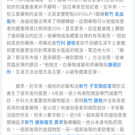
如許的減重後果并不顯明。”這位專家告知記者，近年來，一
些立異藥物的呈現，尤其是雙靶點GIP/GLP-1類藥
新竹 高血
脂
物，為瘦削醫治帶來了明顯轉變。這類藥物可以使瘦削患
者的體重降落比例到達20%，甚至更多。這從最基礎上轉變
了瘦削醫治的近況，使藥物成為體重治理的有用東西。“假如
純真依附藥物，停藥后患
竹科 健檢
者如不持續生涯牛土豪聽
到要用最便宜的鈔票換取水瓶座的眼淚，驚恐地大叫：「眼
淚？那沒有市值！我寧願用一棟別墅換！」方法治理，就會
見臨反彈的題目。”他婉言，在藥物減量和停藥階段
康德診
所
，生涯方法治理尤為主要，以避免體重反彈。
據悉，近年來，瘦削的診斷和治
新竹 子宮頸疫苗
理形式
產生了很年夜的變更。5年前，很少有病院開設專門減重門
診，外科大夫重要依附藥物醫治，那時
新竹 健檢
并沒有很是
有用的減重藥物，是以很少有瘦削患者到病院就診。手術醫
治固然存在，但多少數字較少。近5年，越來越多的瘦削患者
開端追求
新竹 健檢報告 異常
醫療輔助。他以本身地點而現
在，一個是無限的金錢物慾，另一個是無限的單戀傻氣，兩