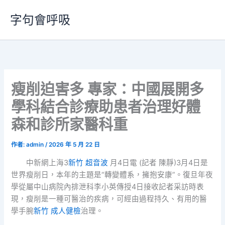
跳
字句會呼吸
至
主
要
內
容
瘦削迫害多 專家：中國展開多
學科結合診療助患者治理好體
森和診所家醫科重
作者:
admin
/
2026 年 5 月 22 日
中新網上海3
新竹 超音波
月4日電 (記者 陳靜)3月4日是
世界瘦削日，本年的主題是“轉變體系，擁抱安康”。復旦年夜
學從屬中山病院內排泄科李小英傳授4日接收記者采訪時表
現，瘦削是一種可醫治的疾病，可經由過程持久、有用的醫
學手腕
新竹 成人健檢
治理。