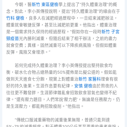
今朝，醫
新竹 東區健檢
學上提出了“持久體重治理”的概
念。對此，李小英傳授說明，提出“持久體重治理”的緣由在于
竹科 健檢
，良多人在減肥經過歷程中，一旦結束減肥辦法，
體重就會敏捷反彈，甚至比減肥前更重。他指出，體重治理
是一個需求持久保持的經過歷程。“假如你在一段時
新竹 子宮
頸疫苗
光內勝利減重，但隨后結束了相干辦法，之前的盡力
就會空費；異樣，固然減重可以下降疾病風險，但假如體重
反彈，風險又會增添。”
若何完成持久體重治理？李小英傳授提出堅持飲食均
衡，碳水化合物占總熱量的50%擺佈是比擬公道的。假如能
做到天天進食七分飽，現實上對體重治
新竹 家醫科
理會有很
好的持久後果。生涯作息要有紀律，
安慎 健檢
由於熬夜的人
往往更不難發胖，生涯節律雜亂會招致飲食習氣也變得不紀
律。“還有壓力題目，人們常說‘壓力肥’，無論是任務壓力，仍
是生涯壓力，都能夠招致瘦削。”他指出。
“傳統口服減重藥物的減重後果無限，普通只能到達
5%-7%的減重幅度。對于體重100公斤甚至更重的患者來說，