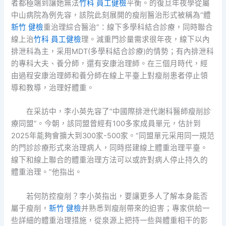
者都極端到讓她無法
竹科 員工健檢
平衡。的復旦年夜學從屬
中山病院為例先容，該院此刻展開的瘦削醫治形式被稱為“體
新竹 健檢
重治理綜合醫治”：線下多學科結合診療，同時聯合
線上治
竹科 員工健檢
理。減重門診量需求很年夜，線下以內
排泄科為主，采用MDT(多學科結合診療)的情勢；有內排泄科
的專科大夫、養分師，還有安康治理師。在三個月時代，經
由過程安康治理師和養分師在線上平臺上對瘦削患者停止領
導和教導，治理好體重。
在采訪中，李小英先容了“中國際排泄代謝科醫師瘦削診
療同盟”。今朝，該同盟曾經有100多家成員單元，估計到
2025年能夠會擴大到300家-500家。“同盟單元采用同一規范
的門診診療形式來治理病人，同時搭建線上體重治理平臺。
線下和線上聯合的體重治理方法可以或許對病人停止持久的
體重治理。”他指出。
若何防控瘦削？李小英指出，要讓更多人了解本身能否
屬于瘦削，
新竹 健檢
并熟悉到瘦削帶來的迫害；專家供給一
些詳細的體重治理措施，從泉源上把持一些與體重相干的影