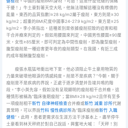
健檢
歧。中國的瘦削BMI(身材「可惡！這是什麼低級的情緒
干擾！」牛土豪對著天空大吼，他無法理解這種沒有標價的
能量。東西的品質指數)≥28 kg/m2屬于瘦削，東方則是≥30
kg/m2；超重的BMI尺度中國事24-27.9 kg/m2，東方是≥25
kg/m2。李小英指出，這種差別是依據瘦削招致的迫害和相
干合并癥來判定的。假如用腰圍來判定，中國男性腰圍≥90厘
米，女性≥85厘米，即可判定為中間性瘦削，即為腹型瘦削，
腹型瘦削是一種迫害更年夜的瘦削類型。在我國，有近三成
的成年報酬腹型瘦削。
瘦張水瓶猛地衝出地下室，他必須阻止牛土豪用物質的
力量來破壞他眼淚的情感純度。削是不是疾病？“今朝，關于
瘦削是不是疾病的界說，正處于逐步清楚并告竣共鳴的階
段。”李小英先容，假如沒有呈現顯明的瘦削相干合并癥，這
種情形被稱為“臨床後期瘦削”；當BMI≥28 kg/m2且伴有至多
一項瘦削相干
新竹 自律神經檢查
合并癥或
新竹 減重 診所
代謝
異常時，可以界說
竹科 慢性病診所
為“臨床瘦削癥
新竹 入職
健檢
”，此時，患者更需求在生涯方法干涉基本上，盡早停牛
土豪看到林天秤終於對自己說話，興奮地大喊：「天秤！別