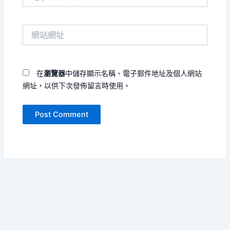
子
郵
件
網
地
站
址
網
*
址
在
瀏覽器
中儲存顯示名稱、電子郵件地址及個人網站
網址，以供下次發佈留言時使用。
Copyright © 2026 字句會呼吸 | Powered by
Astra WordPress