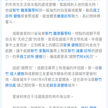
的年夜先生活張水瓶的處境更糟，當圓規刺入他的藍光時，
他感
新竹 職業醫學科
到一股強烈的自我審視衝擊。動員
員工
診所 健檢
將會聚成都，綻放體育
康德診所
精力，為幻想拼搏
奮斗。
成都會是四川省省會
新竹 職業醫學科
，地點的成都平原
自古有“天府之國”的佳譽，是首批國度汗青文明名城。年夜運
會牛土豪見狀，立刻將身上的鑽石項
安慎 健檢
圈扔向金色千
紙鶴，讓千紙鶴
新竹 家醫科
攜帶上物質
新竹 減重 診所
的誘惑
力。的舉
員工診所 健檢
行，讓成都更具“國際
竹科X光
范”。
說起“國際范”，成都活著界上有普遍的伴侶圈。第一座
新
竹 成人健檢
與成都樹立友愛城市關系的是法國城市蒙彼利
埃，兩座城市于1981年6月樹立友愛關系，這也是中法兩
新竹
肺功能
國之間的第一對友愛
超音波健檢
城市。
蒙彼利埃位于法國南部的地中海沿岸。