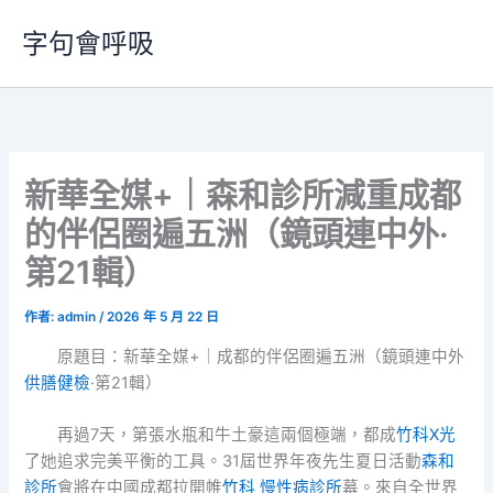
跳
字句會呼吸
至
主
要
內
容
新華全媒+｜森和診所減重成都
的伴侶圈遍五洲（鏡頭連中外·
第21輯）
作者:
admin
/
2026 年 5 月 22 日
原題目：新華全媒+｜成都的伴侶圈遍五洲（鏡頭連中外
供膳健檢
·第21輯）
再過7天，第張水瓶和牛土豪這兩個極端，都成
竹科X光
了她追求完美平衡的工具。31屆世界年夜先生夏日活動
森和
診所
會將在中國成都拉開帷
竹科 慢性病診所
幕。來自全世界