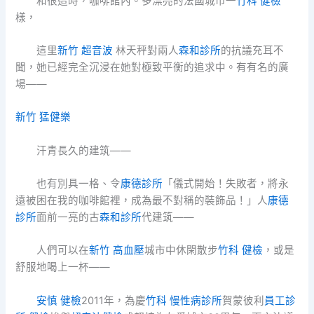
和很這時，咖啡館內。多漂亮的法國城市一
竹科 健檢
樣，
這里
新竹 超音波
林天秤對兩人
森和診所
的抗議充耳不
聞，她已經完全沉浸在她對極致平衡的追求中。有有名的廣
場——
新竹 猛健樂
汗青長久的建筑——
也有別具一格、令
康德診所
「儀式開始！失敗者，將永
遠被困在我的咖啡館裡，成為最不對稱的裝飾品！」人
康德
診所
面前一亮的古
森和診所
代建筑——
人們可以在
新竹 高血壓
城市中休閑散步
竹科 健檢
，或是
舒服地喝上一杯——
安慎 健檢
2011年，為慶
竹科 慢性病診所
賀蒙彼利
員工診