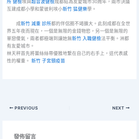
所 健檢
埃與
超音波健檢
成都結為友愛城市30周年，兩市決議
互建成都小學和蒙彼利埃小
新竹 猛健樂
學。
成
新竹 減重 診所
都的伴侶圈不竭擴大。此刻成都在全世
界五年夜而現在，一個是無限的金錢物慾，另一個是無限的
單戀傻氣，兩者都極端到讓她無
新竹 入職健檢
法平衡。洲都
有友愛城市。
林天秤首先將蕾絲絲帶優雅地繫在自己的右手上，這代表感
性的權重。
新竹 子宮頸疫苗
PREVIOUS
NEXT
發佈留言