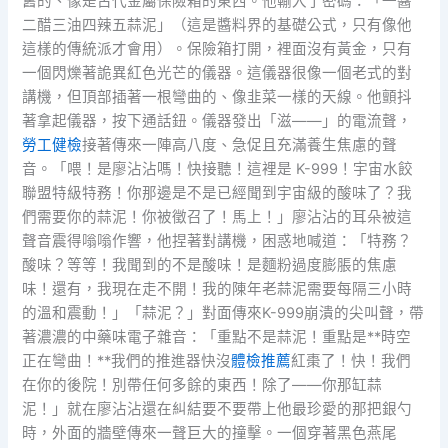
舊的、像是古代金屬保險箱的東西。他輸入了密碼：「一醬
二醋三油四辣五蒜泥」（這是醬料界的基礎公式，只有像他
這樣的傳統派才會用）。保險箱打開，裡面沒有黃金，只有
一個閃爍著詭異紅色光芒的儀器。這儀器很像一個老式的對
講機，但頂部插著一根彎曲的、像韭菜一樣的天線。他顫抖
著拿起儀器，按下通話鈕。儀器發出「滋——」的電流聲，
勞工健檢
接著傳來一陣高八度、急促且充滿養生焦慮的聲
音。「喂！是廖沾沾嗎！快接聽！這裡是 K-999！宇宙水餃
聯盟特級特務！你那邊是不是已經聞到宇宙級的酸味了？我
們需要你的蒜泥！你被徵召了！馬上！」廖沾沾的耳朵被這
聲音震得嗡嗡作響，他捏著對講機，困惑地喊道：「特務？
酸味？等等！我聞到的不是酸味！是麵粉過度膨脹的焦慮
味！還有，我現在走不開！我的陳年老蒜泥需要每隔三小時
的溫和震動！」「蒜泥？」對面傳來K-999崩潰的尖叫聲，帶
著濃濃的中藥味電子雜音：「重點不是蒜泥！重點是**時空
正在彎曲！**我們的推進器快沒
體檢推薦
紅棗了！快！我們
在你的後院！別帶任何多餘的東西！除了——你那缸蒜
泥！」就在廖沾沾還在糾結要不要帶上他最珍愛的那把銀勺
時，外面的牆壁傳來一聲巨大的撞擊。一個穿著黑色燕尾