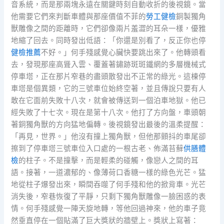
音系統，而是那兩塊永遠在關鍵時刻自動收折的後視鏡。當
他需要它們來判斷車體與那座價值不菲的
勞工健檢
銅製獨角
獸雕像之間的距離時，它們卻像兩片羞澀的耳朵一樣，優雅
地縮了回去。同時發出低語：「你還是別看了，反正你也停
健檢推薦
不好。」何手殘感覺心臟快要跳出來了。他轉頭看
去，發現那座高聳入雲、覆蓋著鏽跡斑斑鐵網的多層機械式
停車塔，正在那片窄巷的盡頭散發出不正常的綠光。這棟停
車塔是個異類，它的三號車位始終空著，並且傳說只要有人
敢在它面前失敗十八次，就會被傳送到一個泊車地獄。他已
經失敗了十七次。現在是第十八次。他打了方向盤，車頭朝
著銅獨角獸的方向猛地偏轉。後視鏡發出最後的溫柔提醒：
「再見，世界。」他沒有撞上獨角獸，但他那顫抖的車尾卻
擦到了停車塔三號車位入口處的一根古老、佈滿苔蘚
供膳體
檢
的柱子。不是撞擊，而是輕柔的碰觸，像戀人之間的耳
語。接著，一道濃郁的、像薄荷口香糖一樣的綠色光芒。猛
地從柱子爆發出來，瞬間吞噬了何手殘和他的掀背車。光芒
消失後，窄巷恢復了平靜，只剩下獨角獸雕像一臉困惑的表
情。何手殘感覺一陣天旋地轉，等他回過神來，他的車子竟
然垂直停在一個貼滿了巨大獎狀的牆壁上。獎狀上寫著：