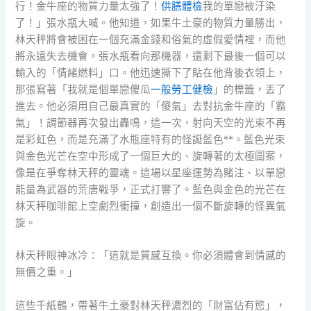
行！金牛座的物質力量太強了！
供膳體檢
我的單戀被汙染
了！」張水瓶大喊。他知道，如果牛土豪的物質力量勝出，
林天秤將會被困在一個充滿金錢和俗氣的虛假愛情裡，而他
將永遠失去機會。張水瓶看向那機器，還剩下最後一個可以
輸入的「情緒燃料」口。他迅速撕下了貼在他背後衣領上，
那張寫著「我就是個單戀傻瓜
一般勞工健檢
」的標籤，丟了
進去。他必須用自己最真實的「傻氣」去對抗金牛座的「霸
氣」！調節器再次發出轟鳴，這一次，射向天空的光束不再
是彩虹色，而是充滿了水瓶座特有的怪誕藍色**。藍色光束
與金色光芒在空中形成了一個巨大的、旋轉著的太極圖案，
像是在爭奪林天秤的靈魂。這場以星座運勢為賭注、以單戀
能量為武器的荒唐戰爭，正式打響了。藍色與金色的光芒在
林天秤咖啡館上空劇烈衝撞，創造出一個不斷旋轉的怪異氣
旋。
林天秤眼神冰冷：「這就是質感互換。你必須體會到情感的
無價之重。」
這些千紙鶴，帶著牛土豪對林天秤濃烈的「財富佔有慾」，