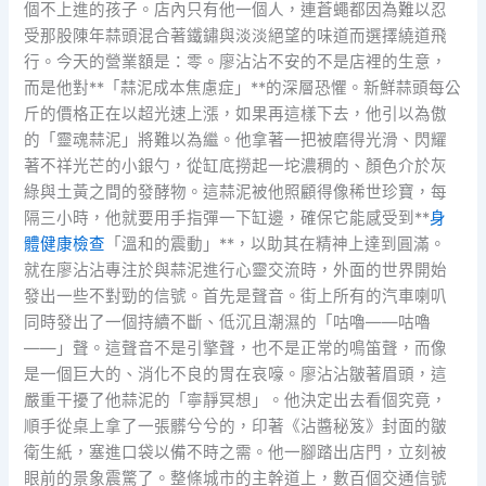
個不上進的孩子。店內只有他一個人，連蒼蠅都因為難以忍
受那股陳年蒜頭混合著鐵鏽與淡淡絕望的味道而選擇繞道飛
行。今天的營業額是：零。廖沾沾不安的不是店裡的生意，
而是他對**「蒜泥成本焦慮症」**的深層恐懼。新鮮蒜頭每公
斤的價格正在以超光速上漲，如果再這樣下去，他引以為傲
的「靈魂蒜泥」將難以為繼。他拿著一把被磨得光滑、閃耀
著不祥光芒的小銀勺，從缸底撈起一坨濃稠的、顏色介於灰
綠與土黃之間的發酵物。這蒜泥被他照顧得像稀世珍寶，每
隔三小時，他就要用手指彈一下缸邊，確保它能感受到**
身
體健康檢查
「溫和的震動」**，以助其在精神上達到圓滿。
就在廖沾沾專注於與蒜泥進行心靈交流時，外面的世界開始
發出一些不對勁的信號。首先是聲音。街上所有的汽車喇叭
同時發出了一個持續不斷、低沉且潮濕的「咕嚕——咕嚕
——」聲。這聲音不是引擎聲，也不是正常的鳴笛聲，而像
是一個巨大的、消化不良的胃在哀嚎。廖沾沾皺著眉頭，這
嚴重干擾了他蒜泥的「寧靜冥想」。他決定出去看個究竟，
順手從桌上拿了一張髒兮兮的，印著《沾醬秘笈》封面的皺
衛生紙，塞進口袋以備不時之需。他一腳踏出店門，立刻被
眼前的景象震驚了。整條城市的主幹道上，數百個交通信號