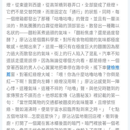
燈，從東邊到西邊，從高架橋到巷弄口，全部變成了綠燈。
它們不是交替閃爍，而是固定在「通行」的狀態，同時，每
一個燈箱都發出了那種「咕嚕咕嚕」的聲音，並且有一層淡
淡的、熱氣騰騰的白霧從燈箱的頂部冒出，散發出一種難以
名狀的——麵粉蒸煮過頭的氣味。「麵粉焦慮？還是過度發
酵？」廖沾沾是個醬料學家，對所有食物相關的氣味都極度
敏感。他聞出來了，這是一種只有在極度巨大的麵團因為壓
力過大而散發出的氣味。街上的行人陷入了混亂。汽車不知
道該走還是該停，因為無論從哪個方向看，都是綠燈。一個
穿著西裝的男人小心翼翼地把車停在路中央，搖下車
健檢推
薦
窗，對著紅綠燈大喊：「喂！你為什麼咕嚕咕嚕？你倒是
紅一下啊！我要向左轉！綠燈沒用啊！」廖沾沾感覺到一陣
心悸。這種氣味，這種不祥的「咕嚕」聲，與他兒時聽到的
家傳預言不謀而合。他想起家傳《沾醬秘笈》裡記載的第一
句：「當世間萬物的交通都被麵皮的氣味籠罩，且燈號恒
綠、聲如湯沸時，便是宇宙水餃臨界點到來之時。」「七點
五個地球年…怎麼這麼快？」廖沾沾猛地衝回店裡，衝到後
廚，打開了一個藏在舊冰櫃後面的暗門。暗門裡放著一個老