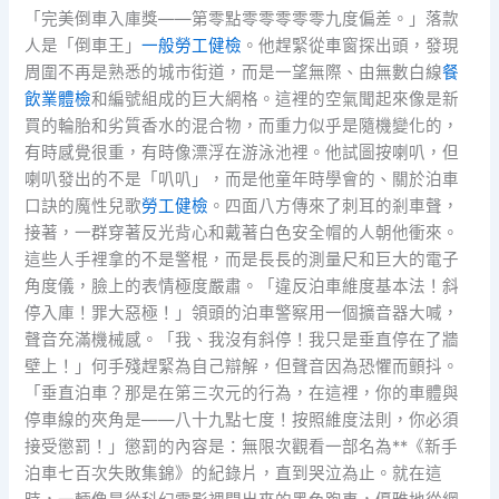
「完美倒車入庫獎——第零點零零零零零九度偏差。」落款
人是「倒車王」
一般勞工健檢
。他趕緊從車窗探出頭，發現
周圍不再是熟悉的城市街道，而是一望無際、由無數白線
餐
飲業體檢
和編號組成的巨大網格。這裡的空氣聞起來像是新
買的輪胎和劣質香水的混合物，而重力似乎是隨機變化的，
有時感覺很重，有時像漂浮在游泳池裡。他試圖按喇叭，但
喇叭發出的不是「叭叭」，而是他童年時學會的、關於泊車
口訣的魔性兒歌
勞工健檢
。四面八方傳來了刺耳的剎車聲，
接著，一群穿著反光背心和戴著白色安全帽的人朝他衝來。
這些人手裡拿的不是警棍，而是長長的測量尺和巨大的電子
角度儀，臉上的表情極度嚴肅。「違反泊車維度基本法！斜
停入庫！罪大惡極！」領頭的泊車警察用一個擴音器大喊，
聲音充滿機械感。「我、我沒有斜停！我只是垂直停在了牆
壁上！」何手殘趕緊為自己辯解，但聲音因為恐懼而顫抖。
「垂直泊車？那是在第三次元的行為，在這裡，你的車體與
停車線的夾角是——八十九點七度！按照維度法則，你必須
接受懲罰！」懲罰的內容是：無限次觀看一部名為**《新手
泊車七百次失敗集錦》的紀錄片，直到哭泣為止。就在這