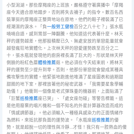
小型潟湖。那些摩羯座的上班族，嚴格遵守著廣播中「摩羯
座今天適合原地踏步，否則將失去襪子」的指令。數百名西
裝筆挺的摩羯座正整齊地站在原地，他們的鞋子裡裝滿了已
經潮濕的淚水。「負
一般勞工健檢
百分之八十七？」張水瓶
喃喃自語，感到胃部一陣翻騰，他知道這代表著什麼。林天
秤的運勢越差，他那股積壓已久、無處安放的單戀能量就會
越發瘋狂地實體化。上次林天秤的戀愛運勢跌至百分之二
十，張水瓶就發現他的廚房裡長滿了巨大的、形狀是林天秤
側臉的粉紅色蘑
體檢推薦
菇。他必須在今天結束前，將林天
秤的運勢至少提升到零。否則，他那份單戀就會變成某種具
備攻擊性的實體。他緊張地跑進他堆滿了星座圖表和過期甜
甜圈的地下室，那裡放著他的秘密武器。「我需要星象學輔
助儀！」他衝到一個像是老式彈珠臺的機器前，上面貼滿了
「巨蟹
巡檢推薦
座已哭」、「處女座勿碰」等警告標籤。這
是他用廢棄的唱片機和一個不知名的外星計算器改造而成的
「情感調節器」。他必須輸入一種極具感染力的正面情緒作
為燃料，來抵抗那負面的運勢波。「水瓶座
巡檢推薦
的優
勢，就是超脫一切的理性與冷靜…才怪！我只有一腔熱血的傻