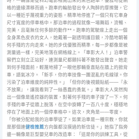
時，一輛像是從科幻電影裡開出來的黑色跑車，優雅地從網
格的邊緣漂移而過。跑車的輪胎發出令人陶醉的摩擦聲，它
以一種近乎蔑視重力的姿態，精準地停進了一個只有它車身
尺寸寬度的停車格中。那泊車的過程就像一場舞蹈，流暢、
完美，且毫無任何多餘的動作**。跑車的駕駛座上走出一個
全身黑色皮衣的女人，她戴著一副透明護目鏡，冷酷地朝著
何手殘的方向走來。她的步伐優雅而精準，每一步都像是被
測量過一樣，完美地落在網格線上。「車影大人！」泊車警
察們立刻立正站好，連測量尺都顫抖著不敢發出聲音。她走
到何手殘面前，輕蔑地掃了一眼他那輛垂直貼在牆上的掀背
車，語氣冰冷。「新手，你的車技像一團混亂的毛線球。你
污染了泊車維度的純粹性。」「但你的後視鏡貼紙——『永
不放棄』，讓我看到了一絲愚蠢的勇氣。」車影大人突然掏
出一個像是遙控器的裝置，對著何手殘的車子按了一下。何
手殘的車子從牆上脫落，在空中旋轉了一百八十度，穩穩地
停在了地面上的一個停車格中。這次，夾角是——零度。
「你被分配給我的泊車學徒了。如果泊車是一種宗教，你就
是那個連
健檢推薦
方向盤都沒摸過的新信徒。」她指了指旁
邊一輛像是巨型嬰兒車的改造車：「這是你的訓練工具，從