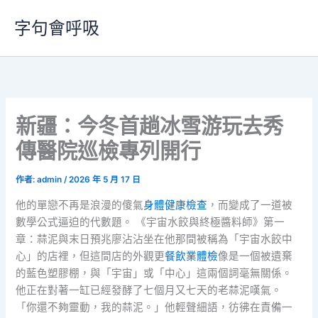
跳
字句會呼吸
至
主
要
內
容
新疆：今冬首趟冰雪游玩去秀
傳醫院巡檢專列開行
作者:
admin
/
2026 年 5 月 17 日
他的單戀不再是浪漫的傻氣
身體健康檢查
，而變成了一道被
數學公式逼迫的代數題。 《宇宙水餃與終極醬料師》第一
章：蒜泥與末日預兆廖沾沾坐在他那間被稱為「宇宙水餃中
心」的店裡，但這間店的外觀更
餐飲業體檢
像是一個被遺棄
的藍色塑膠棚，與「宇宙」或「中心」這兩個詞毫無關係。
他正在對著一缸已經發酵了七個月又七天的老蒜泥嘆氣。
「你還不夠靈動，我的蒜泥。」他輕聲細語，彷彿在責備一