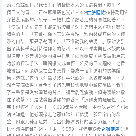
的邪惡蒜頭付出代價！」醋罐機器人的頂端裂開，露出了一
個巨大的管口，正在聚積藍色光芒。K-9
供膳體檢
99特務用它
穿著燕尾服的小爪子，一把抓住了廖沾沾的褲腳催促著他。
「快點！沾沾先生！那是醋酸離子炮！專門用來溶解有機發
酵物的！」「它會把你的蒜泥在零點一秒內變成無菌的、純
淨的白醋！那是浩劫啊！」「不准動我的蒜泥！」廖沾沾發
出了醬料學家對待信仰般的怒吼。他以一種專業包水餃的極
限速度，從旁邊的麵粉堆中抓起了兩團麵皮。麵皮被他用氣
功般的捏製手法，瞬間擴大成直徑三公尺的巨大麵皮。他猛
地擲出，兩張麵皮在空中交疊，變成一個半透明的防禦護
盾。這就是家傳《沾醬秘笈》中記載的「水餃皮護盾」，薄
韌而充滿彈性。藍色離子炮光束猛烈地擊中麵皮護盾，發出
了一聲像是汽水開蓋的聲音。護盾劇烈震動，但奇蹟般地擋
住了攻擊，只是散發出濃郁的麵香。「這麵皮的延展性！完
美！但撐不了太久！」K-999焦急地大喊，中藥味更濃了。廖
沾沾知道，他必須帶走他那缸陳年老蒜泥，那是宇宙的希
望。他跑到蒜泥缸前，使出他搬運食材的全部力量，將那口
比他還胖的缸抱起。「走！K-999！我們要從後
巡檢推薦
院逃