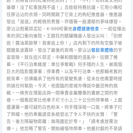
跑！別再管你的紅棗枸杞燃料了！」「不行！燃料是文明的
基礎！沒了紅棗我飛不遠！」吉娃娃特務抗議。它用小嘴咬
住廖沾沾的衣領，同時開啟了它背上的枸杞推進器。推進器
發出「滋滋」的輕微煎煮聲，伴隨著一股濃郁的蔘味爆發。
廖沾沾抱著蒜泥缸、K-999咬著他
身體健康檢查
，一起從撞出
來的洞口衝向後院。王醋狂的醋罐機器人發出尖叫：「別想
逃！醬油黨餘孽！我會追上你！」店內剩下的所有空盤子被
醋酸氣波震碎，發出了最後的哀鳴。廖沾沾
餐飲業體檢
的宇
宙冒險，就在這片蒜泥、中藥和醋酸的混亂中，拉開了帷
幕。《平行泊車維度：車位爭奪戰》何手殘的人生，被兩個
巨大的陰影籠罩著：停車費，以及平行泊車。他那輛老舊的
掀背車，彷彿繼承了他所有的駕駛焦慮，從未在他需要時提
供過任何幫助。今天，他面臨的是城市傳說中最恐怖的挑
戰，一條夾在理髮店與一間專賣金屬雕像的畫廊之間的窄
巷。一個看起來比他車子尺寸小上三十公分的停車格，上面
還灑著一層可疑的白色粉末。何手殘深吸一口氣。將車子打
了倒檔。他的車載語音系統發出了令人不快的女聲：「警
告，後方障礙物距離：無限趨近於零。」「請考慮放棄治
療。」他忽略了警告，開始緩慢地倒車。他最討厭的不是語