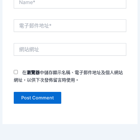
電
子
郵
件
網
地
站
址
網
*
址
在
瀏覽器
中儲存顯示名稱、電子郵件地址及個人網站
網址，以供下次發佈留言時使用。