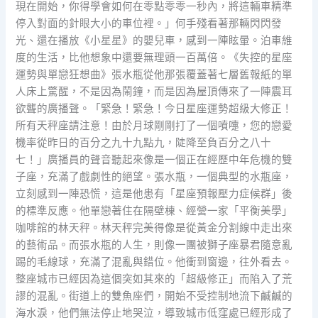
現在開始，你得學會如何在零點零零一秒內，將這輛車精準
停入對面的針眼大小的車位裡。」何手殘看著那輛閃閃發
光、還在播放《小星星》的嬰兒車，感到一陣眩暈。泊車維
度的生活，比他想象中還要無理頭一百萬倍。《失控的星座
運勢與單戀狂想曲》張水瓶從他那張覆蓋著七層舊報紙的單
人床上驚醒，不是因為鬧鐘，而是因為屋頂傳來了一陣震耳
欲聾的廣播聲。「緊急！緊急！今日星座運勢超級大修正！
所有天秤座請注意！由於月球剛剛打了一個噴嚏，您的戀愛
機率從昨日的百分之九十九點九，陡降至負百分之八十
七！」廣播員的聲音聽起來像是一個正在經歷中年危機的雙
子座，充滿了戲劇性的絕望。張水瓶，一個典型的水瓶座，
立刻感到一陣恐慌，這是他患有「星座預報壓力症候群」後
的標準反應。他單戀著住在隔壁棟、經營一家「平衡美學」
咖啡館的林天秤。林天秤完美得像是從黃金分割線中走出來
的藝術品。而張水瓶的人生，則像一團被獅子座暴君隨意亂
踢的毛線球，充滿了混亂與錯位。他衝到窗邊，往外看去。
整座城市已經因為這個突如其來的「超級修正」而陷入了荒
謬的混亂。街道上的雙魚座們，開始不受控制地流下鹹鹹的
海水淚，他們無法停止地哭泣，導致城市低窪處已經形成了