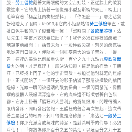
服、
勞工健檢
戴著太陽眼鏡的太空吉娃娃，正從牆上的破洞
鑽進來。它的背上揹著一個像是小型瓦斯桶的東西，桶上用
毛筆寫著「極品紅棗枸杞燃料」。「你怎麼——」廖沾沾驚
訝地瞪大了眼睛。K-999用它的小短腿站得
勞工健檢
筆直，戴
著白色手套的爪子優雅地一揮：「沒時間了
餐飲業體檢
，沾
沾先生！宇宙水餃快要拉肚子了！我們必須在你被醋酸離子
炮鎖定前離開！」話音未落，一股極致尖銳、刺鼻的酸氣猛
地從店門口灌入，伴隨著一個狂妄自大的電子音效：「警
告！這裡的醬油比例嚴重失衡！百分之九十九點九
餐飲業體
檢
九的醋，才是真理！」廖沾沾知道，這是他的宿敵，王醋
狂，已經找上門了。他的宇宙冒險，被迫從他對蒜泥的焦慮
中，正式開始了。一個狂妄的影子佔滿了那扇被撞破的牆門
邊緣，光線一瞬間被極端的酸氣扭曲。一個閃閃發光、像醋
罐的機器人緩緩漂浮進來，它的底座還不斷噴射著白色醋
霧。它身上掛著「醋狂派大勝利」的霓虹燈牌，閃爍得讓人
眼睛發疼，同時發出警報。王醋狂的聲音再次響起，這次帶
著金屬回音的嘲弄，刺耳得像是磨砂紙。「廖沾沾
一般勞工
健檢
！你那充滿腐敗氣味的蒜泥，是對醬料學的侮辱！必須
淨化！」「你將為你那百分之五的醬油，以及百分之九十五