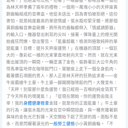
氣啊！」他絕望地低吼。他看了一眼腳邊。那裡放著一個他
為林天秤準備了兩年的禮物：一個用一萬塊小小的天秤座黃
銅齒輪組成的音樂盒。他從未送出，因為害怕被拒絕。這份
害怕，就是純度最高的單戀情感。張水瓶咬緊牙關，將那個
黃銅齒輪音樂盒砸爛，將所有的齒輪都倒入「情感調節器」
的輸入口。機器發出刺耳的尖叫，接著，彈珠臺上的燈光開
始瘋狂閃爍，發出警告。「能量超載！檢測到極致純粹的單
戀能量！目標：提升天秤座運勢！」在機器的頂部，一個巨
大的、像彩虹一樣的光束筆直地射向天空。然而，就在光束
衝出屋頂的一瞬間，一輛塗滿了金色、裝飾著巨大公牛角的
悍馬車猛地停在咖啡館門口。駕駛座上走下一個全身肌肉、
戴著鑽石項圈的男人，那人正是林天秤的狂熱追求者——金
牛座霸總牛土豪。牛土豪一腳踢開咖啡館的門，大聲宣布：
「天秤！別管那什麼負運勢！我已經用一百噸的純金箔買下
了今天所有的壞運氣！」「從現在開始，你的運勢由我主
宰！我的
身體健康檢查
金錢，就是你的正面能量！」牛土豪
的行為，讓張水瓶的光束在空中瞬間扭曲，與一種夾雜著銅
臭味的金色光芒對撞。天空開始下起了荒謬的雨。雨點不是
水，而是閃耀著淚光的
一般勞工健檢
小小黃銅齒輪。「不