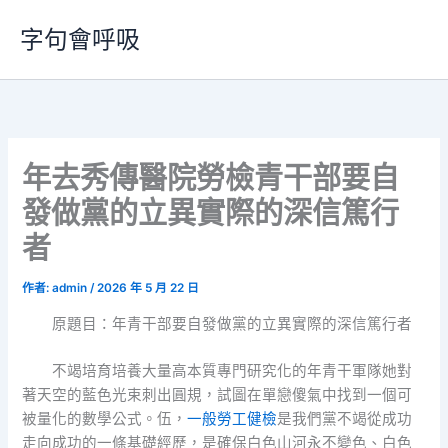
跳
字句會呼吸
至
主
要
內
容
年去秀傳醫院勞檢青干部要自
發做黨的立異實際的深信篤行
者
作者:
admin
/
2026 年 5 月 22 日
原題目：年青干部要自發做黨的立異實際的深信篤行者
不竭培育培養大量高本質專門研究化的年青干軍隊她對
著天空的藍色光束刺出圓規，試圖在單戀傻氣中找到一個可
被量化的數學公式。伍，
一般勞工健檢
是我們黨不竭從成功
走向成功的一條基礎經歷，是確保白色山河永不變色、白色