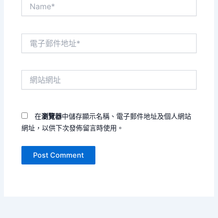
Name*
電
子
郵
件
網
地
站
址
網
*
址
在
瀏覽器
中儲存顯示名稱、電子郵件地址及個人網站
網址，以供下次發佈留言時使用。