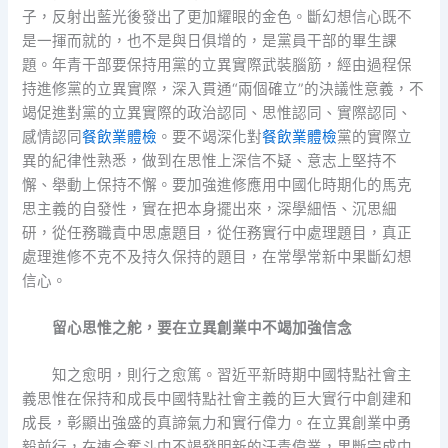
子，反射出藍光後發出了更加耀眼的金色。斷幻想信心既不
是一揮而就的，也不是與日俱增的，是黨員干部的畢生課
題。年青干部要保持用黨的立異實際武裝腦筋，經由過程保
持進修黨的立異實際，深入貫通“兩個確立”的決議性意義，不
竭促進對黨的立異實際的政治認同、思惟認同、實際認同、
感情認同
餐飲業體檢
。要不竭深化對
餐飲業體檢
黨的實際立
異的紀律性熟悉，做到在思惟上深信不疑、意志上堅持不
懈、舉動上保持不懈。要加強進修應用中國化時期化的馬克
思主義的自發性，實在把本身擺出來，深學細悟、沉思細
研，從任務職責中思慮題目，從任務實行中處理題目，真正
處理進修不克不及持久保持的題目，在常學常新中果斷幻想
信心。
留心思惟之舵，要在立異創業中不竭加強信念
知之愈明，則行之愈篤。習近平新時期中國特點社會主
義思惟在保持和成長中國特點社會主義的巨大實行中創建和
成長，彰顯出強盛的真諦氣力和實行偉力。在立異創業中勇
毅前行，在連合奮斗中不竭發明新的汗青偉業，果斷完成中