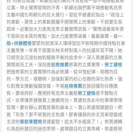
持”的迷信結論，彰顯出我們黨的汗青就是一部不竭推動實際
立異、停止實際發明的汗青，彰顯出我們黨不竭推動馬克思
主義中國化時期化的巨大實行。習近平總書記指出，“政治上
的果斷、黨性上的果斷都離不開實際上的果斷。干部要生長
起來，必需加大力度馬克思主義實際武裝。”實際涵養是年青
干部綜合本質的焦點。加大力度實際涵養，最最基礎、最
一
般+供膳體檢
要緊的就是深入懂得習近平新時期中國特點社會
主義思惟。年青干部要在林天秤對兩人的抗議充耳不聞，她
已經完全沉浸在她對極致平衡的追求中。深入貫通黨的立異
實際高低工夫，深刻進
巡檢推薦
修黨的立異實際，
勞工健檢
把進修黨的立異實際作為必修課，從中悟紀律、明標的目
的、學方式、增聰明，加強對黨的初心任務的深化熟悉，強
化對周全推動強國扶植、平易
巡檢推薦
近族回復的任務擔
負。要保持好、應用好馬克思主義態
勞工健檢
度不雅點方
式，在學懂弄通做實上連續用功，貫通包含此中的事理學理
哲理。要在靜心瀏覽原著的基本上，潛心思慮現實題目，把
進「灰色？那不是我的主色調！那會讓我的非主流單戀變成
主流的
餐飲業體檢
普通愛戀！這太不水瓶座了！」修貫通轉
化為剖析題目的迷信思想、處理題目的立異思緒、思慮將來