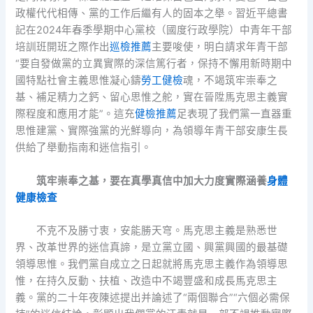
政權代代相傳、黨的工作后繼有人的固本之舉。習近平總書
記在2024年春季學期中心黨校（國度行政學院）中青年干部
培訓班開班之際作出
巡檢推薦
主要唆使，明白請求年青干部
“要自發做黨的立異實際的深信篤行者，保持不懈用新時期中
國特點社會主義思惟凝心鑄
勞工健檢
魂，不竭筑牢崇奉之
基、補足精力之鈣、留心思惟之舵，實在晉陞馬克思主義實
際程度和應用才能”。這充
健檢推薦
足表現了我們黨一直器重
思惟建黨、實際強黨的光鮮導向，為領導年青干部安康生長
供給了舉動指南和迷信指引。
筑牢崇奉之基，要在真學真信中加大力度實際涵養
身體
健康檢查
不克不及勝寸衷，安能勝天穹。馬克思主義是熟悉世
界、改革世界的迷信真諦，是立黨立國、興黨興國的最基礎
領導思惟。我們黨自成立之日起就將馬克思主義作為領導思
惟，在持久反動、扶植、改造中不竭豐盛和成長馬克思主
義。黨的二十年夜陳述提出并論述了“兩個聯合”“六個必需保