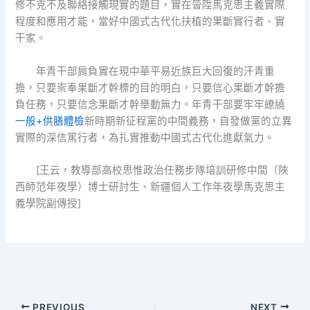
修不克不及聯絡接觸現實的題目，實在晉陞馬克思主義實際
程度和應用才能，當好中國式古代化扶植的果斷實行者、實
干家。
年青干部肩負實在現中華平易近族巨大回復的汗青重
擔，只要崇奉果斷才幹標的目的明白，只要信心果斷才幹擔
負任務，只要信念果斷才幹舉動無力。年青干部要牢牢繚繞
一般+供膳體檢
新時期新征程黨的中間義務，自發做黨的立異
實際的深信篤行者，為扎實推動中國式古代化進獻氣力。
[王云，
教導部高校思惟政治任務步隊培訓研修中間（陜
西師范年夜學）博士研討生、新疆個人工作年夜學馬克思主
義學院副傳授]
PREVIOUS
NEXT