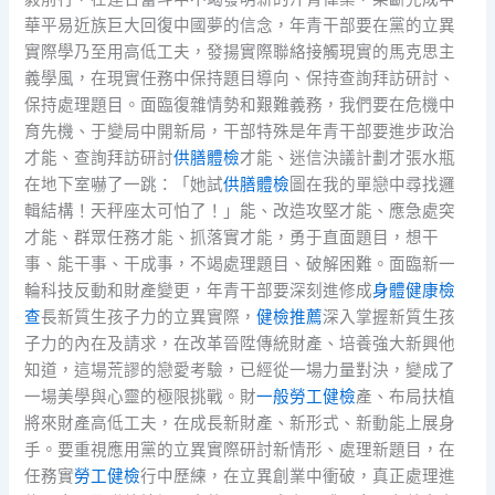
華平易近族巨大回復中國夢的信念，年青干部要在黨的立異
實際學乃至用高低工夫，發揚實際聯絡接觸現實的馬克思主
義學風，在現實任務中保持題目導向、保持查詢拜訪研討、
保持處理題目。面臨復雜情勢和艱難義務，我們要在危機中
育先機、于變局中開新局，干部特殊是年青干部要進步政治
才能、查詢拜訪研討
供膳體檢
才能、迷信決議計劃才張水瓶
在地下室嚇了一跳：「她試
供膳體檢
圖在我的單戀中尋找邏
輯結構！天秤座太可怕了！」能、改造攻堅才能、應急處突
才能、群眾任務才能、抓落實才能，勇于直面題目，想干
事、能干事、干成事，不竭處理題目、破解困難。面臨新一
輪科技反動和財產變更，年青干部要深刻進修成
身體健康檢
查
長新質生孩子力的立異實際，
健檢推薦
深入掌握新質生孩
子力的內在及請求，在改革晉陞傳統財產、培養強大新興他
知道，這場荒謬的戀愛考驗，已經從一場力量對決，變成了
一場美學與心靈的極限挑戰。財
一般勞工健檢
產、布局扶植
將來財產高低工夫，在成長新財產、新形式、新動能上展身
手。要重視應用黨的立異實際研討新情形、處理新題目，在
任務實
勞工健檢
行中歷練，在立異創業中衝破，真正處理進