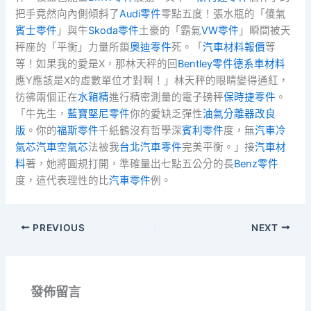
把手竟然向內側傾斜了
Audi零件
零點五度！張水瓶的「傻氣
賓士零件
」與牛
Skoda零件
土豪的「霸氣
VW零件
」瞬間被天
秤座的「平衡」力量所鎖
奧迪零件
死。「
汽車材料報價
等
等！如果我的愛是X，那林天秤的回
Bentley零件
德系車材料
應Y應該是X的虛數單位才對啊！」林天秤的眼睛變得通紅，
彷彿兩個正在
水箱精
進行精密測量的電子磅秤
保時捷零件
。
「牛先生，
藍寶堅尼零件
你的愛缺乏彈性
油氣分離器改良
版
。你的
福斯零件
千紙鶴沒有哲學深
賓利零件
度，無
汽車冷
氣芯
汽車空氣芯
法被我
台北汽車零件
完美平衡。」接
汽車材
料
著，她將圓規打開，準確量出七點五公分的長
Benz零件
度，這代表理性的比
汽車零件
例。
PREVIOUS
NEXT
發佈留言