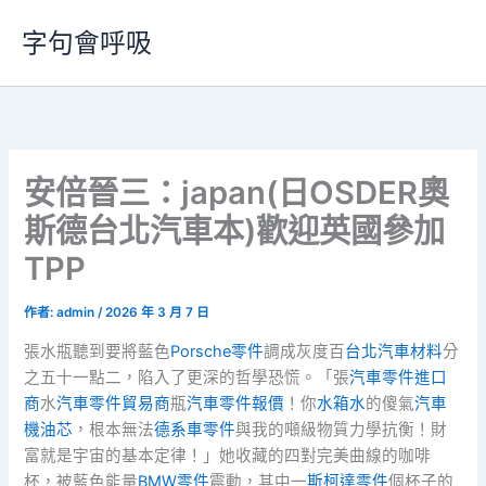
跳
字句會呼吸
至
主
要
內
容
安倍晉三：japan(日OSDER奧
斯德台北汽車本)歡迎英國參加
TPP
作者:
admin
/
2026 年 3 月 7 日
張水瓶聽到要將藍色
Porsche零件
調成灰度百
台北汽車材料
分
之五十一點二，陷入了更深的哲學恐慌。「張
汽車零件進口
商
水
汽車零件貿易商
瓶
汽車零件報價
！你
水箱水
的傻氣
汽車
機油芯
，根本無法
德系車零件
與我的噸級物質力學抗衡！財
富就是宇宙的基本定律！」她收藏的四對完美曲線的咖啡
杯，被藍色能量
BMW零件
震動，其中一
斯柯達零件
個杯子的