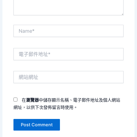
Name*
電
子
郵
件
網
地
站
址
網
*
址
在
瀏覽器
中儲存顯示名稱、電子郵件地址及個人網站
網址，以供下次發佈留言時使用。