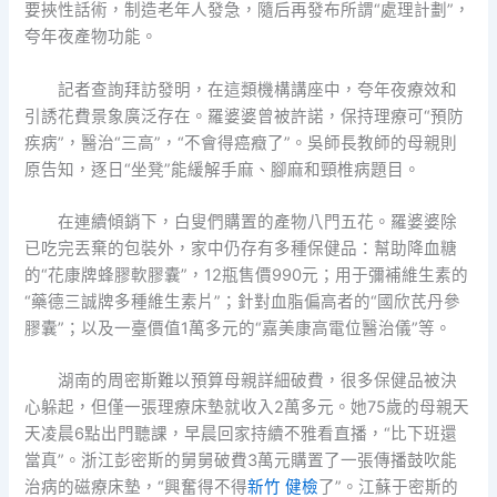
要挾性話術，制造老年人發急，隨后再發布所謂“處理計劃”，
夸年夜產物功能。
記者查詢拜訪發明，在這類機構講座中，夸年夜療效和
引誘花費景象廣泛存在。羅婆婆曾被許諾，保持理療可“預防
疾病”，醫治“三高”，“不會得癌癥了”。吳師長教師的母親則
原告知，逐日“坐凳”能緩解手麻、腳麻和頸椎病題目。
在連續傾銷下，白叟們購置的產物八門五花。羅婆婆除
已吃完丟棄的包裝外，家中仍存有多種保健品：幫助降血糖
的“花康牌蜂膠軟膠囊”，12瓶售價990元；用于彌補維生素的
“藥德三誠牌多種維生素片”；針對血脂偏高者的“國欣芪丹參
膠囊”；以及一臺價值1萬多元的“嘉美康高電位醫治儀”等。
湖南的周密斯難以預算母親詳細破費，很多保健品被決
心躲起，但僅一張理療床墊就收入2萬多元。她75歲的母親天
天凌晨6點出門聽課，早晨回家持續不雅看直播，“比下班還
當真”。浙江彭密斯的舅舅破費3萬元購置了一張傳播鼓吹能
治病的磁療床墊，“興奮得不得
新竹 健檢
了”。江蘇于密斯的