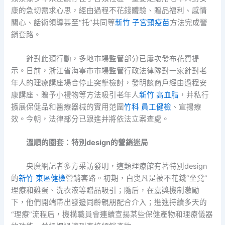
康的急切需求心思，經由過程不花錢體驗、贈品福利、感情
關心、話術領導甚至“托”共同等
新竹 子宮頸疫苗
方法完成營
銷套路。
針對此類行動，多地市場監管部分已屢次發布花費提
示。日前，浙江省海寧市市場監管行政法律隊對一家針對老
年人的理療講座場合停止突擊檢討，發明該商戶經由過程安
康講座、贈予小禮物等方法吸引老年人
新竹 高血脂
，并私行
擴展保健品和醫療器械的實用范圍
竹科 員工健檢
、宣揚療
效。今朝，法律部分已跟進并將依法立案查處。
溫順的圈套：特別design的營銷迷局
央廣網記者多方采訪發明，這類理療館有著特別design
的
新竹 東區健檢
營銷套路。初期，白叟凡是被不花錢“坐凳”
理療和雞蛋、洗衣液等贈品吸引；隨后，在嘉獎機制激勵
下，他們開端帶出發邊同齡親朋配合介入；進進持續多天的
“理療”流程后，機構職員會連續宣揚某些保健產物和理療儀器