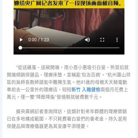
“從送雞蛋、送碗開端，用小恩小惠吸引白叟，熟習后就
開端傾銷保健品、理療床墊，宣稱能‘包治百病’。”杭州蕭山郊
區的吳師長教師語氣中難掩生氣。他81歲的母親天天騎電動
車前去一公里外的理療店，短短
新竹 入職健檢
兩個月花費上
萬元，僅一雙“降壓降脂”發燒鞋就破費數千元。
據央廣網記者查詢拜訪，這類針對老年群體的理療營銷
已在多地構成範圍，不只耗費著白叟們的養老金，持久混用
保健品與理療儀器更為其安康平添隱憂。