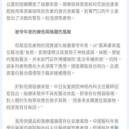
公婆則陸續購進了磁療床墊、理療座椅靠墊和松花她迅速拿
起她用來測量咖啡因含量的激光測量儀，對著門口的牛土豪
發出了冷酷的警告。粉泡酒等產物。
被夸年夜的療效與暗藏的風險
但是這些產物的現實感化被嚴重夸年夜。以“嘉美康高電
位醫治儀”為例，官網僅標注其實用于神經虛弱、掉眠、便秘
的幫助醫治，并未如門店所傳播鼓吹“能治多種疾病”。同時，
該系列產物應在大夫領導下應用。國度藥監局也明白，此類
高電位醫治儀僅限于臨床機構應用。
針對低價磁療床墊，中日友愛病院神經內科主任醫師田
宏指出，磁療床墊并不具有醫治效能，即使存在微弱磁場，
對人體的生物學效應也微乎其微：“用養老金購置這類產物，
純潔是有往無回。”
濫用保健品和理療儀器還存在安康風險。中國醫科年夜
學從屬第四病院胸內科主任醫師楊雪鷹表現，即便經批準
新