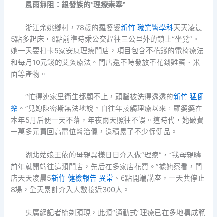
風雨無阻：銀發族的“理療崇奉”
浙江余姚鄉村，78歲的羅婆婆
新竹 職業醫學科
天天凌晨
5點多起床，6點前準時乘公交趕往三公里外的鎮上“坐凳”。
她一天要打卡5家安康理療門店，項目包含不花錢的電椅療法
和每月10元錢的艾灸療法。門店還不時發放不花錢雞蛋、米
面等產物。
“忙得連家里衛生都顧不上，頭腦被洗得透透的
新竹 猛健
樂
。”兒媳陳密斯無法地說。自往年接觸理療以來，羅婆婆在
本年5月后便一天不落，年夜雨天照往不誤。這時代，她破費
一萬多元買回高電位醫治儀，還積累了不少保健品。
湖北姑娘王依的母親異樣日日介入做“理療”，“我母親疇
前年就開端往這類門店，先后在多家店花費。”據她察看，門
店天天凌晨5
新竹 健檢報告 異常
、6點開端講座，一天共停止
8場，全天累計介入人數接近300人。
央廣網記者梳剃頭現，此類“通勤式”理療已在多地構成範