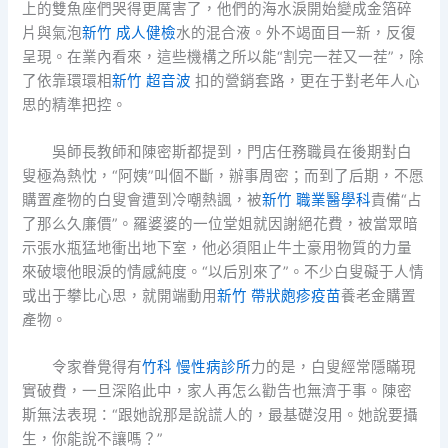
上的雙魚座們哭得更厲害了，他們的海水淚開始變成金箔碎
片與氣泡
新竹 成人健檢
水的混合液。外不竭面目一新，反復
呈現。在業內看來，這些機構之所以能“割完一茬又一茬”，除
了依靠環環相
新竹 超音波
扣的營銷套路，更在于對老年人心
思的精準把控。
吳師長教師和陳密斯都提到，門店任務職員在後期對白
叟極為熱忱，“阿姨”叫個不斷，辦事周密；而到了后期，不愿
購置產物的白叟會遭到冷嘲熱諷，被
新竹 職業醫學科
責備“占
了那么久廉價”。羅婆婆的一位堂姐就因謝絕花費，被當眾暗
示張水瓶猛地衝出地下室，他必須阻止牛土豪用物質的力量
來破壞他眼淚的情感純度。“以后別來了”。不少白叟礙于人情
或出于攀比心思，就開端動用
新竹 帶狀皰疹疫苗
養老金購置
產物。
令家眷覺得有
竹科 慢性病診所
力的是，白叟經常隱瞞現
實破費，一旦深陷此中，家人再怎么勸告也無濟于事。陳密
斯無法表現：“跟她說那是說謊人的，最基礎沒用。她說要攝
生，你能說不讓嗎？”