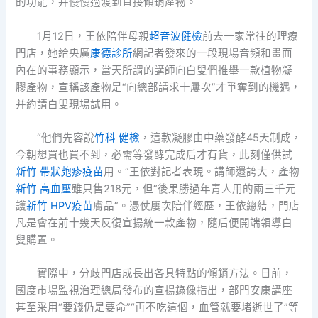
的功能，并慢慢過渡到直接傾銷產物。
1月12日，王依陪伴母親
超音波健檢
前去一家常往的理療
門店，她給央廣
康德診所
網記者發來的一段現場音頻和畫面
內在的事務顯示，當天所謂的講師向白叟們推舉一款植物凝
膠產物，宣稱該產物是“向總部請求十屢次”才爭奪到的機遇，
并約請白叟現場試用。
“他們先容說
竹科 健檢
，這款凝膠由中藥發酵45天制成，
今朝想買也買不到，必需等發酵完成后才有貨，此刻僅供試
新竹 帶狀皰疹疫苗
用。”王依對記者表現。講師還誇大，產物
新竹 高血壓
雖只售218元，但“後果勝過年青人用的兩三千元
護
新竹 HPV疫苗
膚品”。憑仗屢次陪伴經歷，王依總結，門店
凡是會在前十幾天反復宣揚統一款產物，隨后便開端領導白
叟購置。
實際中，分歧門店成長出各具特點的傾銷方法。日前，
國度市場監視治理總局發布的宣揚錄像指出，部門安康講座
甚至采用“要錢仍是要命”“再不吃這個，血管就要堵逝世了”等