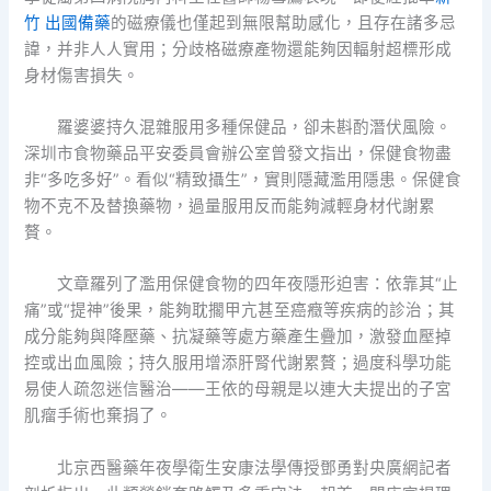
竹 出國備藥
的磁療儀也僅起到無限幫助感化，且存在諸多忌
諱，并非人人實用；分歧格磁療產物還能夠因輻射超標形成
身材傷害損失。
羅婆婆持久混雜服用多種保健品，卻未斟酌潛伏風險。
深圳市食物藥品平安委員會辦公室曾發文指出，保健食物盡
非“多吃多好”。看似“精致攝生”，實則隱藏濫用隱患。保健食
物不克不及替換藥物，過量服用反而能夠減輕身材代謝累
贅。
文章羅列了濫用保健食物的四年夜隱形迫害：依靠其“止
痛”或“提神”後果，能夠耽擱甲亢甚至癌癥等疾病的診治；其
成分能夠與降壓藥、抗凝藥等處方藥產生疊加，激發血壓掉
控或出血風險；持久服用增添肝腎代謝累贅；過度科學功能
易使人疏忽迷信醫治——王依的母親是以連大夫提出的子宮
肌瘤手術也棄捐了。
北京西醫藥年夜學衛生安康法學傳授鄧勇對央廣網記者