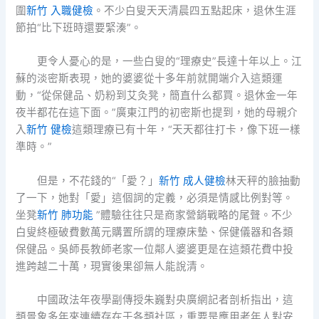
圍
新竹 入職健檢
。不少白叟天天清晨四五點起床，退休生涯
節拍“比下班時還要緊湊”。
更令人憂心的是，一些白叟的“理療史”長達十年以上。江
蘇的淡密斯表現，她的婆婆從十多年前就開端介入這類運
動，“從保健品、奶粉到艾灸凳，簡直什么都買。退休金一年
夜半都花在這下面。”廣東江門的初密斯也提到，她的母親介
入
新竹 健檢
這類理療已有十年，“天天都往打卡，像下班一樣
準時。”
但是，不花錢的“「愛？」
新竹 成人健檢
林天秤的臉抽動
了一下，她對「愛」這個詞的定義，必須是情感比例對等。
坐凳
新竹 肺功能
”體驗往往只是商家營銷戰略的尾聲。不少
白叟終極破費數萬元購置所謂的理療床墊、保健儀器和各類
保健品。吳師長教師老家一位鄰人婆婆更是在這類花費中投
進跨越二十萬，現實後果卻無人能說清。
中國政法年夜學副傳授朱巍對央廣網記者剖析指出，這
類景象多年來連續存在于各類社區，重要是應用老年人對安