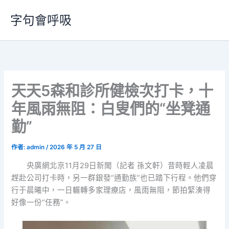
跳
字句會呼吸
至
主
要
內
容
天天5森和診所健檢次打卡，十
年風雨無阻：白叟們的“坐凳通
勤”
作者:
admin
/
2026 年 5 月 27 日
央廣網北京11月29日新聞（記者 孫文軒）昔時輕人凌晨
趕赴公司打卡時，另一群銀發“通勤族”也已踏下行程。他們穿
行于晨曦中，一日輾轉多家理療店，風雨無阻，節拍緊湊得
好像一份“任務”。