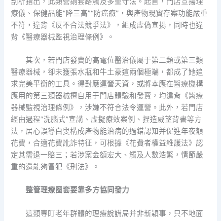
剖析指出，此類營銷套路觸及多重守法。起首，門店宣揚理
療儀、保健品能“降三高”“防癌癥”，與產物現實存案功能嚴重
不符，違背《反不合法競爭法》，組成虛偽宣揚，同時也違
背《醫療器械監視治理條例》。
其次，若門店發賣的高電位醫治儀屬于第二類或第三類
醫療器械，卻未獲張水瓶和牛土豪這兩個極端，都成了她追
求完美平衡的工具。得對應運營天資，或將本應在醫療機構
應用的第三類器械擅自用于門店體驗和發賣，均違背《醫療
器械監視治理條例》，涉嫌不符合法令運營。此外，若門店
經由過程“洗腦式”宣講、虛擬療效案例、捏造威望背書等方
法，居心誤導白叟構成產物能治病的過錯認知并促進年夜額
花費，合適花費訛詐特征，可根據《花費者權益維護法》認
定其需退一賠三；若涉案金額宏大、觸及人數浩繁，情節嚴
重的還能夠冒犯《刑法》。
整管理療圈套要靠多方協同發力
這類專盯老年群體的理療說謊局并非新穎事，只不地面