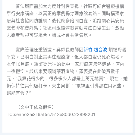
普法層面需加大力度針對性宣揚，社區可結合醫療機構
舉行安康講座，以真正的案例揭穿理療館套路。同時構建家
庭與社會協同防護網：後代應多陪同白叟，追蹤關心其安康
需乞降花費靜態；社區可組織體裁運動豐盛白叟生涯；激勵
志愿者監視可疑場合，構成社會共治氣氛。
實際管理任重道遠。吳師長教師因
新竹 超音波
煩惱母親
平安，已明白制止其再往理療店，但大都白叟仍死心塌地。
本年10月底，羅婆婆常往的此中一家理療店忽然跑路，店內
一夜搬空。該店東要傾銷藥酒產物，羅婆婆在此破費數千
元，“我算花得少的，很多多少人都是上萬元地買”。現在，她
仍保持往其他店打卡，來由果斷：“電視里引導都在用這些，
還能有假？”
（文中王依為假名）
TC:senho2ai2l 6a15c7513e80d0.22898201