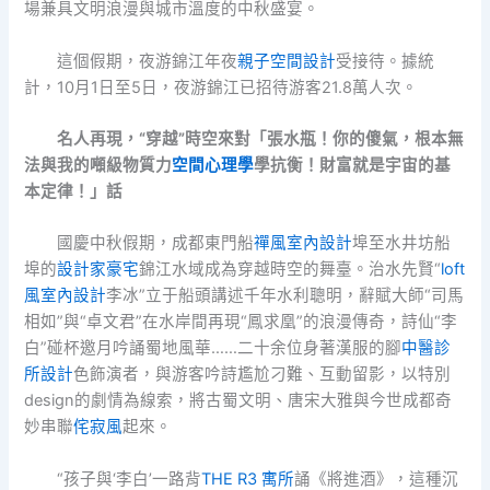
場兼具文明浪漫與城市溫度的中秋盛宴。
這個假期，夜游錦江年夜
親子空間設計
受接待。據統
計，10月1日至5日，夜游錦江已招待游客21.8萬人次。
名人再現，“穿越”時空來對「張水瓶！你的傻氣，根本無
法與我的噸級物質力
空間心理學
學抗衡！財富就是宇宙的基
本定律！」話
國慶中秋假期，成都東門船
禪風室內設計
埠至水井坊船
埠的
設計家豪宅
錦江水域成為穿越時空的舞臺。治水先賢“
loft
風室內設計
李冰”立于船頭講述千年水利聰明，辭賦大師“司馬
相如”與“卓文君”在水岸間再現“鳳求凰”的浪漫傳奇，詩仙“李
白”碰杯邀月吟誦蜀地風華……二十余位身著漢服的腳
中醫診
所設計
色飾演者，與游客吟詩尷尬刁難、互動留影，以特別
design的劇情為線索，將古蜀文明、唐宋大雅與今世成都奇
妙串聯
侘寂風
起來。
“孩子與‘李白’一路背
THE R3 寓所
誦《將進酒》，這種沉