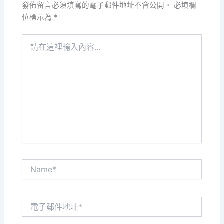
發佈留言必須填寫的電子郵件地址不會公開。
必填欄
位標示為
*
請
在
這
裡
輸
入
內
容...
Name*
電
子
郵