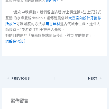
感染巴蜀文明的奇特魅力
會所設計
。
“此次中秋運動，我們經由過程‘岸上猜燈謎+江上沉醉式
互動’的水岸雙線design，讓傳統風俗以
大直室內設計
牙醫診
所設計
可觸可感的方法融
無毒建材
進古代城市生涯，遭到大
師接待。”夜游錦江相干擔任人先容。
她的目的是**「讓兩個極端同時停止，達到零的境界」。
樂齡住宅設計
PREVIOUS
NEXT
發佈留言