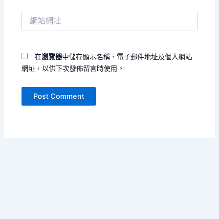
件
網
地
站
址
網
*
址
在
瀏覽器
中儲存顯示名稱、電子郵件地址及個人網站
網址，以供下次發佈留言時使用。
Copyright © 2026 字句會呼吸 | Powered by
Astra WordPress
Theme