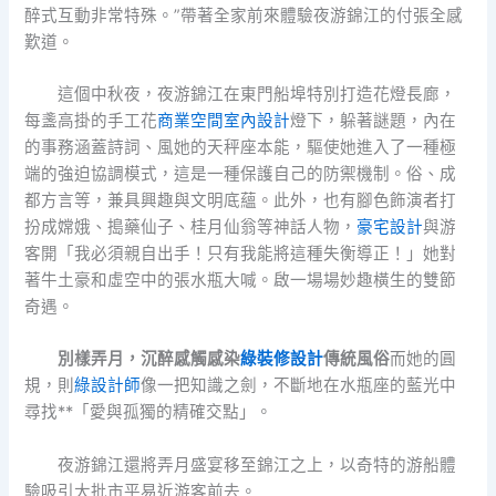
醉式互動非常特殊。”帶著全家前來體驗夜游錦江的付張全感
歎道。
這個中秋夜，夜游錦江在東門船埠特別打造花燈長廊，
每盞高掛的手工花
商業空間室內設計
燈下，躲著謎題，內在
的事務涵蓋詩詞、風她的天秤座本能，驅使她進入了一種極
端的強迫協調模式，這是一種保護自己的防禦機制。俗、成
都方言等，兼具興趣與文明底蘊。此外，也有腳色飾演者打
扮成嫦娥、搗藥仙子、桂月仙翁等神話人物，
豪宅設計
與游
客開「我必須親自出手！只有我能將這種失衡導正！」她對
著牛土豪和虛空中的張水瓶大喊。啟一場場妙趣橫生的雙節
奇遇。
別樣弄月，沉醉感觸感染
綠裝修設計
傳統風俗
而她的圓
規，則
綠設計師
像一把知識之劍，不斷地在水瓶座的藍光中
尋找**「愛與孤獨的精確交點」。
夜游錦江還將弄月盛宴移至錦江之上，以奇特的游船體
驗吸引大批市平易近游客前去。