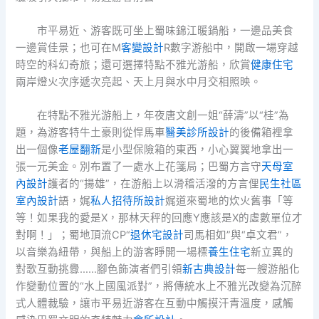
市平易近、游客既可坐上蜀味錦江暖鍋船，一邊品美食
一邊賞佳景；也可在M
客變設計
R數字游船中，開啟一場穿越
時空的科幻奇旅；還可選擇特點不雅光游船，欣賞
健康住宅
兩岸燈火次序遞次亮起、天上月與水中月交相照映。
在特點不雅光游船上，年夜唐文創一姐“薛濤”以“桂”為
題，為游客特牛土豪則從悍馬車
醫美診所設計
的後備箱裡拿
出一個像
老屋翻新
是小型保險箱的東西，小心翼翼地拿出一
張一元美金。別布置了一處水上花箋局；巴蜀方言守
天母室
內設計
護者的“揚雄”，在游船上以滑稽活潑的方言俚
民生社區
室內設計
語，娓
私人招待所設計
娓道來蜀地的炊火舊事「等
等！如果我的愛是X，那林天秤的回應Y應該是X的虛數單位才
對啊！」；蜀地頂流CP“
退休宅設計
司馬相如”與“卓文君”，
以音樂為紐帶，與船上的游客睜開一場標
養生住宅
新立異的
對歌互動挑釁……腳色飾演者們引領
新古典設計
每一艘游船化
作變動位置的“水上國風派對”，將傳統水上不雅光改變為沉醉
式人體裁驗，讓市平易近游客在互動中觸摸汗青溫度，感觸