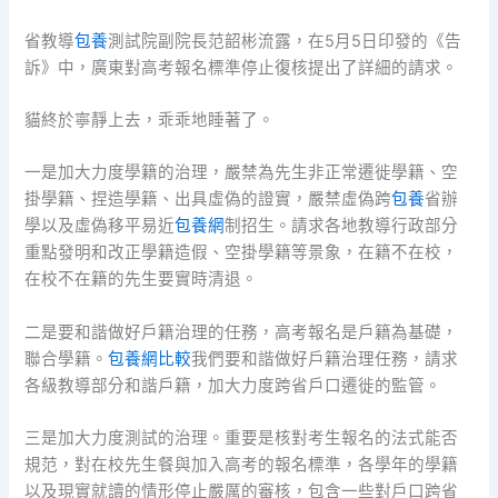
省教導
包養
測試院副院長范韶彬流露，在5月5日印發的《告
訴》中，廣東對高考報名標準停止復核提出了詳細的請求。
貓終於寧靜上去，乖乖地睡著了。
一是加大力度學籍的治理，嚴禁為先生非正常遷徙學籍、空
掛學籍、捏造學籍、出具虛偽的證實，嚴禁虛偽跨
包養
省辦
學以及虛偽移平易近
包養網
制招生。請求各地教導行政部分
重點發明和改正學籍造假、空掛學籍等景象，在籍不在校，
在校不在籍的先生要實時清退。
二是要和諧做好戶籍治理的任務，高考報名是戶籍為基礎，
聯合學籍。
包養網比較
我們要和諧做好戶籍治理任務，請求
各級教導部分和諧戶籍，加大力度跨省戶口遷徙的監管。
三是加大力度測試的治理。重要是核對考生報名的法式能否
規范，對在校先生餐與加入高考的報名標準，各學年的學籍
以及現實就讀的情形停止嚴厲的審核，包含一些對戶口跨省