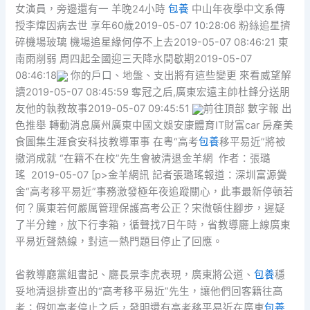
女演員，旁邊還有一 羊晚24小時
包養
中山年夜學中文系傳
授李煒因病去世 享年60歲2019-05-07 10:28:06 粉絲追星擠
碎機場玻璃 機場追星緣何停不上去2019-05-07 08:46:21 東
南雨削弱 周四起全國迎三天降水間歇期2019-05-07
08:46:18
你的戶口、地盤、支出將有這些變更 來看威望解
讀2019-05-07 08:45:59 奪冠之后,廣東宏遠主帥杜鋒分送朋
友他的執教故事2019-05-07 09:45:51
前往頂部 數字報 出
色推舉 轉動消息廣州廣東中國文娛安康體育IT財富car 房產美
食圖集生涯食安科技教導軍事 在粵“高考
包養
移平易近”將被
撤消成就 “在籍不在校”先生會被清退金羊網 作者：張璐
瑤 2019-05-07 [p>金羊網訊 記者張璐瑤報道：深圳富源黌
舍“高考移平易近”事務激發極年夜追蹤關心，此事最新停頓若
何？廣東若何嚴厲管理保護高考公正？宋微頓住腳步，遲疑
了半分鐘，放下行李箱，循聲找7日午時，省教導廳上線廣東
平易近聲熱線，對這一熱門題目停止了回應。
省教導廳黨組書記、廳長景李虎表現，廣東將公道、
包養
穩
妥地清退排查出的“高考移平易近”先生，讓他們回客籍往高
考；假如高考停止之后，發明還有高考移平易近在廣東
包養