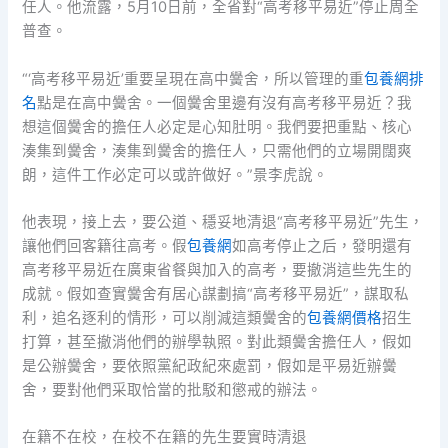
任人。他流露，5月10日前，全省對“高考移平易近”停止周全
普查。
“‘高考移平易近’重要呈現在高中黌舍，所以管理的重
包養網排
名
點是在高中黌舍。一個黌舍里邊有沒有高考移平易近？我
想這個黌舍的擔任人必定是心知肚明。我們要把重點、核心
湊集到黌舍，湊集到黌舍的擔任人，只需他們的立場開闊爽
朗，這件工作必定可以或許做好。”景李虎說。
他表現，接上去，要公道、穩妥地清退“高考移平易近”先生，
讓他們回客籍往高考。假
包養網
如高考停止之后，發明還有
高考移平易近在廣東省餐與加入的高考，要撤消這些先生的
成就。假如查實黌舍有居心謀劃搞“高考移平易近”，謀取私
利，追名逐利的情形，可以削減這類黌舍的
包養網價格
招生
打算，甚至撤消他們的辦學執照。對此類黌舍擔任人，假如
是公辦黌舍，要依照黨紀政紀來處罰，假如是平易近辦黌
舍，要對他們采取恰當的批駁和懲戒的辦法。
在籍不在校，在校不在籍的先生要實時清退