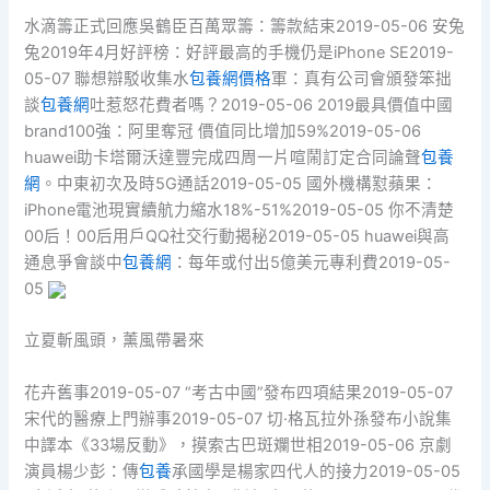
水滴籌正式回應吳鶴臣百萬眾籌：籌款結束2019-05-06 安兔
兔2019年4月好評榜：好評最高的手機仍是iPhone SE2019-
05-07 聯想辯駁收集水
包養網價格
軍：真有公司會頒發笨拙
談
包養網
吐惹怒花費者嗎？2019-05-06 2019最具價值中國
brand100強：阿里奪冠 價值同比增加59%2019-05-06
huawei助卡塔爾沃達豐完成四周一片喧鬧訂定合同論聲
包養
網
。中東初次及時5G通話2019-05-05 國外機構懟蘋果：
iPhone電池現實續航力縮水18%-51%2019-05-05 你不清楚
00后！00后用戶QQ社交行動揭秘2019-05-05 huawei與高
通息爭會談中
包養網
：每年或付出5億美元專利費2019-05-
05
立夏斬風頭，薰風帶暑來
花卉舊事2019-05-07 “考古中國”發布四項結果2019-05-07
宋代的醫療上門辦事2019-05-07 切·格瓦拉外孫發布小說集
中譯本《33場反動》，摸索古巴斑斕世相2019-05-06 京劇
演員楊少彭：傳
包養
承國學是楊家四代人的接力2019-05-05