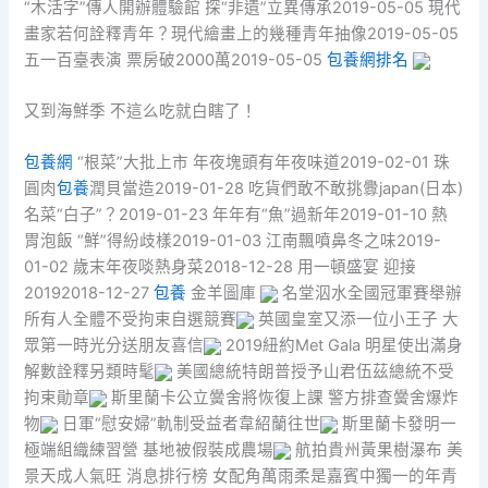
“木活字”傳人開辦體驗館 探“非遺”立異傳承2019-05-05 現代
畫家若何詮釋青年？現代繪畫上的幾種青年抽像2019-05-05
五一百臺表演 票房破2000萬2019-05-05
包養網排名
又到海鮮季 不這么吃就白瞎了！
包養網
“根菜”大批上市 年夜塊頭有年夜味道2019-02-01 珠
圓肉
包養
潤貝當造2019-01-28 吃貨們敢不敢挑釁japan(日本)
名菜“白子”？2019-01-23 年年有“魚”過新年2019-01-10 熱
胃泡飯 “鮮”得紛歧樣2019-01-03 江南飄噴鼻冬之味2019-
01-02 歲末年夜啖熱身菜2018-12-28 用一頓盛宴 迎接
20192018-12-27
包養
金羊圖庫
名堂泅水全國冠軍賽舉辦
所有人全體不受拘束自選競賽
英國皇室又添一位小王子 大
眾第一時光分送朋友喜信
2019紐約Met Gala 明星使出滿身
解數詮釋另類時髦
美國總統特朗普授予山君伍茲總統不受
拘束勛章
斯里蘭卡公立黌舍將恢復上課 警方排查黌舍爆炸
物
日軍“慰安婦”軌制受益者韋紹蘭往世
斯里蘭卡發明一
極端組織練習營 基地被假裝成農場
航拍貴州黃果樹瀑布 美
景天成人氣旺 消息排行榜 女配角萬雨柔是嘉賓中獨一的年青