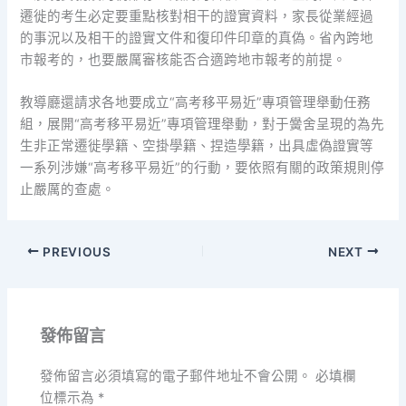
遷徙的考生必定要重點核對相干的證實資料，家長從業經過
的事況以及相干的證實文件和復印件印章的真偽。省內跨地
市報考的，也要嚴厲審核能否合適跨地市報考的前提。
教導廳還請求各地要成立“高考移平易近”專項管理舉動任務
組，展開“高考移平易近”專項管理舉動，對于黌舍呈現的為先
生非正常遷徙學籍、空掛學籍、捏造學籍，出具虛偽證實等
一系列涉嫌“高考移平易近”的行動，要依照有關的政策規則停
止嚴厲的查處。
PREVIOUS
NEXT
發佈留言
發佈留言必須填寫的電子郵件地址不會公開。
必填欄
位標示為
*