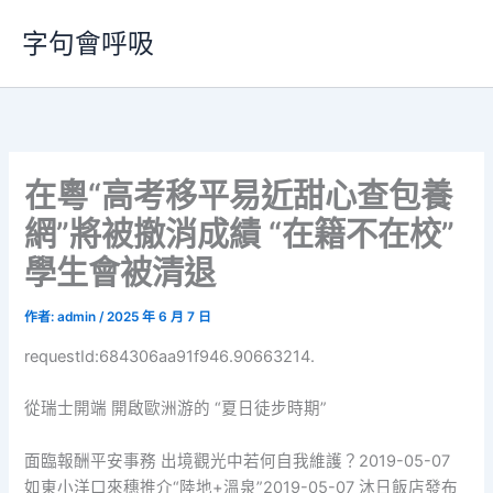
跳
字句會呼吸
至
主
要
內
容
在粵“高考移平易近甜心查包養
網”將被撤消成績 “在籍不在校”
學生會被清退
作者:
admin
/
2025 年 6 月 7 日
requestId:684306aa91f946.90663214.
從瑞士開端 開啟歐洲游的 “夏日徒步時期”
面臨報酬平安事務 出境觀光中若何自我維護？2019-05-07
如東小洋口來穗推介“陸地+溫泉”2019-05-07 沐日飯店發布