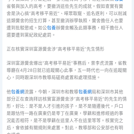
省餐與加入的高考，要撤消這些先生的成就。假如查實有黌
舍是決心搞“高考移平易近”、嘩眾取寵、追名逐利，可以削減
這類黌舍的招生打算，甚至撤消辦學執照，黌舍擔任人也要
遭到批駁懲戒。如公
包養
辦黌舍觸及此類事務，相干擔任人
還要遭到黨紀政紀處罰。
正在核實深圳富源黌舍涉“高考移平易近”先生情形
深圳富源黌舍爆出“高考移平易近”事務后，景李虎流露，省教
導廳在4月28日就已追蹤關心此事，五一時代也一向在追蹤關
心，同時跟深圳市教導局磋商處置和處理措施。
他
包養網
流露，今朝，深圳市和教導
包養網
局和深圳市其他
部分正在查詢拜訪核實富源黌舍涉“高考移平易近”的先生的情
形，好比：是不是人才引進的孩子，是不是隨遷後代，戶口
是跟怙恃一路在廣東仍是零丁在廣東，學籍和進修經過的事
況能否相符，是不是學籍在這里人不在這里等等。核實完之
后，會依據有關規則來處置。對此，教導部和公安部也有明