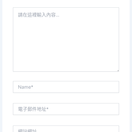
請
在
這
裡
輸
入
內
容...
Name*
電
子
郵
件
網
地