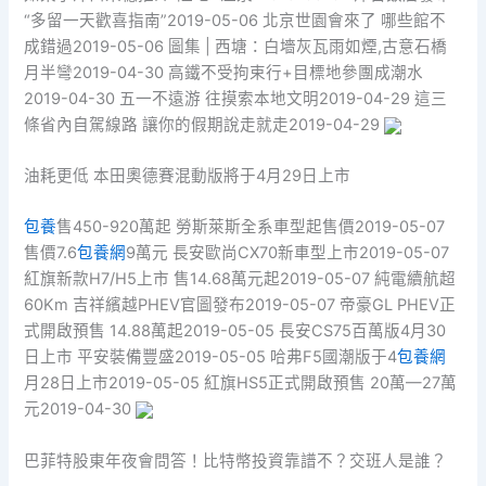
“多留一天歡喜指南”2019-05-06 北京世園會來了 哪些館不
成錯過2019-05-06 圖集 | 西塘：白墻灰瓦雨如煙,古意石橋
月半彎2019-04-30 高鐵不受拘束行+目標地參團成潮水
2019-04-30 五一不遠游 往摸索本地文明2019-04-29 這三
條省內自駕線路 讓你的假期說走就走2019-04-29
油耗更低 本田奧德賽混動版將于4月29日上市
包養
售450-920萬起 勞斯萊斯全系車型起售價2019-05-07
售價7.6
包養網
9萬元 長安歐尚CX70新車型上市2019-05-07
紅旗新款H7/H5上市 售14.68萬元起2019-05-07 純電續航超
60Km 吉祥繽越PHEV官圖發布2019-05-07 帝豪GL PHEV正
式開啟預售 14.88萬起2019-05-05 長安CS75百萬版4月30
日上市 平安裝備豐盛2019-05-05 哈弗F5國潮版于4
包養網
月28日上市2019-05-05 紅旗HS5正式開啟預售 20萬—27萬
元2019-04-30
巴菲特股東年夜會問答！比特幣投資靠譜不？交班人是誰？