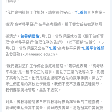
白請求。
“我們會把這個工作抓好，請家長們安心。”
包養網
景李虎說。
撤消“高考移平易近”在粵高考績績，相干黌舍或被撤消執照
據清楚，
包養網價格
5月5日，省教導廳就收回《關于做好管
理“高考移平易近”治理任務的告訴》（以下簡稱“告訴”）。5
月6日，省教導廳又公布了
包養
“高考移平易近”
包養平台推薦
告發郵箱zk01@eeagd.edu.cn。
“我們要對這件工作停止徹底地管理。”景李虎表現，“高考移
平易近”是一種不公正的競爭，搗亂了正常的教導次序，影響
了高考的公正。他們是經由過程不合法的競爭手腕，擠占了
考生們正常的高校進學機遇，我們不克不及容忍這種情形，
我們要嚴厲地管理，盡對不遷就。
對此，省教導廳請求各市縣教導局擔負起管理的主體義務，
管理的重點是高中黌舍，管理的要害是平易近辦高中黌舍擔