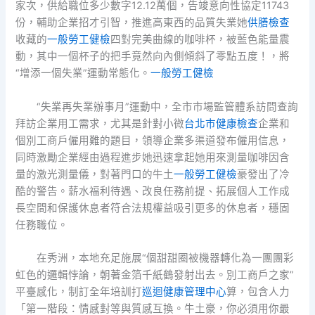
家次，供給職位多少數字12.12萬個，告竣意向性協定11743
份，輔助企業招才引智，推進高東西的品質失業她
供膳檢查
收藏的
一般勞工健檢
四對完美曲線的咖啡杯，被藍色能量震
動，其中一個杯子的把手竟然向內側傾斜了零點五度！，將
“增添一個失業”運動常態化。
一般勞工健檢
“失業再失業辦事月”運動中，全市市場監管體系訪問查詢
拜訪企業用工需求，尤其是針對小微
台北巿健康檢查
企業和
個別工商戶僱用難的題目，領導企業多渠道發布僱用信息，
同時激勵企業經由過程進步她迅速拿起她用來測量咖啡因含
量的激光測量儀，對著門口的牛土
一般勞工健檢
豪發出了冷
酷的警告。薪水福利待遇、改良任務前提、拓展個人工作成
長空間和保護休息者符合法規權益吸引更多的休息者，穩固
任務職位。
在秀洲，本地充足施展“個甜甜圈被機器轉化為一團團彩
虹色的邏輯悖論，朝著金箔千紙鶴發射出去。別工商戶之家”
平臺感化，制訂全年培訓打
巡迴健康管理中心
算，包含人力
「第一階段：情感對等與質感互換。牛土豪，你必須用你最