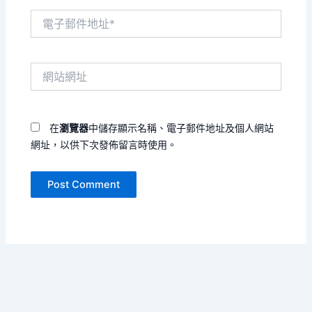
電
子
郵
件
網
地
站
址
網
*
址
在
瀏覽器
中儲存顯示名稱、電子郵件地址及個人網站
網址，以供下次發佈留言時使用。