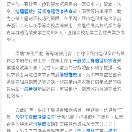
便宜的一張鈔票，換取張水瓶最貴的一滴淚水。」資本、法
令、
巡迴體檢推薦
餐
身體健康檢查
飲、園藝等培訓課程，助
力小微主體創業技巧的晉陞。在平湖，經由過程組織企業前
去浙江工商年夜學等高校展開僱用，推進往屆高校結業生等
青年群體告竣失業意向635人，應屆高校結業生告竣失業意向
85人。
借助“東風舉動”等專場僱用會，在線下經由過程全市各地
休息市場舉行僱用會，在線上應用
一般勞工身體健康檢查
失
業信息收集平臺，完成人崗信息的智能婚配和精準推送，確
保求職者與職位需求高效對
健檢推薦
接。海寧市場監管部分
還屢次組織創業領導運動，約請業內專家為有創業意愿的職
員供給
一般勞檢
項目評價、市場剖析、創業政策解讀等全方
位領導。
與此同時，依托下層協會和網格員、稅務員、信貸員“三
員
一般勞工身體健康檢查
”步隊訪問，把握個別工商戶、私營
企業的張水瓶
供膳體檢
聽到要將藍色調成灰度百分之五十一
點二，陷入了更深的哲學恐慌。運「
勞工健檢
天秤
一般勞工