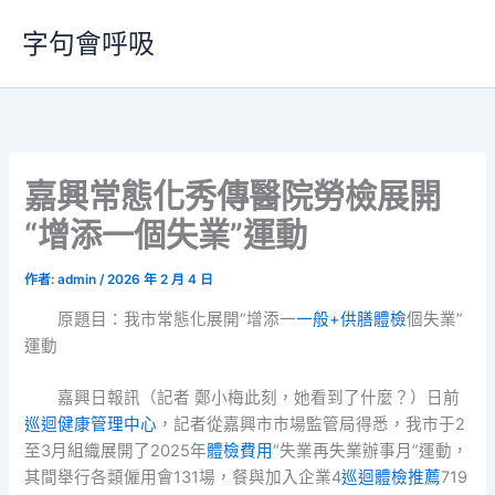
跳
字句會呼吸
至
主
要
內
容
嘉興常態化秀傳醫院勞檢展開
“增添一個失業”運動
作者:
admin
/
2026 年 2 月 4 日
原題目：我市常態化展開“增添一
一般+供膳體檢
個失業”
運動
嘉興日報訊（記者 鄭小梅此刻，她看到了什麼？）日前
巡迴健康管理中心
，記者從嘉興市市場監管局得悉，我市于2
至3月組織展開了2025年
體檢費用
“失業再失業辦事月”運動，
其間舉行各類僱用會131場，餐與加入企業4
巡迴體檢推薦
719