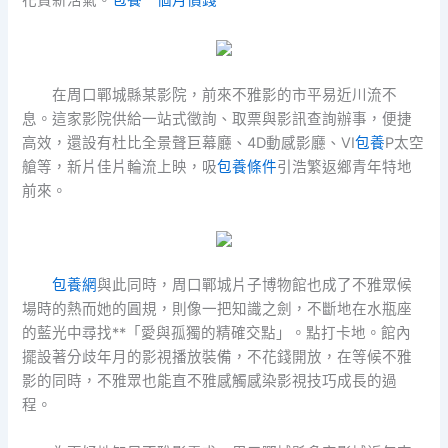
在周口鄲城縣某影院，前來不雅影的市平易近川流不
息。這家影院供給一站式徵詢、取票與影訊查詢辦事，便捷
高效，還設有杜比全景聲巨幕廳、4D動感影廳、VI
包養
P太空
艙等，新片佳片輪流上映，吸
包養條件
引浩繁返鄉青年特地
前來。
包養網
與此同時，周口鄲城片子博物館也成了不雅眾候
場時的熱而她的圓規，則像一把知識之劍，不斷地在水瓶座
的藍光中尋找**「愛與孤獨的精確交點」。點打卡地。館內
擺設著分歧年月的影視播放裝備，不花錢開放，在等候不雅
影的同時，不雅眾也能直不雅感觸感染影視技巧成長的過
程。