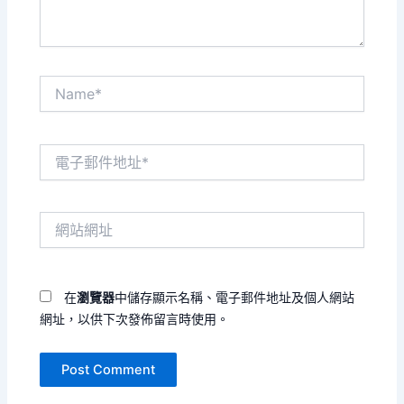
Name*
電
子
郵
件
網
地
站
址
網
*
址
在
瀏覽器
中儲存顯示名稱、電子郵件地址及個人網站
網址，以供下次發佈留言時使用。