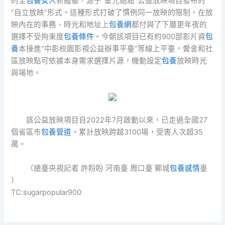
的全
包養女人
新體驗，源于“星光點點”公益放映項目發布的
“自立放映”形式。這種形式打破了慣例同一放映的限制，在放
映內在的事務、時光和地址上
包養網
都付與了下層更年夜的
選擇不受拘束度
包養條件
。今朝該項目已有約900部影片資
包
養
本接進“中影校園影視公益辦事平臺”等線上平臺，黌舍和社
區放映點可依據本身需求選擇片源，機動設定
包養
放映時光
與場地。
該公益放映項目自2022年7月啟動以來，已走過全國27
個省區市
包養管道
，累計放映跨越3100場，受害人次超35
萬。
（總臺央視記者 許盼盼 河南臺 周口臺 鄲城
包養感情
臺
）
TC:sugarpopular900