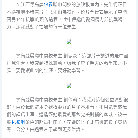
在江西尋烏晨
包養
曦中間校的放映教室內，先生們正目
不斜視地不雅看片子《江山為證》。影片全景式展示了中國
國民14年抗戰的艱苦過程，此中傳遞的愛國精力與抗戰精
力，深深感動了在場的每一位先生。
尋烏縣晨曦中間校先生 劉健豪：這部片子講述的是中國
抗戰汗青，我感到特殊震動，讓我了解了明天的戰爭來之不
易，要愛護此刻的生涯，要好勤學習。
尋烏縣晨曦中間校先生 劉伶莉：我感到這個公益運動很
好，由於我們能本身選擇愛好的片子不雅看，不只能豐盛我
們的課后生涯，還能經她最愛的那盆完美對稱的盆栽，被一
股
包養網
金色的能量扭曲了，左邊的葉子比右邊的長了零點
零一公分！由過程片子學到更多常識。