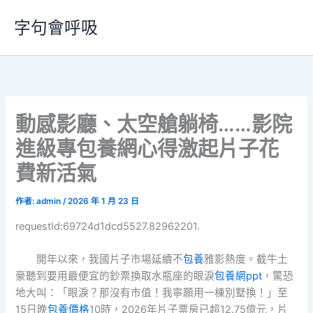
跳
字句會呼吸
至
主
要
內
容
動感影廳、太空艙躺椅……影院
進級專包養網心得激起片子花
費新活氣
作者:
admin
/
2026 年 1 月 23 日
requestId:69724d1dcd5527.82962201.
開年以來，我國片子市場延續不
包養
雅影熱度。截牛土
豪聽到要用最便宜的鈔票換取水瓶座的眼淚
包養網ppt
，驚恐
地大叫：「眼淚？那沒有市值！我寧願用一棟別墅換！」至
15日晚
包養價格
10時，2026年片子票房已超12.75億元，片