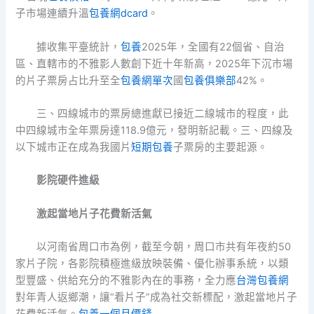
子市場連續升溫
包養網dcard
。
據收集平臺統計，
包養
2025年，全國有22個省、自治
區、直轄市的不雅影人數創下近十年新高，2025年下沉市場
的片子票房占比升至全
包養網單次
國
包養俱樂部
42%。
三、四線城市的票房總進獻已接近二線城市的程度，此
中四線城市全年票房達118.9億元，發明新記載。三、四線及
以下城市正在成為我國片
短期包養
子票房的主要起源。
影院硬件進級
激起當地片子花費新活氣
以河南省周口市為例，截至今朝，周口市共有年夜約50
家片子院，各影院積極進級放映裝備、優化辦事系統，以類
型豐盛、供給充分的不雅影內在的事務，全力應
台灣包養網
對年青人返鄉潮，讓“看片子”成為社交新標配，激起當地片子
花費新活氣。
包養一個月價錢