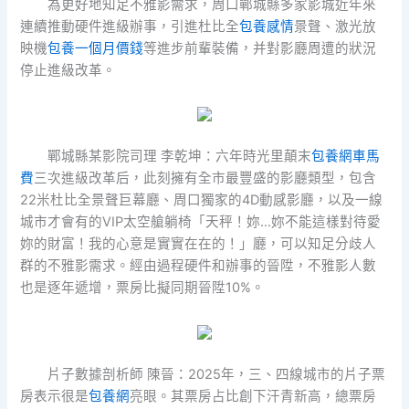
為更好地知足不雅影需求，周口鄲城縣多家影城近年來
連續推動硬件進級辦事，引進杜比全
包養感情
景聲、激光放
映機
包養一個月價錢
等進步前輩裝備，并對影廳周遭的狀況
停止進級改革。
鄲城縣某影院司理 李乾坤：六年時光里顛末
包養網車馬
費
三次進級改革后，此刻擁有全市最豐盛的影廳類型，包含
22米杜比全景聲巨幕廳、周口獨家的4D動感影廳，以及一線
城市才會有的VIP太空艙躺椅「天秤！妳…妳不能這樣對待愛
妳的財富！我的心意是實實在在的！」廳，可以知足分歧人
群的不雅影需求。經由過程硬件和辦事的晉陞，不雅影人數
也是逐年遞增，票房比擬同期晉陞10%。
片子數據剖析師 陳晉：2025年，三、四線城市的片子票
房表示很是
包養網
亮眼。其票房占比創下汗青新高，總票房