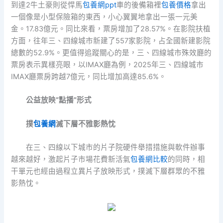
到達2牛土豪則從悍馬
包養網ppt
車的後備箱裡
包養價格
拿出
一個像是小型保險箱的東西，小心翼翼地拿出一張一元美
金。17.83億元。同比來看，票房增加了28.57%。在影院扶植
方面，往年三、四線城市新建了557家影院，占全國新建影院
總數的52.9%。更值得追蹤關心的是，三、四線城市殊效廳的
票房表示異樣亮眼，以IMAX廳為例，2025年三、四線城市
IMAX廳票房跨越7億元，同比增加高達85.6%。
公益放映“點播”形式
撲
包養網
滅下層不雅影熱忱
在三、四線以下城市的片子院硬件舉措措施與軟件辦事
越來越好，激起片子市場花費新活氣
包養網比較
的同時，相
干單元也經由過程立異片子放映形式，撲滅下層群眾的不雅
影熱忱。