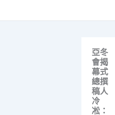
跳
至
主
要
內
容
亞冬
會揭
幕式
總撰
稿人
冷
凇：