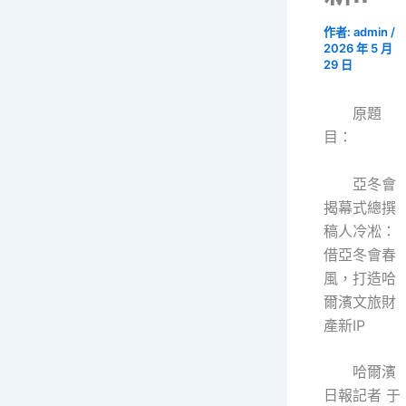
作者:
admin
/
2026 年 5 月
29 日
原題
目：
亞冬會
揭幕式總撰
稿人冷凇：
借亞冬會春
風，打造哈
爾濱文旅財
產新IP
哈爾濱
日報記者 于