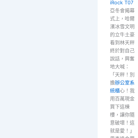
iRock T07
亞冬會揭幕
式上，哈爾
濱冰雪文明
的立牛土豪
看到林天秤
終於對自己
說話，興奮
地大喊：
「天秤！別
擔
辦公室系
統櫃
心！我
用百萬現金
買下這棟
樓，讓你隨
意破壞！這
就是愛！」