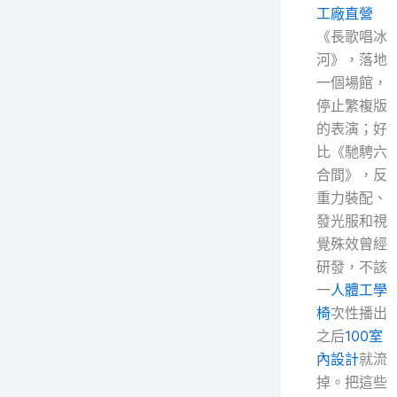
工廠直營
《長歌唱冰
河》，落地
一個場館，
停止繁複版
的表演；好
比《馳騁六
合間》，反
重力裝配、
發光服和視
覺殊效曾經
研發，不該
一
人體工學
椅
次性播出
之后
100室
內設計
就流
掉。把這些