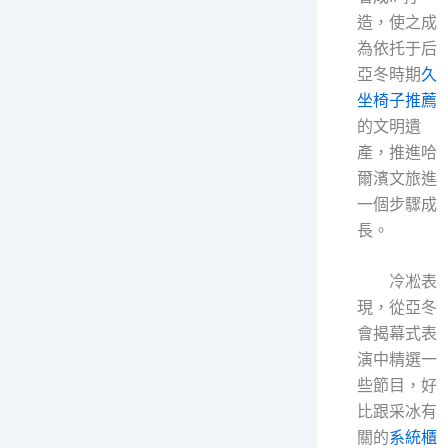
造，使之成
為依托于后
亞冬時期
久
坐椅子推薦
的文明遺
產，推進哈
爾濱文旅進
一個步驟成
長。
冷凇表
現，從亞冬
會揭幕式表
演中精選一
些節目，好
比跟采冰有
關的
系統櫃