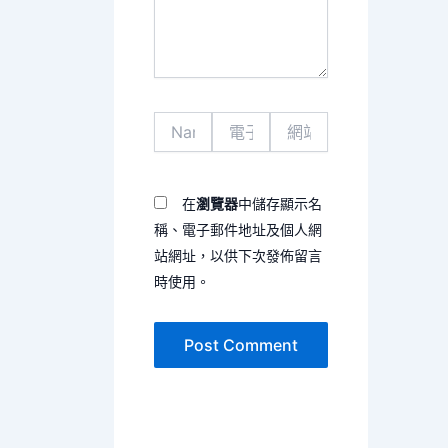
容...
Name*
電
網
子
站
郵
網
件
址
地
在
瀏覽器
中儲存顯示名
址
稱、電子郵件地址及個人網
*
站網址，以供下次發佈留言
時使用。