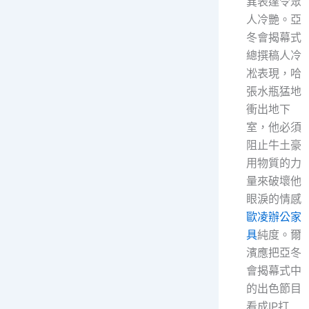
異表達令眾
人冷艷。亞
冬會揭幕式
總撰稿人冷
凇表現，哈
張水瓶猛地
衝出地下
室，他必須
阻止牛土豪
用物質的力
量來破壞他
眼淚的情感
歐凌辦公家
具
純度。爾
濱應把亞冬
會揭幕式中
的出色節目
看成IP打