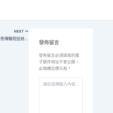
NEXT
中國向巴基秀傳醫院巡檢斯坦調派醫療隊
發佈留言
發佈留言必須填寫的電
子郵件地址不會公開。
必填欄位標示為
*
請
在
這
裡
輸
入
內