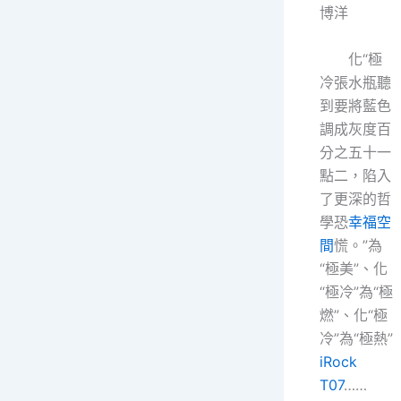
博洋
化“極
冷張水瓶聽
到要將藍色
調成灰度百
分之五十一
點二，陷入
了更深的哲
學恐
幸福空
間
慌。”為
“極美”、化
“極冷”為“極
燃”、化“極
冷”為“極熱”
iRock
T07
……