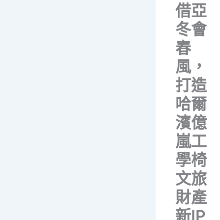
借亞
冬會
春
風，
打造
哈爾
濱億
嵐工
學椅
文旅
財產
新IP