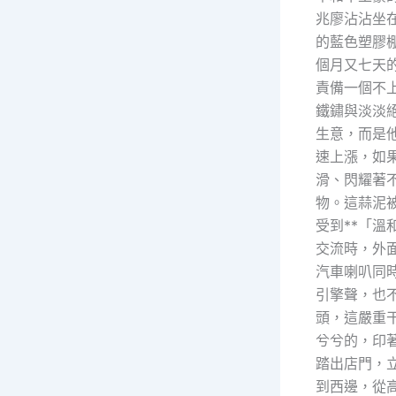
兆廖沾沾坐
的藍色塑膠
個月又七天
責備一個不
鐵鏽與淡淡
生意，而是
速上漲，如
滑、閃耀著
物。這蒜泥
受到**「
交流時，外
汽車喇叭同
引擎聲，也
頭，這嚴重
兮兮的，印
踏出店門，
到西邊，從