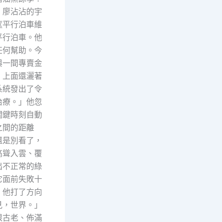
。廖沾沾的宇
《平行泊車維
平行泊車。他
任何幫助。今
與一間專賣金
，上面還灑著
系統發出了令
治療。」他忽
關鍵時刻自動
之間的距離
還是別看了，
高聳入雲、覆
出不正常的綠
它面前失敗十
。他打了方向
見，世界。」
根古老、佈滿