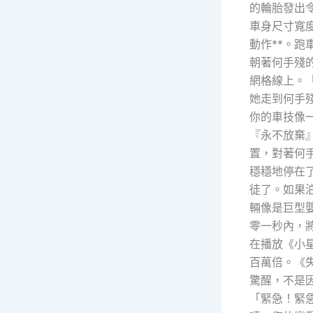
的輪胎發出
車身尺寸寬
動作**。
朝著何手殘
網格線上。
她走到何手
你的車技像
『永不放棄
置，對著何
穩穩地停在
徒了。如果
輛像是巨型
零一秒內，
在播放《小
百萬倍。《
驚醒，不是
「緊急！緊