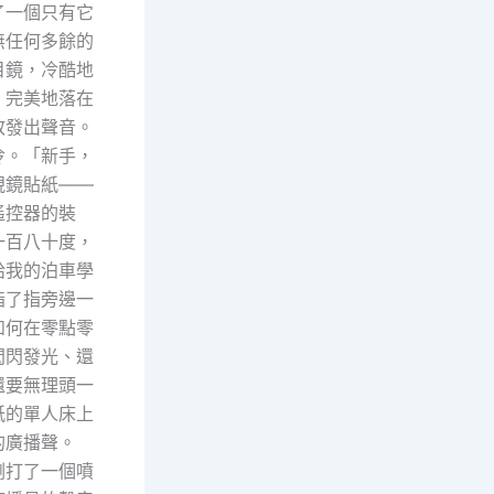
了一個只有它
無任何多餘的
目鏡，冷酷地
，完美地落在
敢發出聲音。
冷。「新手，
視鏡貼紙——
遙控器的裝
一百八十度，
給我的泊車學
指了指旁邊一
如何在零點零
閃閃發光、還
還要無理頭一
紙的單人床上
的廣播聲。
剛打了一個噴