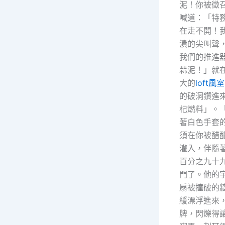
泥！你被徵
喊道：「特
在走不開！我
潰的尖叫聲
我們的推進
蒜泥！」就
大的
loft風
的破洞鑽進
杞燃料」。「
著白色手套
須在你被醋
灌入，伴隨
百分之九十
門了。他的
扇被撞破的
緩漂浮進來
牌，閃爍得