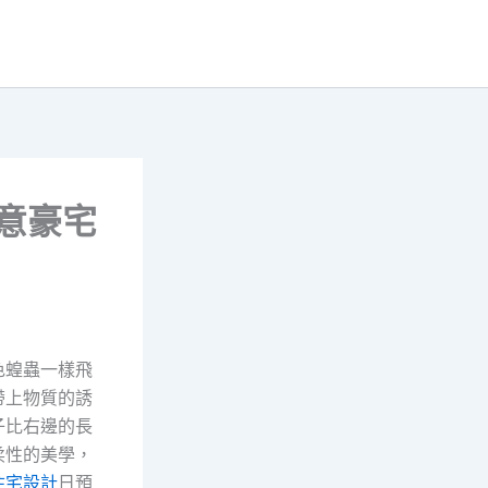
俱意豪宅
色蝗蟲一樣飛
帶上物質的誘
子比右邊的長
柔性的美學，
住宅設計
日預