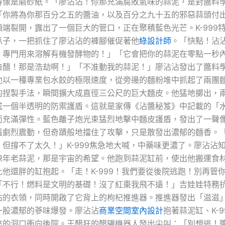
得像是磨砂紙。「廖沾沾！你那充滿腐敗氣味的蒜泥，是對醬料
「你將為你那百分之五的醬油，以及百分之九十五的邪惡蒜頭付
端裂開，露出了一個巨大的管口，正在聚積藍色光芒。K-999
爪子，一把抓住了廖沾沾的褲腳催促著他
綠設計師
。「快點！沾
！專門用來溶解有機發酵物的！」「它會把你的蒜泥在零點一秒
白醋！那是浩劫啊！」「不准動我的蒜泥！」廖沾沾發出了醬料
他以一種專業包水餃的極限速度，從旁邊的麵粉堆中抓起了兩團
的捏製手法，瞬間擴大成直徑三公尺的巨大麵皮。他猛地擲出，
成一個半透明的防禦護盾。這就是家傳《沾醬秘笈》中記載的「
而充滿彈性。藍色離子炮光束猛烈地擊中麵皮護盾，發出了一聲
盾劇烈震動，但奇蹟般地擋住了攻擊，只是散發出濃郁的麵香。
但撐不了太久！」K-999焦急地大喊，中藥味更濃了。廖沾沾
陳年老蒜泥，那是宇宙的希望。他跑到蒜泥缸前，使出他搬運食
他還胖的缸抱起。「走！K-999！我們要從後院逃跑！別再管
「不行！燃料是文明的基礎！沒了紅棗我飛不遠！」吉娃娃特務
沾的衣領，同時開啟了它背上的枸杞推進器。推進器發出「滋滋
一股濃郁的蔘味爆發。廖沾沾
商業空間室內設計
抱著蒜泥缸、K-9
來的洞口衝向後院。王醋狂的醋罐機器人發出尖叫：「別想逃！