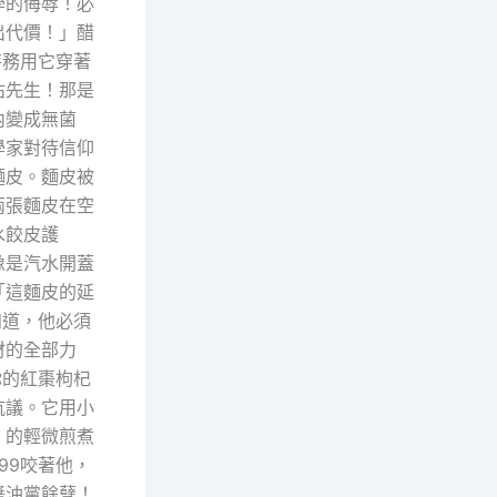
學的侮辱！必
出代價！」醋
特務用它穿著
沾先生！那是
內變成無菌
學家對待信仰
麵皮。麵皮被
兩張麵皮在空
水餃皮護
像是汽水開蓋
「這麵皮的延
知道，他必須
材的全部力
你的紅棗枸杞
抗議。它用小
」的輕微煎煮
99咬著他，
醬油黨餘孽！