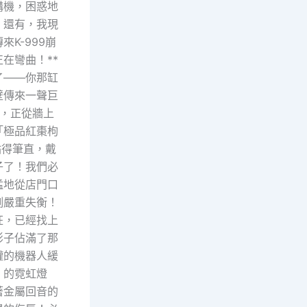
講機，困惑地
！還有，我現
K-999崩
在彎曲！**
了——你那缸
壁傳來一聲巨
，正從牆上
「極品紅棗枸
站得筆直，戴
子了！我們必
猛地從店門口
例嚴重失衡！
狂，已經找上
影子佔滿了那
罐的機器人緩
」的霓虹燈
著金屬回音的