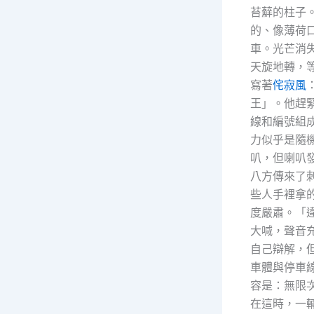
苔蘚的柱子
的、像薄荷
車。光芒消
天旋地轉，
寫著
侘寂風
王」。他趕
線和編號組
力似乎是隨
叭，但喇叭
八方傳來了
些人手裡拿
度嚴肅。「
大喊，聲音
自己辯解，
車體與停車
容是：無限
在這時，一