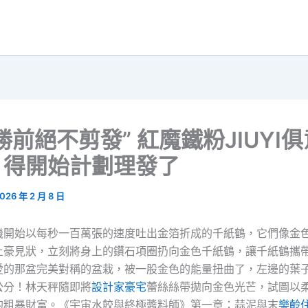
勝前絕不剪發” 紅魔鐵粉JIUYI
：得開始計劃理發了
026 年 2 月 8 日
機開始以每秒一百萬張的速度吐出金箔折成的千紙鶴，它們像金
土豪見狀，立刻將身上的鑽石項圈扔向金色千紙鶴，讓千紙鶴攜
愛的那盆完美對稱的盆栽，被一股金色的能量扭曲了，左邊的葉
公分！林天秤隨即將
設計家豪宅
蕾絲絲帶拋向金色光芒，試圖以
的粗暴財富。《宇宙水餃與終極醬料師》第一章：蒜泥與末
樂齡