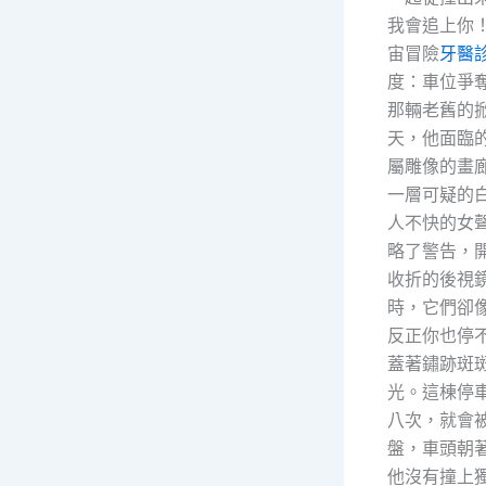
我會追上你
宙冒險
牙醫
度：車位爭
那輛老舊的
天，他面臨
屬雕像的畫
一層可疑的
人不快的女
略了警告，
收折的後視
時，它們卻
反正你也停
蓋著鏽跡斑
光。這棟停
八次，就會
盤，車頭朝
他沒有撞上