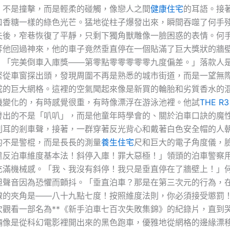
。不是撞擊，而是輕柔的碰觸，像戀人之間
健康住宅
的耳語。接
口香糖一樣的綠色光芒。猛地從柱子爆發出來，瞬間吞噬了何手
失後，窄巷恢復了平靜，只剩下獨角獸雕像一臉困惑的表情。何
等他回過神來，他的車子竟然垂直停在一個貼滿了巨大獎狀的牆
：「完美倒車入庫獎——第零點零零零零零九度偏差。」落款人
緊從車窗探出頭，發現周圍不再是熟悉的城市街道，而是一望無
成的巨大網格。這裡的空氣聞起來像是新買的輪胎和劣質香水的
機變化的，有時感覺很重，有時像漂浮在游泳池裡。他試
THE R
發出的不是「叭叭」，而是他童年時學會的、關於泊車口訣的魔
刺耳的剎車聲，接著，一群穿著反光背心和戴著白色安全帽的人
的不是警棍，而是長長的測量
養生住宅
尺和巨大的電子角度儀，
違反泊車維度基本法！斜停入庫！罪大惡極！」領頭的泊車警察
充滿機械感。「我、我沒有斜停！我只是垂直停在了牆壁上！」
但聲音因為恐懼而顫抖。「垂直泊車？那是在第三次元的行為，
線的夾角是——八十九點七度！按照維度法則，你必須接受懲罰
次觀看一部名為**《新手泊車七百次失敗集錦》的紀錄片，直到
輛像是從科幻電影裡開出來的黑色跑車，優雅地從網格的邊緣漂