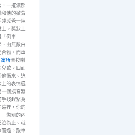
著，一道濃郁
殘和他的掀背
手殘感覺一陣
壁上。獎狀上
是「倒車
際、由無數白
混合物，而重
3 寓所
圖按喇
性兒歌。四面
朝他衝來。這
臉上的表情極
用一個擴音器
何手殘趕緊為
在這裡，你的
！」懲罰的內
哭泣為止。就
移而過。跑車