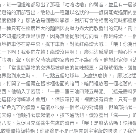
時，每一個燈箱都發出了那種「咕嚕咕嚕」的聲音，並且有一層
從燈箱的頂部冒出，散發出一種難以名狀的——麵粉蒸煮過頭的
過度發酵？」廖沾沾是個醬料學家，對所有食物相關的氣味都極
是一種只有在極度巨大的麵團因為壓力過大而散發出的氣味。街
車不知道該走還是該停，因為無論從哪個方向看，都是綠燈。一
翼地把車停在路中央，搖下車窗，對著紅綠燈大喊：「喂！你為
紅一下啊！我要向左轉！綠燈沒用啊！」廖沾沾感覺到一陣心悸
「咕嚕」聲，與他兒時聽到的家傳預言不謀而合。他想起家傳《
句：「當世間萬物的交通都被麵皮的氣味籠罩，且燈號恒綠、聲
臨界點到來之時。」「七點五個地球年…怎麼這麼快？」廖沾沾
廚，打開了一個藏在舊冰櫃後面的暗門。暗門裡放著一個老舊的
東西。他輸入了密碼：「一醬二醋三油四辣五蒜泥」（這是醬料
他這樣的傳統派才會用）。保險箱打開，裡面沒有黃金，只有一
計
紅色光芒的儀器。這儀器很像一個老式的對講機，但頂部插著
的天線。他顫抖著拿起儀器，按下通話鈕。儀器發出「滋——」
高八度、急促且充滿養生焦慮的聲音。「喂！是廖沾沾嗎！快接聽！
宙水餃聯盟特級特務！你那邊是不是已經聞到宇宙級的酸味了？我