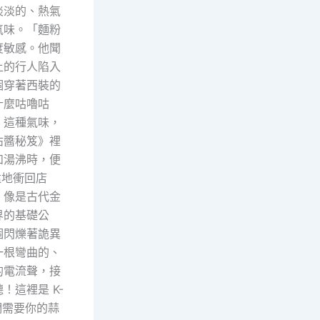
淡淡的、熱氣
氣味。「麵粉
度敏感。他聞
上的行人陷入
個穿著西裝的
什麼咕嚕咕
。這種氣味，
沾醬秘笈》裡
如湯沸時，便
猛地衝回店
、像是古代金
界的基礎公
個閃爍著詭異
一根彎曲的、
的電流聲，接
這裡是 K-
們需要你的蒜