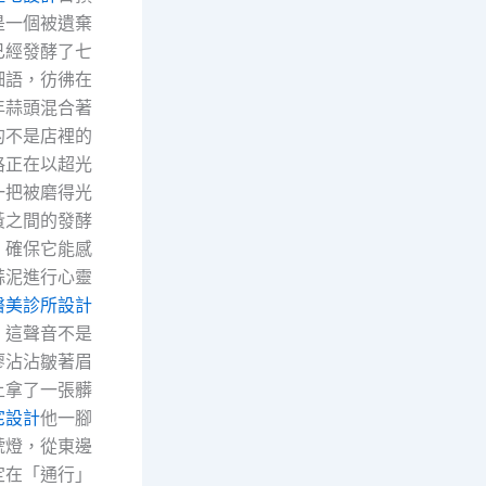
是一個被遺棄
已經發酵了七
細語，彷彿在
年蒜頭混合著
的不是店裡的
格正在以超光
一把被磨得光
黃之間的發酵
，確保它能感
蒜泥進行心靈
醫美診所設計
。這聲音不是
廖沾沾皺著眉
上拿了一張髒
宅設計
他一腳
號燈，從東邊
定在「通行」