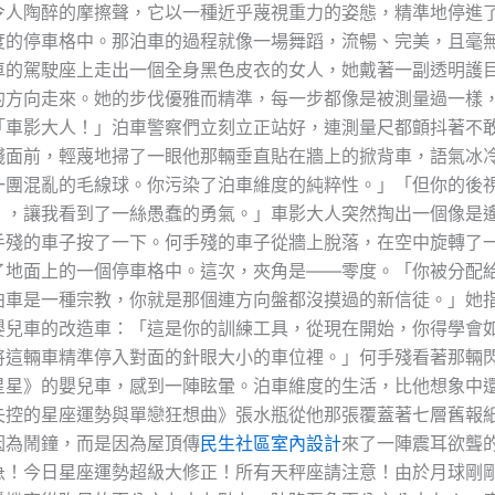
令人陶醉的摩擦聲，它以一種近乎蔑視重力的姿態，精準地停進
度的停車格中。那泊車的過程就像一場舞蹈，流暢、完美，且毫
跑車的駕駛座上走出一個全身黑色皮衣的女人，她戴著一副透明護
的方向走來。她的步伐優雅而精準，每一步都像是被測量過一樣
「車影大人！」泊車警察們立刻立正站好，連測量尺都顫抖著不
殘面前，輕蔑地掃了一眼他那輛垂直貼在牆上的掀背車，語氣冰
一團混亂的毛線球。你污染了泊車維度的純粹性。」「但你的後
』，讓我看到了一絲愚蠢的勇氣。」車影大人突然掏出一個像是
手殘的車子按了一下。何手殘的車子從牆上脫落，在空中旋轉了
了地面上的一個停車格中。這次，夾角是——零度。「你被分配
泊車是一種宗教，你就是那個連方向盤都沒摸過的新信徒。」她
嬰兒車的改造車：「這是你的訓練工具，從現在開始，你得學會
將這輛車精準停入對面的針眼大小的車位裡。」何手殘看著那輛
星星》的嬰兒車，感到一陣眩暈。泊車維度的生活，比他想象中
失控的星座運勢與單戀狂想曲》張水瓶從他那張覆蓋著七層舊報
因為鬧鐘，而是因為屋頂傳
民生社區室內設計
來了一陣震耳欲聾
急！今日星座運勢超級大修正！所有天秤座請注意！由於月球剛