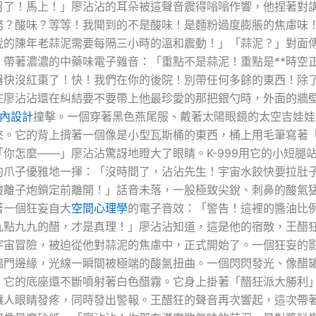
召了！馬上！」廖沾沾的耳朵被這聲音震得嗡嗡作響，他捏著對
務？酸味？等等！我聞到的不是酸味！是麵粉過度膨脹的焦慮味
的陳年老蒜泥需要每隔三小時的溫和震動！」「蒜泥？」對面傳來
，帶著濃濃的中藥味電子雜音：「重點不是蒜泥！重點是**時空正
器快沒紅棗了！快！我們在你的後院！別帶任何多餘的東西！除
在廖沾沾還在糾結要不要帶上他最珍愛的那把銀勺時，外面的牆
室內設計
撞擊。一個穿著黑色燕尾服、戴著太陽眼鏡的太空吉娃娃
來。它的背上揹著一個像是小型瓦斯桶的東西，桶上用毛筆寫著
你怎麼——」廖沾沾驚訝地瞪大了眼睛。K-999用它的小短腿
的爪子優雅地一揮：「沒時間了，沾沾先生！宇宙水餃快要拉肚
酸離子炮鎖定前離開！」話音未落，一股極致尖銳、刺鼻的酸氣
著一個狂妄自大
空間心理學
的電子音效：「警告！這裡的醬油比
九點九九的醋，才是真理！」廖沾沾知道，這是他的宿敵，王醋
宇宙冒險，被迫從他對蒜泥的焦慮中，正式開始了。一個狂妄的
牆門邊緣，光線一瞬間被極端的酸氣扭曲。一個閃閃發光、像醋
，它的底座還不斷噴射著白色醋霧。它身上掛著「醋狂派大勝利
讓人眼睛發疼，同時發出警報。王醋狂的聲音再次響起，這次帶