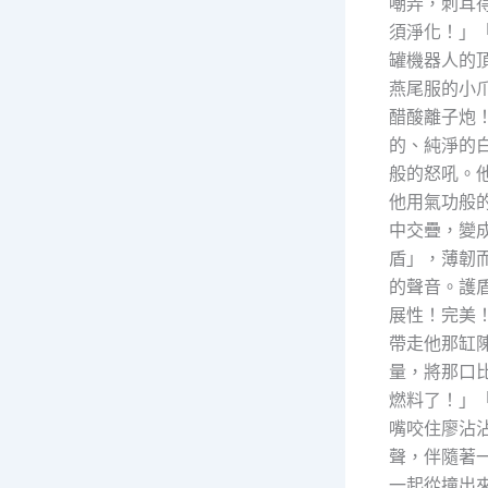
嘲弄，刺耳
須淨化！」
罐機器人的頂
燕尾服的小
醋酸離子炮
的、純淨的
般的怒吼。
他用氣功般
中交疊，變
盾」，薄韌
的聲音。護
展性！完美！
帶走他那缸
量，將那口比
燃料了！」
嘴咬住廖沾
聲，伴隨著
一起從撞出