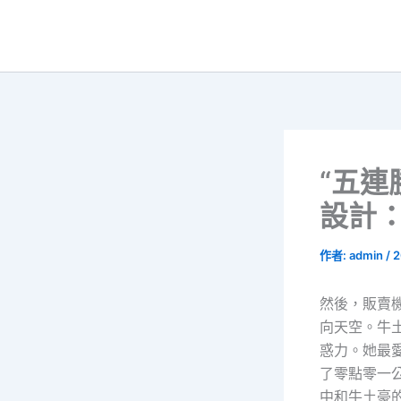
跳
至
主
要
內
容
“五連
設計
作者:
admin
/
2
然後，販賣
向天空。牛
惑力。她最
了零點零一
中和牛土豪