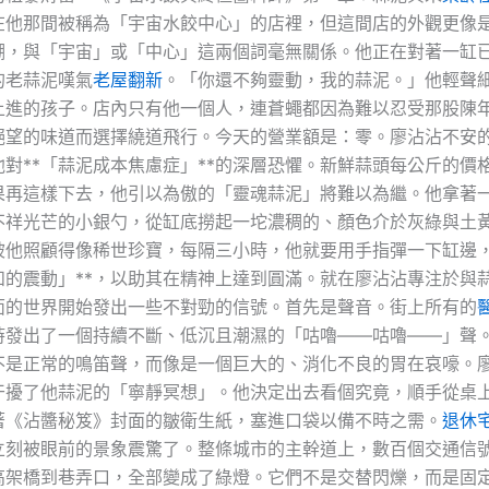
在他那間被稱為「宇宙水餃中心」的店裡，但這間店的外觀更像
棚，與「宇宙」或「中心」這兩個詞毫無關係。他正在對著一缸
的老蒜泥嘆氣
老屋翻新
。「你還不夠靈動，我的蒜泥。」他輕聲
上進的孩子。店內只有他一個人，連蒼蠅都因為難以忍受那股陳
絕望的味道而選擇繞道飛行。今天的營業額是：零。廖沾沾不安
他對**「蒜泥成本焦慮症」**的深層恐懼。新鮮蒜頭每公斤的價
果再這樣下去，他引以為傲的「靈魂蒜泥」將難以為繼。他拿著
不祥光芒的小銀勺，從缸底撈起一坨濃稠的、顏色介於灰綠與土
被他照顧得像稀世珍寶，每隔三小時，他就要用手指彈一下缸邊
溫和的震動」**，以助其在精神上達到圓滿。就在廖沾沾專注於與
面的世界開始發出一些不對勁的信號。首先是聲音。街上所有的
時發出了一個持續不斷、低沉且潮濕的「咕嚕——咕嚕——」聲
不是正常的鳴笛聲，而像是一個巨大的、消化不良的胃在哀嚎。
干擾了他蒜泥的「寧靜冥想」。他決定出去看個究竟，順手從桌
著《沾醬秘笈》封面的皺衛生紙，塞進口袋以備不時之需。
退休
立刻被眼前的景象震驚了。整條城市的主幹道上，數百個交通信
高架橋到巷弄口，全部變成了綠燈。它們不是交替閃爍，而是固