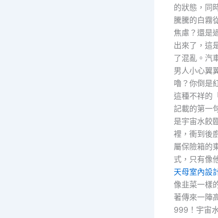
的狀態，同
騰騰的白霧
焦慮？還是
出來了，這
了混亂。汽
男人小心翼
嚕？你倒是
這種不祥的
記載的第一
是宇宙水餃
裡，衝到後
屬保險箱的
式，只有像
天母室內設
像韭菜一樣
著傳來一陣
999！宇