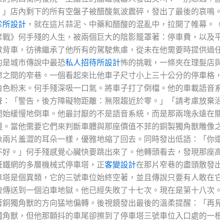
！」店內剩下的所有空盤子被醋酸氣波震碎，發出了最後的哀鳴
診所設計
，就在這片蒜泥、中藥和醋酸的混亂中，拉開了帷幕。
奪戰》何手殘的人生，被兩個巨大的陰影籠罩著：停車費，以及
掀背車，彷彿繼承了他所有的駕駛焦慮，從未在他需要時提供過
的是城市傳說中最恐
私人招待所設計
怖的挑戰，一條夾在理髮店
廊之間的窄巷。一個看起來比他車子尺寸小上三十公分的停車格
白色粉末。何手殘深吸一口氣。將車子打了倒檔。他的車載語音
聲：「警告，後方障礙物距離：無限趨近於零。」「請考慮放棄
開始緩慢地倒車。他最討厭的不是語音系統，而是那兩塊永遠在
鏡。當他需要它們來判斷車體與那座價值不菲的銅製獨角獸雕像
像兩片羞澀的耳朵一樣，優雅地縮了回去。同時發出低語：「你
不好。」何手殘感覺心臟快要跳出來了。他轉頭看去，發現那座
斑鐵網的多層機械式停車塔，正
客變設計
在那片窄巷的盡頭散發
車塔是個異類，它的三號車位始終空著，並且傳說只要有人敢在
被傳送到一個泊車地獄。他已經失敗了十七次。現在是第十八次
著銅獨角獸的方向猛地偏轉。後視鏡發出最後的溫柔提醒：「再
獨角獸，但他那顫抖的車尾卻擦到了停車塔三號車位入口處的一