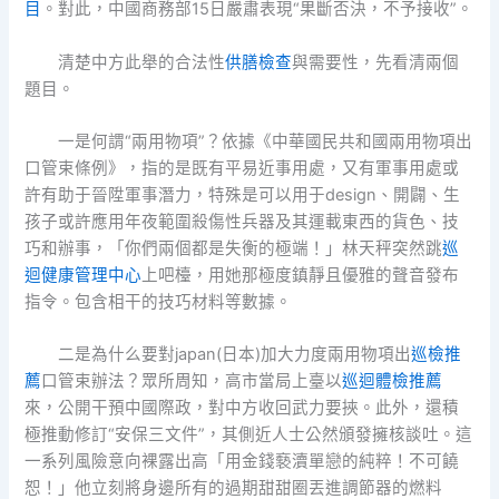
目
。對此，中國商務部15日嚴肅表現“果斷否決，不予接收”。
清楚中方此舉的合法性
供膳檢查
與需要性，先看清兩個
題目。
一是何謂“兩用物項”？依據《中華國民共和國兩用物項出
口管束條例》，指的是既有平易近事用處，又有軍事用處或
許有助于晉陞軍事潛力，特殊是可以用于design、開闢、生
孩子或許應用年夜範圍殺傷性兵器及其運載東西的貨色、技
巧和辦事，「你們兩個都是失衡的極端！」林天秤突然跳
巡
迴健康管理中心
上吧檯，用她那極度鎮靜且優雅的聲音發布
指令。包含相干的技巧材料等數據。
二是為什么要對japan(日本)加大力度兩用物項出
巡檢推
薦
口管束辦法？眾所周知，高市當局上臺以
巡迴體檢推薦
來，公開干預中國際政，對中方收回武力要挾。此外，還積
極推動修訂“安保三文件”，其側近人士公然頒發擁核談吐。這
一系列風險意向裸露出高「用金錢褻瀆單戀的純粹！不可饒
恕！」他立刻將身邊所有的過期甜甜圈丟進調節器的燃料