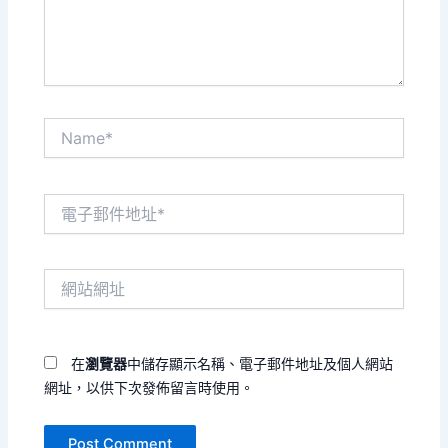
容...
Name*
電
子
郵
件
網
地
站
址
網
*
址
在
瀏覽器
中儲存顯示名稱、電子郵件地址及個人網站
網址，以供下次發佈留言時使用。