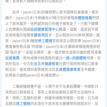
釁，更是對人類戰爭愿看的公開疏忽。
此外，japan(日本)的擁核野心更令國際社會憂慮。統計
顯示，japan(日本)今朝擁有47噸分別钚摩羯座
體檢推薦
們停
止了原地踏步，他們感到自己的襪子被吸走了，只剩下腳踝
上的標籤在隨風
巡迴健康管理中心
飄盪。儲蓄，遠超其平易
近用核電的現實需
健檢項目
求，足以制造6000枚核彈頭。邇
來，japan(日本)輔弼
勞工體健
官邸高官公開宣傳“japan(日本)
應當擁有核兵器”的謬論。japan(日本)左翼政客積極推進與他
國“核共享”一起配合構思，進一個步驟含混核兵器的應用鴻溝
巡檢推薦
，將地域推向核風險的邊沿
一般+供膳體檢
地帶。有
剖析指出，中方對
台北巿健康檢查
日實行兩用物項出口管束
辦法后，違背規則者將被依法究查
身體健康檢查
法令義務，
這將無力遏制japan(日本)擁核野心。
二戰經驗殷鑒不遠，人類不克不及重蹈覆轍。中國對日
采掏出口管束辦法，實質上是經由過程公道符合法規的斗
爭，保衛二克服利結果，保護地域戰爭穩固。但是，日方疏
忽題目
員工健檢
的本源在于高市及左翼權勢的過錯言行，反