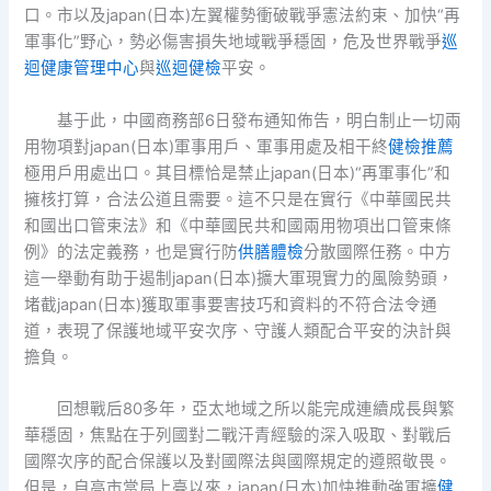
口。市以及japan(日本)左翼權勢衝破戰爭憲法約束、加快“再
軍事化”野心，勢必傷害損失地域戰爭穩固，危及世界戰爭
巡
迴健康管理中心
與
巡迴健檢
平安。
基于此，中國商務部6日發布通知佈告，明白制止一切兩
用物項對japan(日本)軍事用戶、軍事用處及相干終
健檢推薦
極用戶用處出口。其目標恰是禁止japan(日本)“再軍事化”和
擁核打算，合法公道且需要。這不只是在實行《中華國民共
和國出口管束法》和《中華國民共和國兩用物項出口管束條
例》的法定義務，也是實行防
供膳體檢
分散國際任務。中方
這一舉動有助于遏制japan(日本)擴大軍現實力的風險勢頭，
堵截japan(日本)獲取軍事要害技巧和資料的不符合法令通
道，表現了保護地域平安次序、守護人類配合平安的決計與
擔負。
回想戰后80多年，亞太地域之所以能完成連續成長與繁
華穩固，焦點在于列國對二戰汗青經驗的深入吸取、對戰后
國際次序的配合保護以及對國際法與國際規定的遵照敬畏。
但是，自高市當局上臺以來，japan(日本)加快推動強軍擴
健