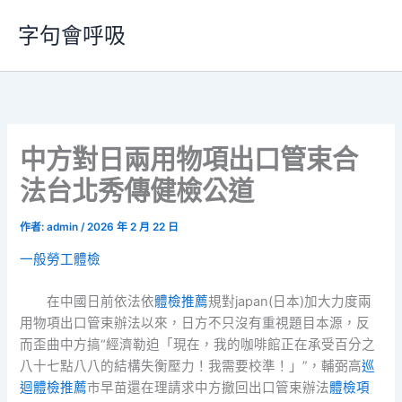
跳
字句會呼吸
至
主
要
內
容
中方對日兩用物項出口管束合
法台北秀傳健檢公道
作者:
admin
/
2026 年 2 月 22 日
一般勞工體檢
在中國日前依法依
體檢推薦
規對japan(日本)加大力度兩
用物項出口管束辦法以來，日方不只沒有重視題目本源，反
而歪曲中方搞“經濟勒迫「現在，我的咖啡館正在承受百分之
八十七點八八的結構失衡壓力！我需要校準！」”，輔弼高
巡
迴體檢推薦
市早苗還在理請求中方撤回出口管束辦法
體檢項