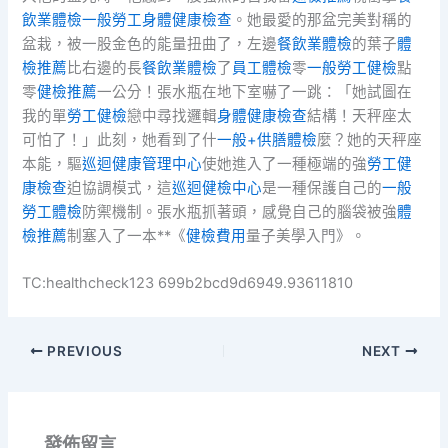
飲業體檢
一般勞工身體健康檢查
。她最愛的那盆完美對稱的
盆栽，被一股金色的能量扭曲了，左邊
餐飲業體檢
的葉子
體
檢推薦
比右邊的長
餐飲業體檢
了
員工體檢
零
一般勞工健檢
點
零
健檢推薦
一公分！張水瓶在地下室嚇了一跳：「她試圖在
我的單
勞工健檢
戀中尋找邏輯
身體健康檢查
結構！天秤座太
可怕了！」此刻，她看到了什
一般+供膳體檢
麼？她的天秤座
本能，驅
巡迴健康管理中心
使她進入了一種極端的強
勞工健
康檢查
迫協調模式，這
巡迴健檢中心
是一種保護自己的
一般
勞工體檢
防禦機制。張水瓶抓著頭，感覺自己的腦袋被強
體
檢推薦
制塞入了一本**《
健檢費用
量子美學入門》。
TC:healthcheck123 699b2bcd9d6949.93611810
PREVIOUS
NEXT
發佈留言