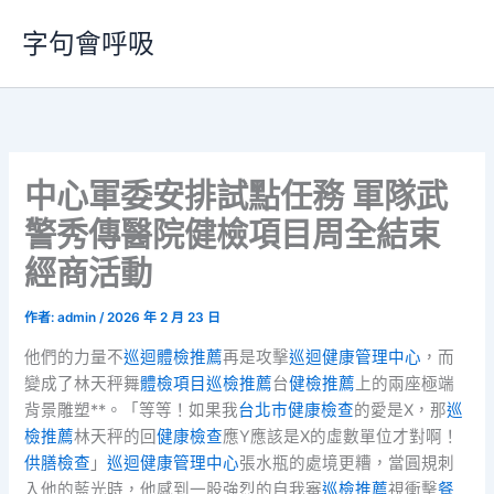
跳
字句會呼吸
至
主
要
內
容
中心軍委安排試點任務 軍隊武
警秀傳醫院健檢項目周全結束
經商活動
作者:
admin
/
2026 年 2 月 23 日
他們的力量不
巡迴體檢推薦
再是攻擊
巡迴健康管理中心
，而
變成了林天秤舞
體檢項目
巡檢推薦
台
健檢推薦
上的兩座極端
背景雕塑**。「等等！如果我
台北巿健康檢查
的愛是X，那
巡
檢推薦
林天秤的回
健康檢查
應Y應該是X的虛數單位才對啊！
供膳檢查
」
巡迴健康管理中心
張水瓶的處境更糟，當圓規刺
入他的藍光時，他感到一股強烈的自我審
巡檢推薦
視衝擊
餐