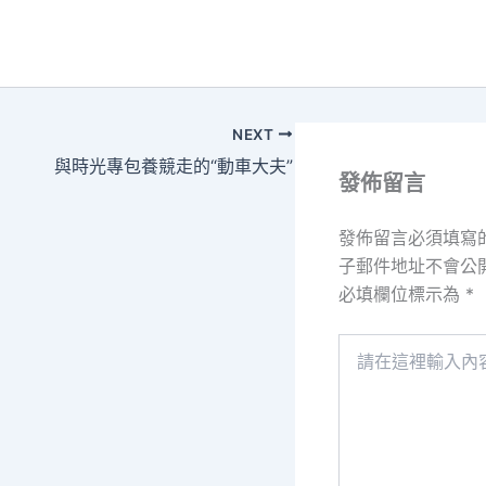
NEXT
與時光專包養競走的“動車大夫”
發佈留言
發佈留言必須填寫
子郵件地址不會公
必填欄位標示為
*
請
在
這
裡
輸
入
內