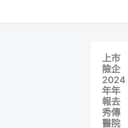
跳
至
主
要
內
容
上市
險企
2024
年年
報去
秀傳
醫院