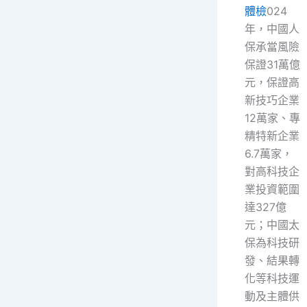
體檢
024
年，中國人
保承當風險
保證31萬億
元，保證高
新技巧企業
12萬家、專
精特新企業
6.7萬家，
對高科技企
業投資範圍
達327億
元；中國太
保為科技研
發、結果轉
化等科技運
動及主體供