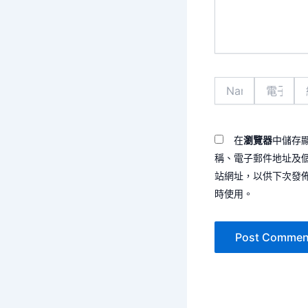
容...
Name*
電
網
子
站
郵
網
件
址
地
在
瀏覽器
中儲存
址
稱、電子郵件地址及
*
站網址，以供下次發
時使用。