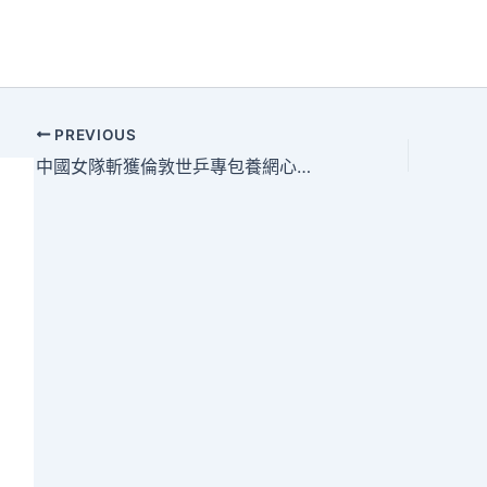
PREVIOUS
中國女隊斬獲倫敦世乒專包養網心得賽女團冠軍 完成七連冠