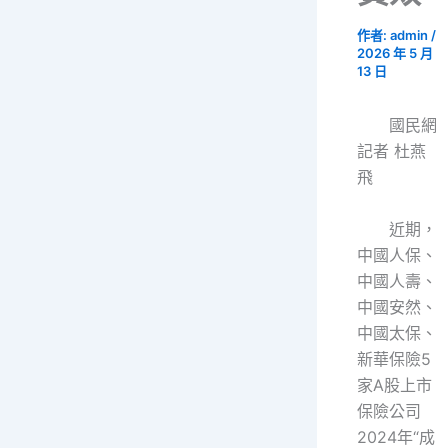
作者:
admin
/
2026 年 5 月
13 日
國民網
記者 杜燕
飛
近期，
中國人保、
中國人壽、
中國安然、
中國太保、
新華保險5
家A股上市
保險公司
2024年“成