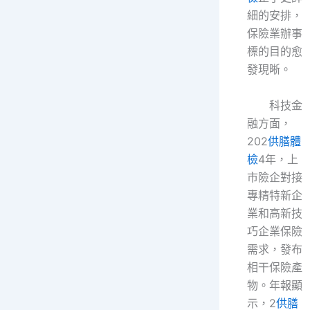
細的安排，
保險業辦事
標的目的愈
發現晰。
科技金
融方面，
202
供膳體
檢
4年，上
市險企對接
專精特新企
業和高新技
巧企業保險
需求，發布
相干保險產
物。年報顯
示，2
供膳