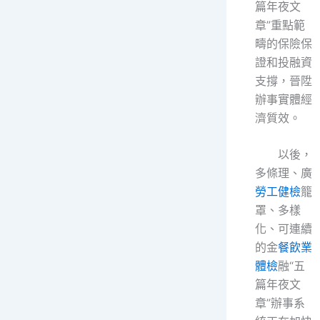
篇年夜文
章”重點範
疇的保險保
證和投融資
支撐，晉陞
辦事實體經
濟質效。
以後，
多條理、廣
勞工健檢
籠
罩、多樣
化、可連續
的金
餐飲業
體檢
融“五
篇年夜文
章”辦事系