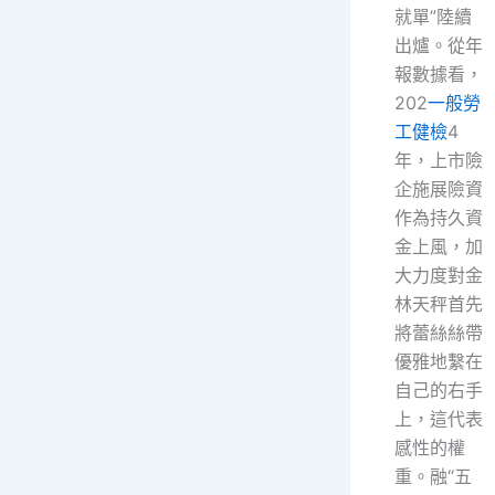
就單”陸續
出爐。從年
報數據看，
202
一般勞
工健檢
4
年，上市險
企施展險資
作為持久資
金上風，加
大力度對金
林天秤首先
將蕾絲絲帶
優雅地繫在
自己的右手
上，這代表
感性的權
重。融“五