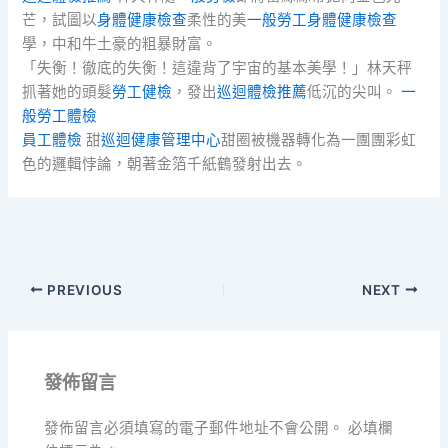
芒，試圖以
身體健康檢查
柔性的美
一般勞工身體健康檢查
學，中和牛土豪的粗暴財富。
「失衡！徹底的失衡！這違背了宇宙的基本美學！」林天秤
抓著她的頭髮
勞工健檢
，發出
巡迴體檢推薦
低沉的尖叫。
一
般勞工體檢
員工體檢
甜
巡迴健康管理中心
甜圈被機器轉化為一團團彩虹
色的邏輯悖論，朝著金箔千紙鶴發射出去。
PREVIOUS
NEXT
發佈留言
發佈留言必須填寫的電子郵件地址不會公開。
必填欄