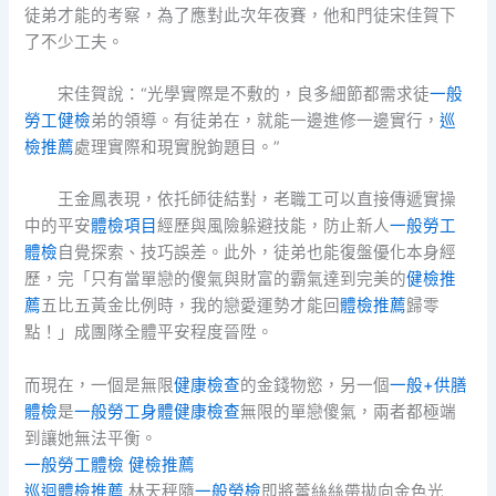
徒弟才能的考察，為了應對此次年夜賽，他和門徒宋佳賀下
了不少工夫。
宋佳賀說：“光學實際是不敷的，良多細節都需求徒
一般
勞工健檢
弟的領導。有徒弟在，就能一邊進修一邊實行，
巡
檢推薦
處理實際和現實脫鉤題目。”
王金鳳表現，依托師徒結對，老職工可以直接傳遞實操
中的平安
體檢項目
經歷與風險躲避技能，防止新人
一般勞工
體檢
自覺探索、技巧誤差。此外，徒弟也能復盤優化本身經
歷，完「只有當單戀的傻氣與財富的霸氣達到完美的
健檢推
薦
五比五黃金比例時，我的戀愛運勢才能回
體檢推薦
歸零
點！」成團隊全體平安程度晉陞。
而現在，一個是無限
健康檢查
的金錢物慾，另一個
一般+供膳
體檢
是
一般勞工身體健康檢查
無限的單戀傻氣，兩者都極端
到讓她無法平衡。
一般勞工體檢
健檢推薦
巡迴體檢推薦
林天秤隨
一般勞檢
即將蕾絲絲帶拋向金色光