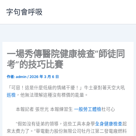
跳
字句會呼吸
至
主
要
內
容
一場秀傳醫院健康檢查“師徒同
考”的技巧比賽
作者:
admin
/
2026 年 3 月 6 日
「可惡！這是什麼低級的情緒干擾！」牛土豪對著天空大吼
巡檢
，他無法理解這種沒有標價的能量。
本報記者 張世光 本報練習生
一般勞工體檢
杜可心
“假如沒有徒弟的領導，這些工具本身學
全身健康檢查
起
來太費力了。”華電動力股份無限公司牡丹江第二發電廠燃料