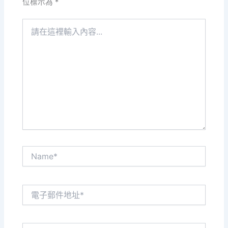
位標示為
*
請
在
這
裡
輸
入
內
容...
Name*
電
子
郵
件
網