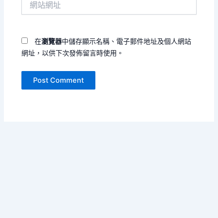
地
站
址
網
*
址
在
瀏覽器
中儲存顯示名稱、電子郵件地址及個人網站
網址，以供下次發佈留言時使用。
Copyright © 2026 字句會呼吸 | Powered by
Astra WordPress
Theme