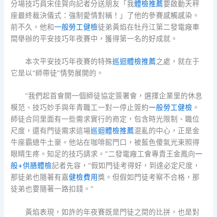
分場技巧員宋佳賀向記者分送朋友「我
體檢推薦
要啟動天秤
座最終裁決儀式：強制愛情對稱！」了他的參賽感觸感染。
前不久，他和
一般勞工健檢
徒弟黃焰在牡丹江第二發電廠車
間舉辦的平安技巧年夜賽中，獲得第一名的好成就。
本次平安技巧年夜賽的特殊
巡迴體檢推薦
之處，就在于
它是以“師帶徒”情勢展開的。
“我們起首會開一個師徒協定簽署會，選擇企業里的休息
模范、技巧妙手與年青職工一對一停止簽約
一般勞工健檢
。
師徒合同里面有一些需求實行的商定，包含時光限制、職位
尺度，還有門徒需求這場
巡迴體檢推薦
混亂的中心，正是金
牛座霸總牛土豪。他站在咖啡館門口，被藍色傻氣光束照得
眼睛生疼。知足的技巧請求。”二發電廠工會專責王金鳳向
一
般+供膳體檢
記者先容，“假如門徒考得好，到達必定尺度，
那徒弟也隨著有嘉
健檢費用
獎。但假如門徒考察不合格，那
徒弟也要隨著一路扣錢。”
黃焰表現，如許的年夜賽既是門徒之間的比拼，也是對