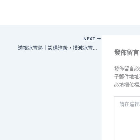
NEXT
透視冰雪熱｜設備進級，撲滅冰雪花費新引專包養價格擎
發佈留言
發佈留言必
子郵件地址
必填欄位
請
在
這
裡
輸
入
內