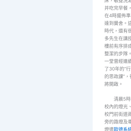
床，敏捷洗
并吃完早餐
在4時擺佈準
達到黌舍。
時代，還有
多先生在講
樓前有序排
整潔的步隊
一堂曾經連
了30年的“
的思政課”，
將開啟。
清晨5
校內的燈光
校門前街道
旁的路燈及
燈遣
歐德系