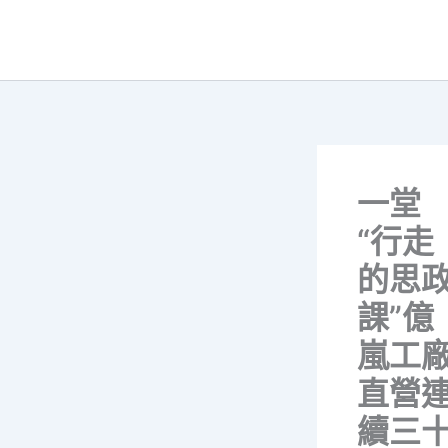
跳
至
主
要
內
容
一堂
“行走
的思
課”億
嵐工
直營
續三