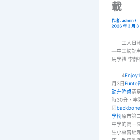
載
作者:
admin
/
2026 年 3 月 3
工人日
—中工網記
馬學禮 李靜
4
Enjoy
月3日
Funte
動升降桌
清
時30分，寧
固
backbon
學椅
原市第
中學的高一
生小臺曾經