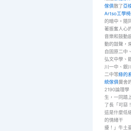
傢俱
散了
亞
Artso工學椅
的暗中。隨
著振奮人心
音樂和鼓動
動的鼓聲，
自固原二中
弘文中學、
川一中、銀
二中等
綠的
統傢俱
黌舍
2190論理學
生，一同踏
了長「可惡
這是什麼低
的情緒干
擾！」牛土