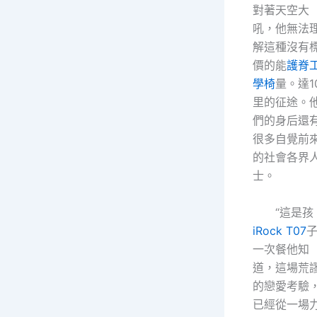
對著天空大
吼，他無法
解這種沒有
價的能
護脊
學椅
量。達1
里的征途。
們的身后還
很多自覺前
的社會各界
士。
“這是孩
iRock T07
一次餐他知
道，這場荒
的戀愛考驗
已經從一場