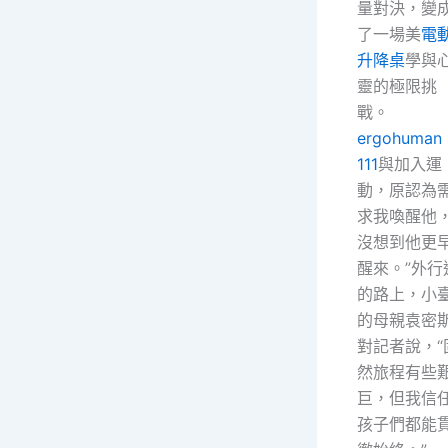
量對決，變
了一場美
電
升降桌
學與
靈的極限挑
戰。
ergohuman
111
與加入運
動，原認為
求我喚醒他
沒想到他更
醒來。”外行
的路上，小
的母親袁密
對記者說，“
然旅程有些
巨，但我信
孩子們都能