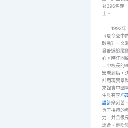
著396名義
士。
1993年
《夏令營中
較勁》一文
發普遍追蹤
心。時任固
二中校長的
宏看到后，
計用現實舉
來證實中國
生具有享
巧
設計
樂刻苦
勇于拼搏的
力，并且很
連合。他盼