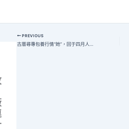
PREVIOUS
古厝尋專包養行情“她”，回于四月人世
政
廠
連
十