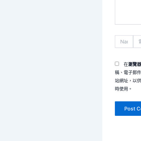
容...
Name*
電
子
郵
件
地
在
瀏覽
址
稱、電子郵
*
站網址，以
時使用。