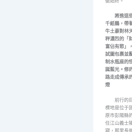
徹始終。”
將進這
千紙鶴，帶
牛土豪對林
秤濃烈的「
富佔有慾」
試圖包裹並
制水瓶座的
誕藍光。修
路走成傳承
燈
前行的
標地是位于
原市彭陽縣
任江山義士
寢，那里長