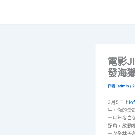
跳
至
主
要
內
容
電影J
發海
作者:
admin
/
2
3月5日上
l
生，你的愛
十月年夜白
配角，啟動
一次全林天