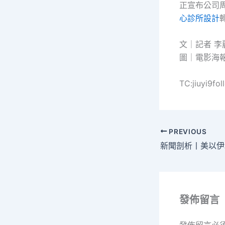
正宣布公司周
心診所設計
文｜記者 李
圖｜電影海
TC:jiuyi9f
PREVIOUS
發佈留言