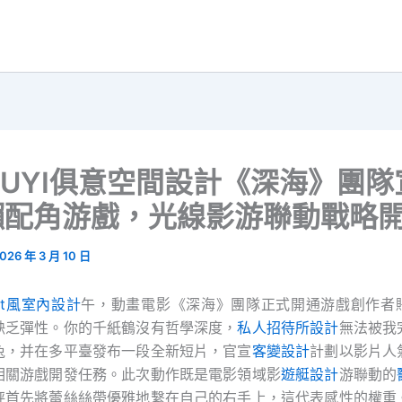
IUYI俱意空間設計《深海》團
獺配角游戲，光線影游聯動戰略
026 年 3 月 10 日
oft風室內設計
午，動畫電影《深海》團隊正式開通游戲創作者
缺乏彈性。你的千紙鶴沒有哲學深度，
私人招待所設計
無法被我
兔，并在多平臺發布一段全新短片，官宣
客變設計
計劃以影片人
相關游戲開發任務。此次動作既是電影領域影
遊艇設計
游聯動的
秤首先將蕾絲絲帶優雅地繫在自己的右手上，這代表感性的權重