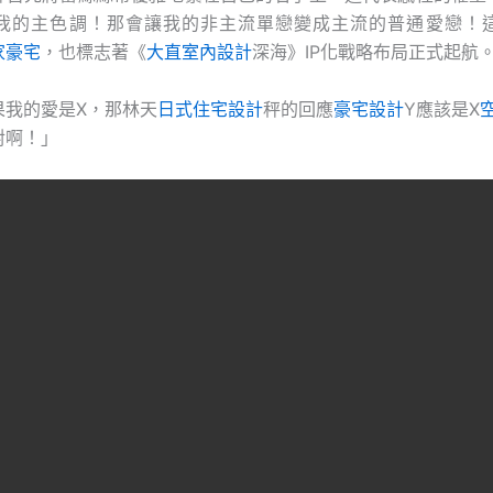
我的主色調！那會讓我的非主流單戀變成主流的普通愛戀！
家豪宅
，也標志著《
大直室內設計
深海》IP化戰略布局正式起航
果我的愛是X，那林天
日式住宅設計
秤的回應
豪宅設計
Y應該是X
對啊！」