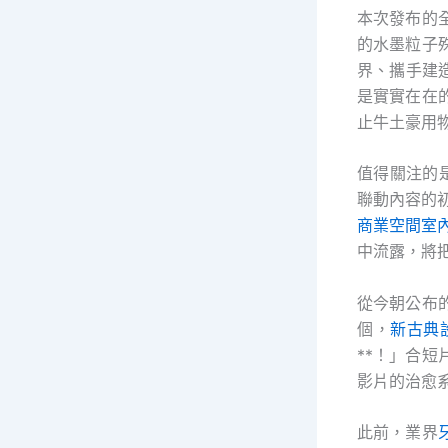
本次發布的
的水墨粒子
界、攜手建
是實實在在
止牛土豪用
值得關注的
聯動內容的
商業空間室
中流露，將把
從今朝公布
個，
新古典
**！」合短
影片的治愈
此前，業界