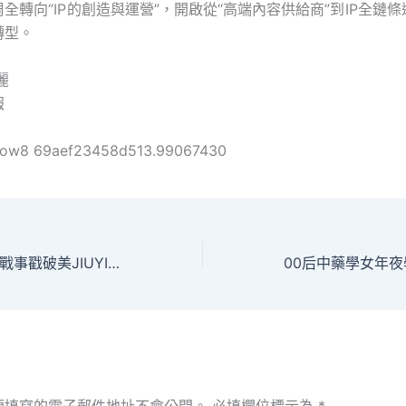
全轉向“IP的創造與運營”，開啟從“高端內容供給商”到IP全鏈
轉型。
麗
報
ollow8 69aef23458d513.99067430
新聞剖析丨美以伊戰事戳破美JIUYI俱意住宅設計債“避險光環”