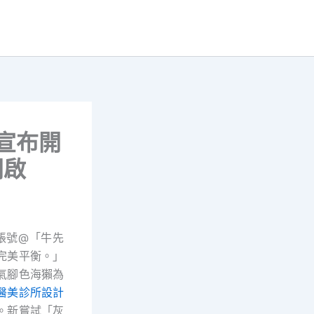
隊宣布開
開啟
賬號@「牛先
完美平衡。」
氣腳色海獺為
醫美診所設計
。新嘗試「灰