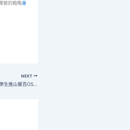
條運營的戰略
身
NEXT
00后中藥學女年夜學生進山嘗百OSDER奧斯德汽車材料草走紅：切勿模擬