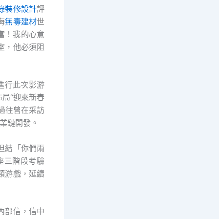
綠裝修設計
評
海
無毒建材
世
富！我的心意
室，他必須阻
進行此次影游
布局“迎來新春
過往曾在采訪
產業鏈開發。
但結「你們兩
座三階段考驗
類游戲，延續
內部信，信中