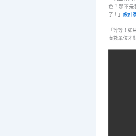
色？那不是
了！」
設計
「等等！如
虛數單位才