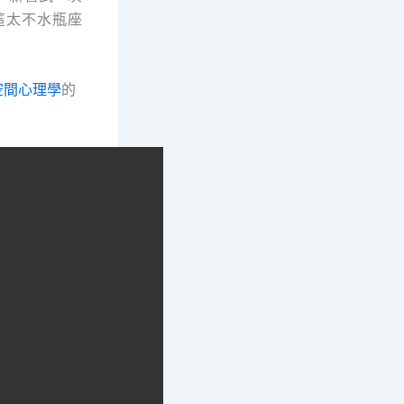
這太不水瓶座
。
空間心理學
的