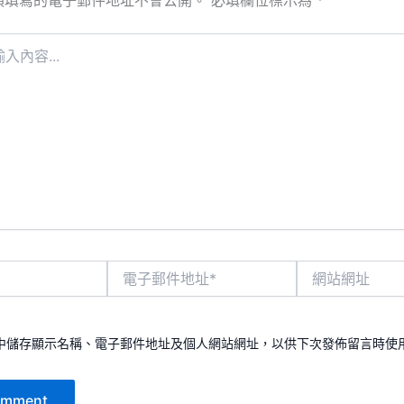
須填寫的電子郵件地址不會公開。
必填欄位標示為
*
電
網
子
站
郵
網
件
址
地
中儲存顯示名稱、電子郵件地址及個人網站網址，以供下次發佈留言時使
址
*