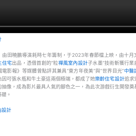
計
》由田曉鵬導演耗時七年籌制，于2023年春節檔上映，由十月
生住宅
出品，憑借首創的“粒
禪風室內設計
子水墨”技術斬獲行業
電影報》等媒體曾點評其兼具“東方年夜美”與“世界目光”
中醫
色因可張水瓶和牛土豪這兩個極端，都成了她
樂齡住宅設計
追求
的抽像，成為影片最具人氣的腳色之一，為此次游戲衍生開發奠
基礎。
內設計