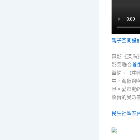
親子空間設
電影《深海
影業聯合
養
華網、《中國
中，海獺腳
具。愛靈動
堅實的受眾
民生社區室