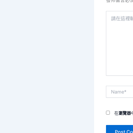
發佈留言必
請
在
這
裡
輸
入
內
容...
Name*
在
瀏覽器