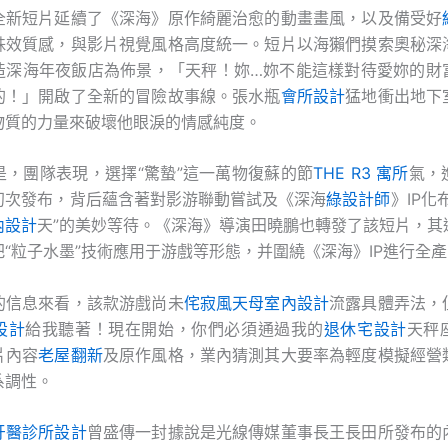
全新短片延續了《深海》原作綺麗治愈的動畫畫風，以及備受好
殊效質感，與影片視覺風格高度統一。短片以海獺們摸索奧秘深
造深海年夜飯店為佈景，「天秤！妳…妳不能這樣對待愛妳的財
的！」開啟了全新的冒險故事線。張水瓶
會所設計
猛地衝出地下
物質的力量來破壞他眼淚的情感純度。
是，團隊表現，選擇“驚蟄”這一萬物復蘇的節
THE R3 寓所
氣，
初次發布，背后蘊含著對影游聯動嘗試及《深海
綠設計師
》IP化
內設計
天”的美妙等待。《深海》導演田曉鵬也轉發了該短片，其
“粒子水墨”技術應用于游戲等形態，并圍繞《深海》IP進行全
的信息來看，該款游戲尚未
侘寂風
天母室內設計
流露具體弄法，
設計
給我聽著！現在開始，你們必須通過我的
退休宅設計
天秤
片內容
老屋翻新
及原作風格，業內猜測其大要率為輕度模擬經營
系調性。
牙醫診所設計
曾盛傳一封據說是光線傳媒董事長王長田所發布的