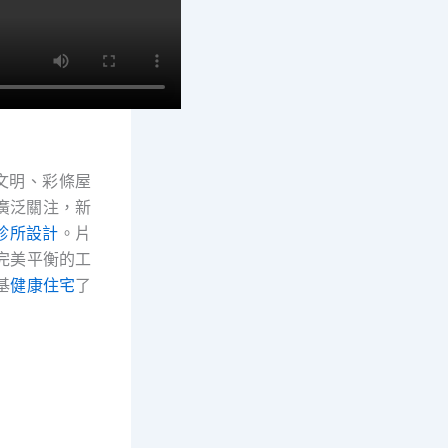
文明、彩條屋
廣泛關注，新
診所設計
。片
完美平衡的工
基
健康住宅
了