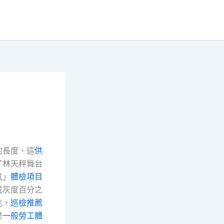
的長度，這
供
了林天秤舞台
氣」
體檢項目
成灰度百分之
能，
巡檢推薦
是
一般勞工體