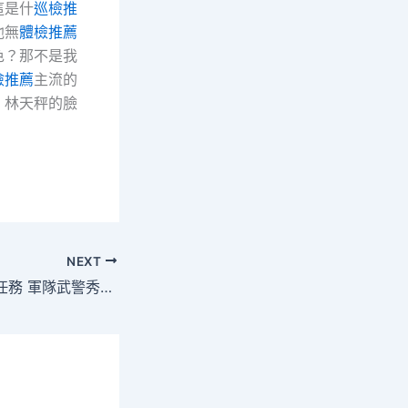
這是什
巡檢推
他無
體檢推薦
色？那不是我
檢推薦
主流的
」林天秤的臉
NEXT
中心軍委安排試點任務 軍隊武警秀傳醫院健檢項目周全結束經商活動