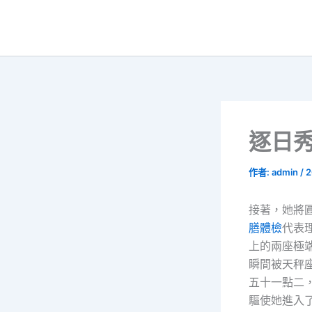
跳
至
主
要
內
容
逐日
作者:
admin
/
2
接著，她將
膳體檢
代表
上的兩座極端
瞬間被天秤
五十一點二
驅使她進入