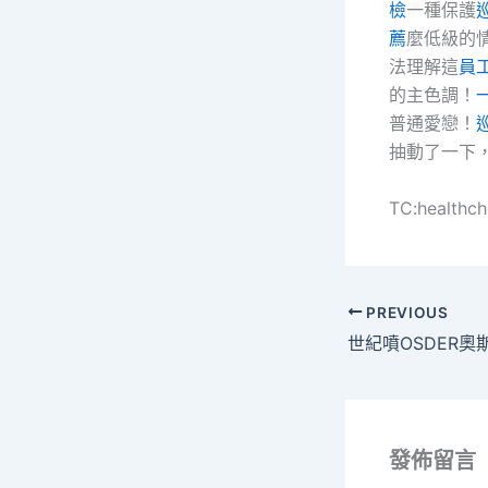
檢
一種保護
薦
麼低級的
法理解這
員
的主色調！
普通愛戀！
抽動了一下
TC:healthc
PREVIOUS
發佈留言