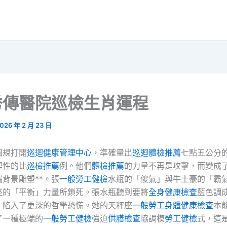
秀傳醫院巡檢生肖運程
026 年 2 月 23 日
圓規打開
巡迴健康管理中心
，準確量出
巡迴體檢推薦
七點五公分
理性的比
巡檢推薦
例。他們
體檢推薦
的力量不再是攻擊，而變成
背景雕塑**。張
一般勞工健檢
水瓶的「傻氣」與牛土豪的「霸
座的「平衡」力量所鎖死。張水瓶聽到要將
全身健康檢查
藍色調
，陷入了更深的哲學恐慌。她的天秤座
一般勞工身體健康檢查
本
了一種極端的
一般勞工健檢
強迫
供膳檢查
協調模
勞工健檢
式，這