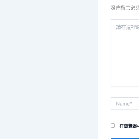
發佈留言必
請
在
這
裡
輸
入
內
容...
Name*
在
瀏覽器