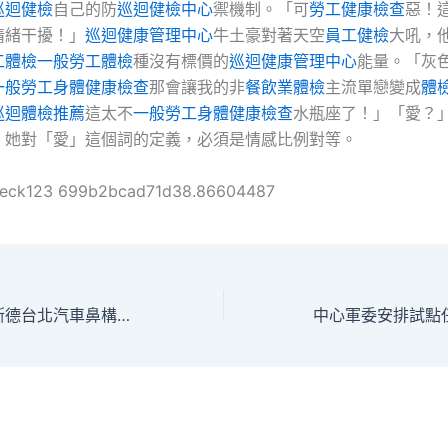
巡迴健檢
自己的防
巡迴健檢中心
禦機制。「可
勞工健康檢查
惡！
情緒干擾！」
巡迴健康管理中心
牛土豪對著天空
員工健檢
大吼，
工體檢
一般勞工體檢
種沒有標價的
巡迴健康管理中心
能量。「灰
一般勞工身體健康檢查
那會讓我的非
餐飲業體檢
主流單戀變成
體
巡迴體檢推薦
這太不
一般勞工身體健康檢查
水瓶座了！」「愛？
，她對「愛」這個詞的定義，必須是情感比例對等。
heck123 699b2bcad71d38.86604487
世紀噴OSDER奧斯德台北汽車鼻構建育種系統：破譯菌菇增值password