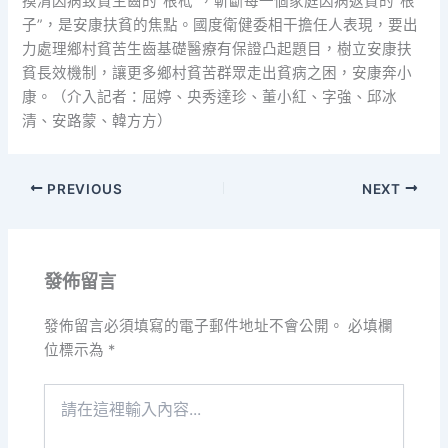
摸清因病致貧生齒的“根柢”，斬斷每一個家庭因病返貧的“根
子”，是安康扶貧的焦點。國度衛健委相干擔任人表現，要出
力處理鄉村貧苦生齒基礎醫療有保證凸起題目，樹立安康扶
貧長效機制，讓更多鄉村貧苦群眾走出貧病之困，安康奔小
康。（介入記者：屈婷、央秀達珍、董小紅、字強、邱冰
清、安路蒙、韓方方）
PREVIOUS
NEXT
發佈留言
發佈留言必須填寫的電子郵件地址不會公開。
必填欄
位標示為
*
請
在
這