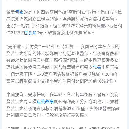
榮幸
包養
的是，恒四破享用“先診療后付費”政策，保山市國民
病院派專家到縣里現場領導，為他勝利實行胃癌根治手術。
出院“一站式”即時結報，恒四破21787.94元的醫療費小我自付
僅2178.7
包養網
9元，現實報銷比例到達90%。
“先診療、后付費”“一站式”即時結算……我國已將建檔立卡的
貧苦生齒所有的歸入城鄉居平易近基礎醫保、年夜病保險和
醫療救助軌制保證范圍，履行傾斜照料。經由過程構建多條
理托底的醫療保證系統，貧苦群眾醫療所需支
包養
出累贅進
一個步驟下降。670萬戶因病致貧返貧戶完成脫貧，2018年
貧苦患者醫療所需支出小我均勻自付比例降落到10%擺佈。
中國扶貧，安康托底。多年來，各地對年夜病、慢病、沉痾
貧苦生齒周全摸
包養故事
底查詢拜訪，分批分類救治，鄉村
貧苦生齒年夜病專項救治病種增添到25種，多條理醫療保證
軌制開釋重重盈利，促脫貧攻堅行穩致遠。