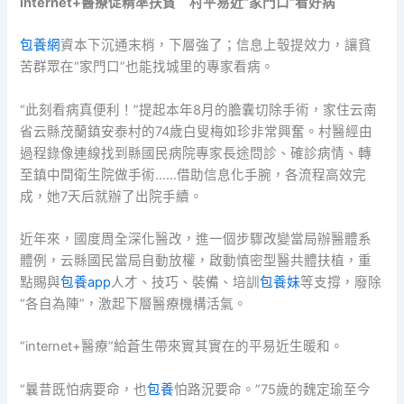
internet+醫療促精準扶貧 村平易近“家門口”看好病
包養網
資本下沉通末梢，下層強了；信息上彀提效力，讓貧
苦群眾在“家門口”也能找城里的專家看病。
“此刻看病真便利！”提起本年8月的膽囊切除手術，家住云南
省云縣茂蘭鎮安泰村的74歲白叟梅如珍非常興奮。村醫經由
過程錄像連線找到縣國民病院專家長途問診、確診病情、轉
至鎮中間衛生院做手術……借助信息化手腕，各流程高效完
成，她7天后就辦了出院手續。
近年來，國度周全深化醫改，進一個步驟改變當局辦醫體系
體例，云縣國民當局自動放權，啟動慎密型醫共體扶植，重
點賜與
包養app
人才、技巧、裝備、培訓
包養妹
等支撐，廢除
“各自為陣”，激起下層醫療機構活氣。
“internet+醫療”給蒼生帶來實其實在的平易近生暖和。
“曩昔既怕病要命，也
包養
怕路況要命。”75歲的魏定瑜至今