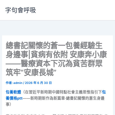
跳
字句會呼吸
至
主
要
內
容
總書記關懷的蒼一包養經驗生
身邊事|貧病有依附 安康奔小康
——醫療資本下沉為貧苦群眾
筑牢“安康長城”
作者:
admin
/
2026 年 6 月 30 日
包養軟體
（在習近平新時期中國特點社會主義思惟指引下
包
養價格ptt
——新時期新作為新篇章·總書記關懷的蒼生身邊
事）