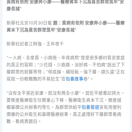
貧病有依附 安康奔小康——醫療資本下沉為貧苦群眾筑牢“安
康長城”
新華社北京10月30日電
題：貧病有依附 安康奔小康——醫療
資本下沉為貧苦群眾筑牢“安康長城”
新華社記者江時強、王年夜千
“一人病、全家貧，小病拖、年夜病熬”曾是很多鄉村貧苦家庭
的真正的寫照；“少花錢、少跑路，治好病、不怕病”說出了下
層群眾的就醫等待；“保底線、補短板，強下層、謀久遠”正在
寫就一份輕飄飄的平易近生“答
包養故事
卷”。
“沒有全平易近安康，就沒有周全小康”。習近平總書記誇大，
要推進醫療衛生任務重心下移、醫療衛生資本下沉，推進城
鄉基礎公共辦事均等化，為群眾供給平
包養管道
安有用便利
價廉的公共衛生和基礎醫療辦事，真正處理好下層群眾看病
難、看病貴題目。