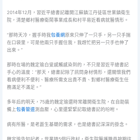
2014年12月，習近平總書記離開江蘇鎮江丹徒區世業鎮衛生
院，清楚鄉村醫療衛鬧事業成長和村平易近看病就醫情形。
“那時天冷，握手時我
包養網
原來只伸了一只手，另一只手揣
在口袋里，可是他兩只手握住我，我趕忙把另一只手也伸了
出來。”
那時在場的魏定瑜白叟感觸感染到的，不只是習近平總書記
手心的溫度：“那天，總書記除了訊問身材情形，還關懷我們
看病便利不便利、醫療所需支出貴不貴、對鄉村醫療衛生任
務滿足不滿足。”
多年后的明天，75歲的魏定瑜還時常離開衛生院，在自助裝
備上
包養管道
測血壓，心里還緊緊記取總書記的吩咐。
病有所醫，是老蒼生基礎的需求，也是總書記深深的掛念。
魏定瑜告知記者，世業鎮5個行政村，衛生院醫護職員按期往