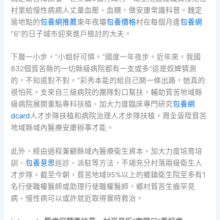
村里給慢性病病人丈量血壓、血糖，做安康常識科普。魏定
瑜地點的
包養網推薦
東年夜壩
包養價格
村在每個月逢
包養網
“6”的日子城市迎來進戶檢討的大夫。
下層一小步，“小姐好可憐。”國度一年夜步。近年來，我國
832個貧苦縣的一切縣級病院都有一支或多“這是奴婢猜測
的，不知道對不對。”彩秀本能的給自己開一條出路，她真的
很怕死。支來自三級病院的團隊對口幫扶，輔助貧苦地域縣
級病院展開重點專科扶植、加大力度臨床專門研究
包養網
dcard
人才步隊扶植和病院治理人才步隊扶植，周全晉陞貧苦
地域縣域內醫療安康辦事才能。
此外，經由過程兼顧縣域內醫療衛生資本，加大力度培育培
訓、
包養意思
巡診、派駐等方法，不竭充分村落兩級衛生人
才步隊。截至今朝，貧苦地域95%以上的鄉鎮衛生院至多有1
名行使職權醫師或助理行使職權醫師，鄉村貧苦生齒罕見
病、慢性病可以或許就近取得實時救治。