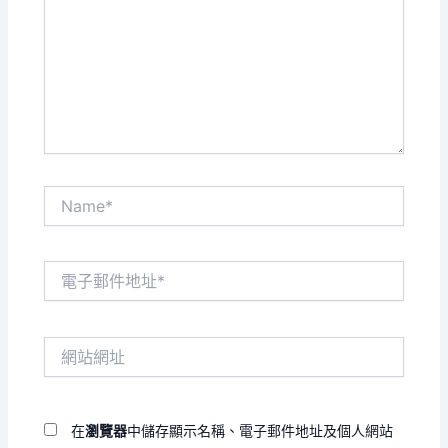
裡
輸
入
內
容...
Name*
電
子
郵
件
網
地
站
址
網
*
址
在
瀏覽器
中儲存顯示名稱、電子郵件地址及個人網站