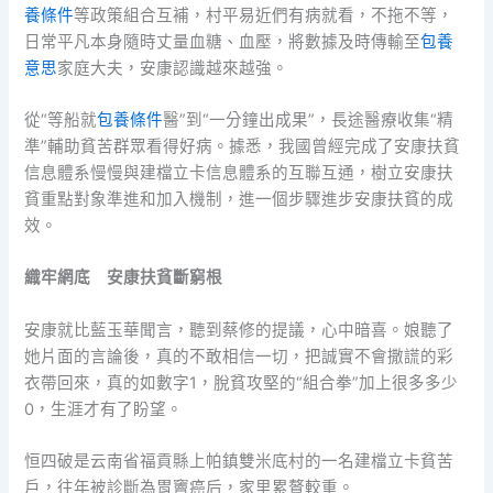
養條件
等政策組合互補，村平易近們有病就看，不拖不等，
日常平凡本身隨時丈量血糖、血壓，將數據及時傳輸至
包養
意思
家庭大夫，安康認識越來越強。
從“等船就
包養條件
醫”到“一分鐘出成果”，長途醫療收集“精
準”輔助貧苦群眾看得好病。據悉，我國曾經完成了安康扶貧
信息體系慢慢與建檔立卡信息體系的互聯互通，樹立安康扶
貧重點對象準進和加入機制，進一個步驟進步安康扶貧的成
效。
織牢網底 安康扶貧斷窮根
安康就比藍玉華聞言，聽到蔡修的提議，心中暗喜。娘聽了
她片面的言論後，真的不敢相信一切，把誠實不會撒謊的彩
衣帶回來，真的如數字1，脫貧攻堅的“組合拳”加上很多多少
0，生涯才有了盼望。
恒四破是云南省福貢縣上帕鎮雙米底村的一名建檔立卡貧苦
戶，往年被診斷為胃竇癌后，家里累贅較重。