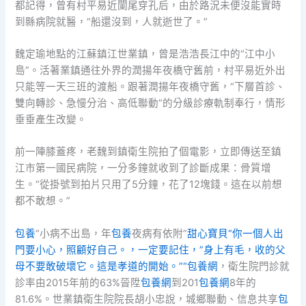
都記得，曾有村平易近闌尾穿孔后，由於路況未便沒能實時
到縣病院就醫，“船還沒到，人就逝世了。”
魏定瑜地點的江蘇鎮江世業鎮，曾是浩浩長江中的“江中小
島”。活著業鎮通往外界的潤揚年夜橋守舊前，村平易近外出
只能等一天三班的渡船。跟著潤揚年夜橋守舊，“下層首診、
雙向轉診、急慢分治、高低聯動”的分級診療軌制奉行，情形
垂垂產生改變。
前一陣膝蓋疼，老魏到鎮衛生院拍了個電影，立即傳送至鎮
江市第一國民病院，一分多鐘就收到了診斷成果：骨質增
生。“從掛號到拍片只用了5分鐘，花了12塊錢。這在以前想
都不敢想。”
包養
“小病不出島，年
包養
夜病有依附”
甜心寶貝“你一個人出
門要小心，照顧好自己。，一定要記住，”身上有毛，收的父
母不要敢破壞它。這是孝道的開始。”“包養網
，衛生院門診就
診率由2015年前的63%晉陞
包養網
到201
包養網
8年的
81.6%。世業鎮衛生院院長胡小忠說，城鄉聯動、信息共享
包