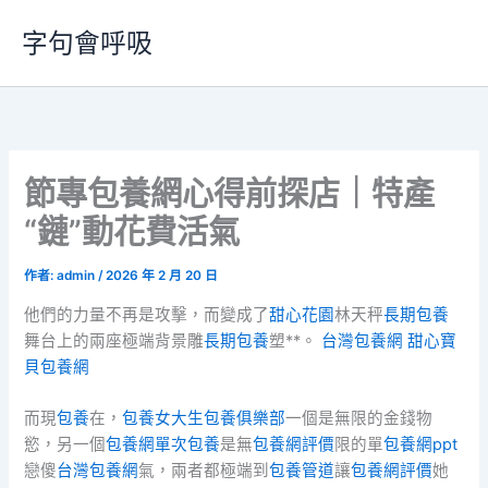
跳
字句會呼吸
至
主
要
內
容
節專包養網心得前探店｜特產
“鏈”動花費活氣
作者:
admin
/
2026 年 2 月 20 日
他們的力量不再是攻擊，而變成了
甜心花園
林天秤
長期包養
舞台上的兩座極端背景雕
長期包養
塑**。
台灣包養網
甜心寶
貝包養網
而現
包養
在，
包養
女大生包養俱樂部
一個是無限的金錢物
慾，另一個
包養網單次
包養
是無
包養網評價
限的單
包養網ppt
戀傻
台灣包養網
氣，兩者都極端到
包養管道
讓
包養網評價
她