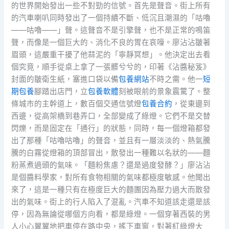
的世界開始發出一些不對勁的信號。首先是聲音。街上所有
的汽車喇叭同時發出了一個持續不斷、低沉且潮濕的「咕嚕
——咕嚕——」聲。這聲音不是引擎聲，也不是正常的鳴笛
聲，而像是一個巨大的、消化不良的胃在哀嚎。廖沾沾皺著
眉頭，這嚴重干擾了他蒜泥的「寧靜冥想」。他決定出去看
個究竟，順手從桌上拿了一張髒兮兮的，印著《沾醬秘笈》
封面的皺衛生紙，塞進口袋以備
包養網站
不時之需。他一
短
期包養
腳踏出店門，立
包養軟體
刻被眼前的景象震驚了。整
條城市的主幹道上，數百個交通信號燈
包養合約
，從東邊到
西邊，從高架橋到巷弄口，全部變成了綠燈。它們不是交替
閃爍，而是固定在「通行」的狀態，同時，每一個燈箱都發
出了那種「咕嚕咕嚕」的聲音，並且有一層淡淡的、熱氣騰
騰的白霧從燈箱的頂部冒出，散發出一種難以名狀的——麵
粉蒸煮過頭的氣味。「麵粉焦慮？還是過度發酵？」廖沾沾
是個醬料學家，對所有食物相關的氣味都極度敏感。他聞出
來了，這是一種只有在極度巨大的麵團因為壓力過大而散發
出的氣味。街上的行人陷入了混亂。汽車不知道該走還是該
停，因為無論從哪個方向看，都是綠燈。一個穿著西裝的男
人小心翼翼地把車停在路中央，搖下車窗，對著紅綠燈大