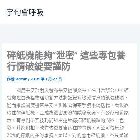
跳
字句會呼吸
至
主
要
內
容
碎紙機能夠“泄密” 這些專包養
行情破綻要謹防
作者:
admin
/
2026 年 1 月 27 日
國度平安部明天發布平安提醒文章，在日常辦公中，碎
紙機經由過程物理切割方法將記錄有敏感信息的紙張破壞，
從而維護國度機密平安。但跟著保密手腕不竭迭代，看似靠
得住的碎紙機，正成為泄密風險的隱秘泉源。有公然報道顯
示，有專門研究技巧能經由過程掃描碎紙顆粒的圖案、色
彩，并應用相干軟件恢復要害內在的事務，甚至可復原約
70%的碎紙內在的事務。是以，對的應用碎紙機，不只是辦