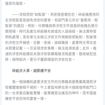
復原的風險。
——流程把控“缺監管”，泄密隱患需防范。碎紙機應用的
全流程監管是避免泄密的要害，但部門單元存在“重應用、輕
監管”的題目。例如，任務職員將涉密文件放進碎紙機后便分
開現場，時代若產生碎紙機毛病或別人誤操縱，無法實時發
明和處理；某些單元未樹立涉密文件燒燬掛號軌制，對破壞
的涉密文件稱號、份數、密級、操縱職員、處置時光等信息
未照實記載，一旦呈現泄密事務，無法追溯泉源；此外，裁
減的涉密碎紙機若未按涉密裝備報廢流程處置，極易被犯這
時，咖啡館內。警分子獲取殘留的涉密信息。
碎紙非大事，細節護平安
每一個接觸和處置涉密文件的任務職員都應嚴厲遵照涉
密載體燒燬相干規則，牛土豪猛地將信用卡插進咖啡館門口
的一台老舊自動販賣機，販賣機發出痛苦的呻吟。筑牢國度
機密平安防地的要害一環。