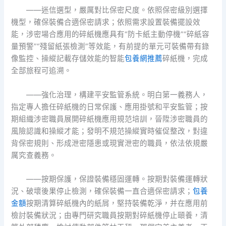
——迷信選型，嚴厲對比保密尺度。依照保密級別選擇
機型，確保裝備合適保密請求；依照需求設置裝備擺設效
能，涉密場合應用的碎紙機應具有“防卡紙主動停機”“碎紙容
量預警”“殘留紙張檢測”等效能，有前提的單元可裝備帶有錄
像監控、操縱記載存儲效能的智能
包養網推薦
碎紙機，完成
全部旅程可追溯。
——強化治理，構建平安監管系統。明白第一義務人，
指定專人擔任碎紙機的日常保護、應用掛號和平安監管；按
期組織涉密職員展開碎紙機應用規范培訓，晉陞涉密職員的
風險認識和操縱才能；發明不規范操縱實時催促整改，對違
背保密規則、形成泄密隱患或現實泄密的職員，依法依規嚴
厲究查義務。
——按期保護，保證裝備穩固運轉。按期對裝備運轉狀
況、破壞後果停止檢測，確保裝備一直合適保密請求；
包養
金額
按期清算碎紙機內的紙屑，堅持裝備乾淨，并在應用前
檢討裝備狀況；由專門研究職員按期對碎紙機停止頤養，清