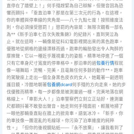
直停在了牆壁上！」何手殘趕緊為自己辯解，但聲音因為恐
懼而顫抖。「垂直泊車？那是在第三次元的行為，在這裡，
你的車體與停車線的夾角是——八十九點七度！按照維度法
則，你必須接受懲罰！」懲罰的內容是：無限次觀看一部名
為**《新手泊車七百次失敗集錦》的紀錄片，直到哭泣為
止。就在這時，一輛像是從科幻電影裡開出來的黑色跑車，
優雅地從網格的邊緣漂移而過。跑車的輪胎發出令人陶醉的
摩擦聲，它以一種近乎蔑視重力的姿態，精準地停進了一個
只有它車身尺寸寬度的停車格中。那泊車的過
包養行情
程就
像一場舞蹈，流暢、完美，且毫無任何多餘的動作**。跑車
的駕駛座上走出一個全身黑色皮衣的女人，她戴著一副透明
護目鏡，冷酷地朝著
包養網dcard
何手殘的方向走來。她的步
伐優雅而精準，每一步都像是被測量過一樣，完美地落在網
格線上。「車影大人！」泊車警察們立刻立正站好，連測量
尺都顫抖著不敢發出聲音。她走到何手殘面前，輕蔑地掃了
一眼他那輛垂直貼在牆上的掀背車，語氣冰冷。「新手，你
的車技像一團混亂的毛線球。你污染了泊車維度的純粹
性。」「但你的後視鏡貼紙——『永不放棄』，讓我看到了