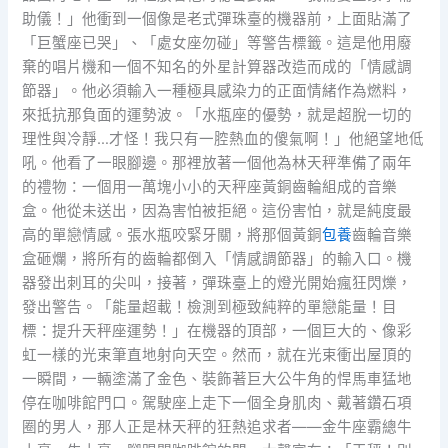
助儀！」他衝到一個像是老式彈珠臺的機器前，上面貼滿了
「巨蟹座已哭」、「處女座勿碰」等警告標籤。這是他用廢
棄的唱片機和一個不知名的外星計算器改造而成的「情感調
節器」。他必須輸入一種極具感染力的正面情緒作為燃料，
來抵抗那負面的運勢波。「水瓶座的優勢，就是超脫一切的
理性與冷靜…才怪！我只有一腔熱血的傻氣啊！」他絕望地低
吼。他看了一眼腳邊。那裡放著一個他為林天秤準備了兩年
的禮物：一個用一萬塊小小的天秤座黃銅齒輪組成的音樂
盒。他從未送出，因為害怕被拒絕。這份害怕，就是純度最
高的單戀情感。張水瓶咬緊牙關，將那個黃銅
包養
齒輪音樂
盒砸爛，將所有的齒輪都倒入「情感調節器」的輸入口。機
器發出刺耳的尖叫，接著，彈珠臺上的燈光開始瘋狂閃爍，
發出警告。「能量超載！檢測到極致純粹的單戀能量！目
標：提升天秤座運勢！」在機器的頂部，一個巨大的、像彩
虹一樣的光束筆直地射向天空。然而，就在光束衝出屋頂的
一瞬間，一輛塗滿了金色、裝飾著巨大公牛角的悍馬車猛地
停在咖啡館門口。駕駛座上走下一個全身肌肉、戴著鑽石項
圈的男人，那人正是林天秤的狂熱追求者——金牛座霸總牛