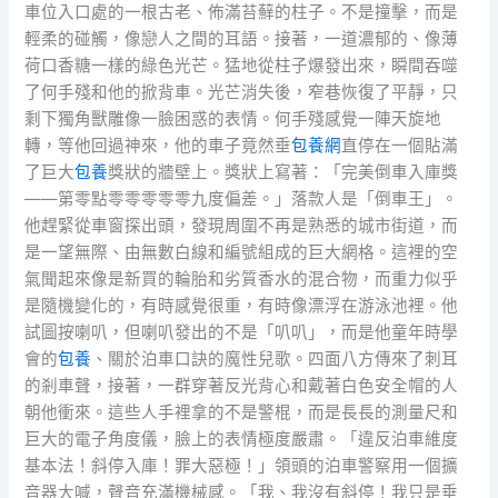
車位入口處的一根古老、佈滿苔蘚的柱子。不是撞擊，而是
輕柔的碰觸，像戀人之間的耳語。接著，一道濃郁的、像薄
荷口香糖一樣的綠色光芒。猛地從柱子爆發出來，瞬間吞噬
了何手殘和他的掀背車。光芒消失後，窄巷恢復了平靜，只
剩下獨角獸雕像一臉困惑的表情。何手殘感覺一陣天旋地
轉，等他回過神來，他的車子竟然垂
包養網
直停在一個貼滿
了巨大
包養
獎狀的牆壁上。獎狀上寫著：「完美倒車入庫獎
——第零點零零零零零九度偏差。」落款人是「倒車王」。
他趕緊從車窗探出頭，發現周圍不再是熟悉的城市街道，而
是一望無際、由無數白線和編號組成的巨大網格。這裡的空
氣聞起來像是新買的輪胎和劣質香水的混合物，而重力似乎
是隨機變化的，有時感覺很重，有時像漂浮在游泳池裡。他
試圖按喇叭，但喇叭發出的不是「叭叭」，而是他童年時學
會的
包養
、關於泊車口訣的魔性兒歌。四面八方傳來了刺耳
的剎車聲，接著，一群穿著反光背心和戴著白色安全帽的人
朝他衝來。這些人手裡拿的不是警棍，而是長長的測量尺和
巨大的電子角度儀，臉上的表情極度嚴肅。「違反泊車維度
基本法！斜停入庫！罪大惡極！」領頭的泊車警察用一個擴
音器大喊，聲音充滿機械感。「我、我沒有斜停！我只是垂