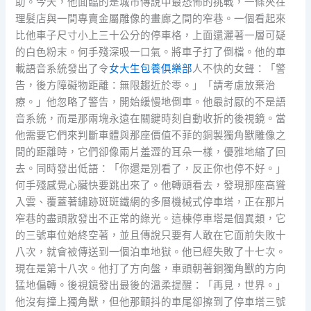
助。今天，他面臨的是城市傳說中最恐怖的挑戰，一條夾在
理髮店與一間專賣金屬雕像的畫廊之間的窄巷。一個看起來
比他車子尺寸小上三十公分的停車格，上面還灑著一層可疑
的白色粉末。何手殘深吸一口氣。將車子打了倒檔。他的車
載語音系統發出了令
女大生包養俱樂部
人不快的女聲：「警
告，後方障礙物距離：無限趨近於零。」「請考慮放棄治
療。」他忽略了警告，開始緩慢地倒車。他最討厭的不是語
音系統，而是那兩塊永遠在關鍵時刻自動收折的後視鏡。當
他需要它們來判斷車體與那座價值不菲的銅製獨角獸雕像之
間的距離時，它們卻像兩片羞澀的耳朵一樣，優雅地縮了回
去。同時發出低語：「你還是別看了，反正你也停不好。」
何手殘感覺心臟快要跳出來了。他轉頭看去，發現那座高聳
入雲、覆蓋著鏽跡斑斑鐵網的多層機械式停車塔，正在那片
窄巷的盡頭散發出不正常的綠光。這棟停車塔是個異類，它
的三號車位始終空著，並且傳說只要有人敢在它面前失敗十
八次，就會被傳送到一個泊車地獄。他已經失敗了十七次。
現在是第十八次。他打了方向盤，車頭朝著銅獨角獸的方向
猛地偏轉。後視鏡發出最後的溫柔提醒：「再見，世界。」
他沒有撞上獨角獸，但他那顫抖的車尾卻擦到了停車塔三號