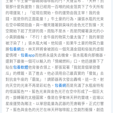
土豪。牛土豪一腳踢開咖啡館的門，大聲宣布：「天秤！別
管那什麼負運勢！我已經用一百噸的純金箔買下了今天所有
的壞運氣！」「從現在開始，你的運勢由我主宰！我的金
錢，就是你的正面能量！」牛土豪的行為，讓張水瓶的光束
在空中瞬間扭曲，與一種夾雜著銅臭味的金色光芒對撞。天
空開始下起了荒謬的雨。雨點不是水，而是閃耀著淚光的小
小黃銅齒輪。「不行！金牛座的物質力量太強了！我的單戀
被汙染了！」張水瓶大喊。他知道，如果牛土豪的物質力量
勝
包養網
出，林天秤將會被困在一個充滿金錢和俗氣的虛假
愛情裡，
包養app
而他將永遠失去機會。張水瓶看向那機器，
還剩下最後一個可以輸入的「情緒燃料」口。他迅速撕下了
貼在
包養軟體
他背後衣領上，那張寫著「我就是個單戀傻
瓜」的標籤，丟了進去。他必須用自己最真實的「傻氣」去
對抗金牛座的「霸氣」！調節器再次發出轟鳴，這一次，射
向天空的光束不再是彩虹色，
包養網
而是充滿了水瓶座特有
的怪誕藍色**。藍色光束與金色光芒在空中形成了一個巨大
的、旋轉著的太極圖案，像是在爭奪林天秤的靈魂。這場以
星座運勢為賭注、以單戀能量為武器的荒唐戰爭，正式打響
了。藍色與金色的光芒在林天秤咖啡館上空劇烈衝撞，創造