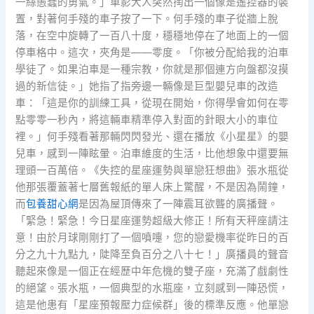
一絲愚蠢的勇氣。」車影大人突然掏出一個像是遙控器的裝
置，對著何手殘的車子按了一下。何手殘的車子從牆上脫
落，在空中旋轉了一百八十度，穩穩地停在了地面上的一個
停車格中。這次，夾角是——零度。「你被分配給我的泊車
學徒了。如果泊車是一種宗教，你就是那個連方向盤都沒摸
過的新信徒。」她指了指旁邊一輛像是巨型嬰兒車的改造
車：「這是你的訓練工具，從現在開始，你得學會如何在零
點零零一秒內，將這輛車精準停入對面的針眼大小的車位
裡。」何手殘看著那輛閃閃發光、還在播放《小星星》的嬰
兒車，感到一陣眩暈。泊車維度的生活，比他想象中還要無
理頭一百萬倍。《失控的星座運勢與單戀狂想曲》張水瓶從
他那張覆蓋著七層舊報紙的單人床上驚醒，不是因為鬧鐘，
而
包養甜心網
是因為屋頂傳來了一陣震耳欲聾的廣播聲。
「緊急！緊急！今日星座運勢超級大修正！所有天秤座請注
意！由於月球剛剛打了一個噴嚏，您的戀愛機率從昨日的百
分之九十九點九，陡降至負百分之八十七！」廣播員的聲音
聽起來像是一個正在經歷中年危機的雙子座，充滿了戲劇性
的絕望。張水瓶，一個典型的水瓶座，立刻感到一陣恐慌，
這是他患有「星座預報壓力症候群」後的標準反應。他單戀