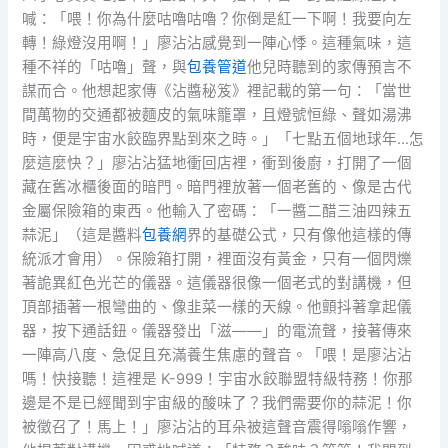
喊：「喂！你為什麼咕嚕咕嚕？你倒是紅一下啊！我要向左
轉！綠燈沒用啊！」廖沾沾感覺到一陣心悸。這種氣味，這
種不祥的「咕嚕」聲，與
包養管道
他兒時聽到的家傳預言不
謀而合。他想起家傳《沾醬秘笈》裡記載的第一句：「當世
間萬物的交通都被麵皮的氣味籠罩，且燈號恒綠、聲如湯沸
時，便是宇宙水餃臨界點到來之時。」「七點五個地球年…怎
麼這麼快？」廖沾沾猛地衝回店裡，衝到後廚，打開了一個
藏在舊冰櫃後面的暗門。暗門裡放著一個老舊的、像是古代
金屬保險箱的東西。他輸入了密碼：「一醬二醋三油四辣五
蒜泥」（這是醬料
包養網
界的基礎公式，只有像他這樣的傳
統派才會用）。保險箱打開，裡面沒有黃金，只有一個閃爍
著詭異紅色光芒的儀器。這儀器很像一個老式的對講機，但
頂部插著一根彎曲的、像韭菜一樣的天線。他顫抖著拿起儀
器，按下通話鈕。儀器發出「滋——」的電流聲，接著傳來
一陣高八度、急促且充滿養生焦慮的聲音。「喂！是廖沾沾
嗎！快接聽！這裡是 K-999！宇宙水餃聯盟特級特務！你那
邊是不是已經聞到宇宙級的酸味了？我們需要你的蒜泥！你
被徵召了！馬上！」廖沾沾的耳朵被這聲音震得嗡嗡作響，