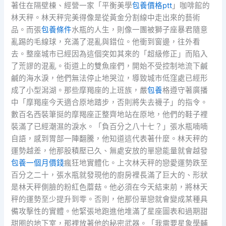
著住在隔壁棟、經營一家「平衡美學
包養價格ptt
」咖啡館的
林天秤。林天秤完美得像是從黃金分割線中走出來的藝術
品。而張
包養條件
水瓶的人生，則像一團被獅子座暴君隨意
亂踢的毛線球，充滿了混亂與錯位。他衝到窗邊，往外看
去。整座城市已經因為這個突如其來的「超級修正」而陷入
了荒謬的混亂。街道上的雙魚座們，開始不受控制地流下鹹
鹹的海水淚，他們無法停止地哭泣，導致城市低窪處已經形
成了小型潟湖。那些摩羯座的上班族，嚴
包養
格遵守著廣播
中「摩羯座今天適合原地踏步，否則將失去襪子」的指令。
數百名西裝筆挺的摩羯座正整齊地站在原地，他們的鞋子裡
裝滿了已經潮濕的淚水。「負百分之八十七？」張水瓶喃喃
自語，感到胃部一陣翻騰，他知道這代表著什麼。林天秤的
運勢越差，他那股積壓已久、無處安放的單戀能量就會越發
包養一個月價錢
瘋狂地實體化。上次林天秤的戀愛運勢跌至
百分之二十，張水瓶就發現他的廚房裡長滿了巨大的、形狀
是林天秤側臉的粉紅色蘑菇。他必須在今天結束前，將林天
秤的運勢至少提升到零。否則，他那份單戀就會變成某種具
備攻擊性的實體。他緊張地跑進他堆滿了星座圖表和過期甜
甜圈的地下室，那裡放著他的秘密武器。「我需要星象學輔