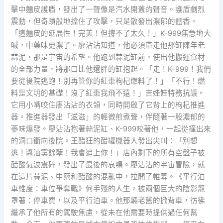
擊中麵皮護盾，發出了一聲像是汽水開蓋的聲音。護盾劇烈
震動，但奇蹟般地擋住了攻擊，只是散發出濃郁的麵香。
「這麵皮的延展性！完美！但撐不了太久！」K-999焦急地大
喊，中藥味更濃了。廖沾沾知道，他必須帶走他那缸陳年老
蒜泥，那是宇宙的希望。他跑到蒜泥缸前，使出他搬運食材
的全部力量，將那口比他還胖的缸抱起。「走！K-999！我們
要從後院逃跑！別再管你的紅棗枸杞燃料了！」「不行！燃
料是文明的基礎！沒了紅棗我飛不遠！」吉娃娃特務抗議。
它用小嘴咬住廖沾沾的衣領，同時開啟了它背上的枸杞推進
器。推進器發出「滋滋」的輕微煎煮聲，伴隨著一股濃郁的
蔘味爆發。廖沾沾抱著蒜泥缸、K-999咬著他，一起從撞出來
的洞口衝向後院。王醋狂的醋罐機器人發出尖叫：「別想
逃！醬油黨餘孽！我會追上你！」店內剩下的所有空盤子被
醋酸氣波震碎，發出了最後的哀鳴。廖沾沾的宇宙冒險，就
在這片蒜泥、中藥和醋酸的混亂中，拉開了帷幕。《平行泊
車維度：車位爭奪戰》何手殘的人生，被兩個巨大的陰影籠
罩著：停車費，以及平行泊車。他那輛老舊的掀背車，彷彿
繼承了他所有的駕駛焦慮，從未在他需要時提供過任何幫