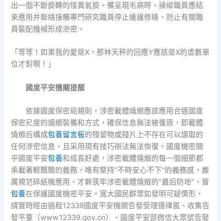
出一個不斷旋轉的怪異氣旋。備呈現毛病時，操縱職員應結
束應用并聯絡接觸專門研究職員停止維護修繕，防止有關職
員裝配機械形成泄密。
「等等！如果我的愛是X，那林天秤的回應Y應該是X的虛數單
位才對啊！」
國度平安機關提醒
依據國度保密局規則，涉密載體燒燬應該應用合適國度
保密尺度的燒燬裝備和方式，確保信息無法被復原，即載體
燒燬后構成
包養留言板
的殘留物或殘片上不存在可以讀取的
任何涉密信息，且采用現有技巧辦法無法恢復。國度機密關
乎國度平安
包養
和成長好處，涉密載體燒燬的每一個細節都
承載著輕飄飄的義務。唯有堅持“不時安心不下”的義務感，嚴
厲規范碎紙機應用，才幹筑牢涉密載體燒燬的“最后防地”，實
包養
在保護國度機密平安。寬大國民群眾如發明可疑情形，
請實時經由過程12339國度平安機關告發受理德律風、收集告
發平臺（www.12339.gov.cn）、國度平安部微信大眾號告發