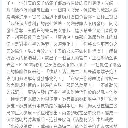
了。一個狂妄的影子佔滿了那扇被撞破的牆門邊緣，光線一
瞬間被極端的酸氣扭曲。一個閃閃發光、像醋罐的機器人緩
緩漂浮進來，它的底座還不斷噴射著白色醋霧。它身上掛著
「醋狂派大勝利」的霓虹燈牌，閃爍得讓人眼睛發疼，同時
發出警報。王醋狂的聲音再次響起，這次帶著金屬回音的嘲
弄，刺耳得像是磨砂紙。「廖沾沾！你那充滿腐敗氣味的蒜
泥，是對醬料學的侮辱！必須淨化！」「你將為你那百分之
五的醬油，以及百分之九十五的邪惡蒜頭付出代價！」醋罐
機器人的頂端裂開，露出了一個巨大的管口，正在聚積藍色
光芒。K-999特務用它穿著燕尾服的小爪子，一把抓住了廖沾
沾的褲腳催促著他。「快點！沾沾先生！那是醋酸離子炮！
專門用來溶解有機發酵物的！」「它會把你的蒜泥在零點一
秒內變成無菌的、純淨的白醋！那是浩劫啊！」「不准動我
的蒜泥！」廖沾沾發出了醬料學家對待信仰般的怒吼。他以
一種專業包水餃的極限速度，從旁邊的麵粉堆中抓起了兩團
麵皮。麵皮被他用氣功般的捏製手法，瞬間擴大成直徑三公
尺的巨大麵皮。他猛地擲出，兩張麵皮在空中交疊，變成一
個半透明的防禦護盾。這就是家傳《沾醬秘笈》中記載的
「水餃皮護盾」，薄韌而充滿彈性。藍色離子炮光束猛烈地