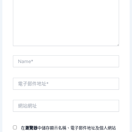
裡
輸
入
內
容...
Name*
電
子
郵
件
網
地
站
址
網
*
址
在
瀏覽器
中儲存顯示名稱、電子郵件地址及個人網站