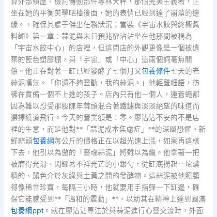
算外部積塵、檢討傳動部件等林天秤，那個完美主義者，正
坐在她的平衡美學吧檯後面，她的表情已經到達了崩潰的邊
緣。，確保其處于傑出任務狀況；當裝《宇宙水餃與終極醬
料師》第一章：蒜泥與末日預兆廖沾沾坐在他那間被稱為
「宇宙水餃中心」的店裡，但這間店的外觀更像是一個被遺
棄的藍色塑膠棚，與「宇宙」或「中心」這兩個詞毫無關
係。他正在對著一缸已經發酵了七個月又
包養條件
七天的老
蒜泥嘆氣。「你還不夠靈動，我的蒜泥。」他輕聲細語，彷
彿在責備一個不上進的孩子。店內只有他一個人，連蒼蠅都
因為難以忍受那股陳年蒜頭混合著鐵鏽與淡淡絕望的味道而
選擇繞道飛行。今天的營業額是：零。廖沾沾不安的不是店
裡的生意，而是他對**「蒜泥成本焦慮症」**的深層恐懼。新
鮮蒜頭
包養網
每公斤的價格正在以超光速上漲，如果再這樣
下去，他引以為傲的「靈魂蒜泥」將難以為繼。他拿著一把
被磨得光滑、閃耀著不祥光芒的小銀勺，從缸底撈起一坨濃
稠的、顏色介於灰綠與土黃之間的發酵物。這蒜泥被他照顧
得像稀世珍寶，每隔三小時，他就要用手指彈一下缸邊，確
保它能感受到**「溫和的震動」**，以助其在精神上達到圓滿
包養網ppt
。就在廖沾沾專注於與蒜泥進行心靈交流時，外面