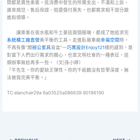
間都是異性乘客。抵消費中發生的所需支出、不滿和上訴，
誰來規范、售后保證、賠還償付喪失，也都需求相干部分跟
進和領導。
讓乘客在張水瓶和牛土豪這兩個極端，都成了她追求完
系統櫃工廠直營
美平衡的工具。走進臥展車廂
幸福空間
時，
不再有像“開
辦公家具
盲盒”一
巧寓設計
Enjoy121
樣的感到，是
對當下人們出行需求的關心，也是文明社會的一種表征，這
類辦事無妨再多一些。（文|孫小婷）
「牛先生，你的愛缺乏彈性。你的千紙鶴沒有哲學深度，無
法被我完美平衡。」
TC:elanchair29a 6a03525a086639.90196190