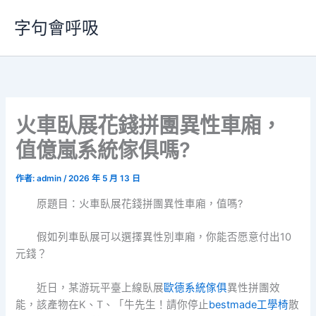
跳
字句會呼吸
至
主
要
內
容
火車臥展花錢拼團異性車廂，
值億嵐系統傢俱嗎?
作者:
admin
/
2026 年 5 月 13 日
原題目：火車臥展花錢拼團異性車廂，值嗎?
假如列車臥展可以選擇異性別車廂，你能否愿意付出10
元錢？
近日，某游玩平臺上線臥展
歐德系統傢俱
異性拼團效
能，該產物在K、T、「牛先生！請你停止
bestmade工學椅
散