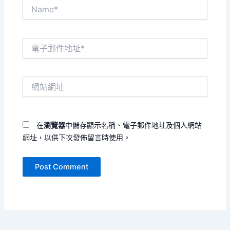
Name*
電
子
郵
件
網
地
站
址
網
*
址
在
瀏覽器
中儲存顯示名稱、電子郵件地址及個人網站
網址，以供下次發佈留言時使用。