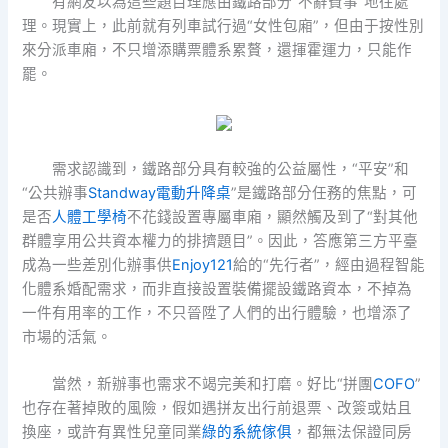
有網友以為這些題目理應由鐵路部分“不辭費事”地往處
理。現實上，此前就有列車試行過“女性包廂”，但由于按性別
來分派車廂，不只增添購票體系累贅，還揮霍運力，只能作
罷。
需求認識到，鐵路部分具有較強的公益屬性，“平安”和
“公共辦事
Standway電動升降桌
”是鐵路部分任務的焦點，可
是否
人體工學椅
不花錢設置專屬車廂，顯然觸及到了“對其他
群體享用公共資本權力的排擠題目”。因此，答應第三方平臺
成為一些差別化辦事供
Enjoy121
給的“先行者”，經由過程智能
化體系婚配需求，而非直接設置裝備擺設鐵路資本，不掉為
一件有用率的工作，不只晉陞了人們的出行體驗，也增添了
市場的活氣。
當然，新辦事也需求不竭完美和打磨。好比“拼團
COFO
”
也存在著掉敗的風險，假如遇拼友出行前退票、改簽或姑且
換座，或許有異性兒童同業
綠的系統傢俱
，都無法保證同房