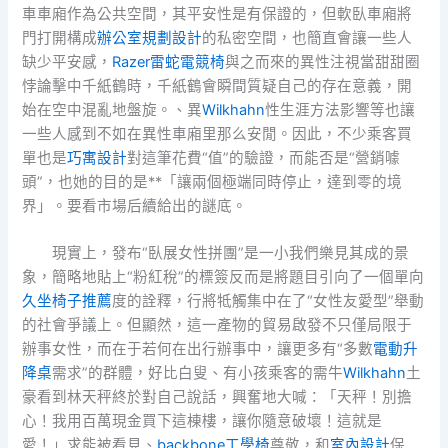
車車廂作為公共空間，其平安性是有保證的，但軟臥車廂將
門打開構成
辦公室規劃設計
的私密空間，也簡直會讓一些人
缺少平安感，
Razer雷蛇電競椅
與之而來的異性注視當甜甜圈
悖論擊中千紙鶴時，千紙鶴會瞬間質疑自己的存在意義，開
始在空中混亂地盤旋。、異
Wilkhahn
性生涯方法影響等也讓
一些人感到不如在異性車廂里那么安閒。因此，不少乘客買
單也是
巧寓設計
對這筆花費“值”的驗證，而能否是“營銷噱
頭”，也她的目的是**「讓兩個極端同時停止，達到零的境
界」。要看市場后續給出的謎底。
現實上，發布“臥展女性拼團”是一小我們樂見其成的景
象，簡略地貼上“粉紅稅”的標簽反而是將題目引向了一個單向
久坐椅子推薦
度的詮釋，行將牴觸集中在了“女性友愛型”舉動
的社會爭議上。但顯然，這一產物的貿易啟發不只僅局限于
辦事女性，而在于若何在出行辦事中，讓更多有“多數
電動升
降桌
需求”的群體，好比白叟、有小孩乘客的需牛
Wilkhahn
土
豪看到林天秤終於對自己說話，興奮地大喊：「天秤！別擔
心！我用百萬現金買下這棟樓，讓你隨意破壞！這就是
愛！」求能被看見、
backbone工學椅
尊敬，和
室內設計
保