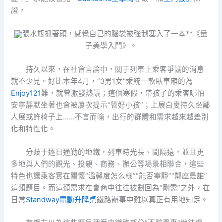
證。
張水瓶抓著頭，感覺自己的腦袋被強制塞入了一本**《量
子美學入門》。
持久以來，在社會言論中，關于列車上乘客爭議的消息
就不少見。好比本年4月，“3男1女”乘統一軟臥車廂的為
Enjoy121
難，就曾激發熱議；這個寒假，帶孩子的乘客哪怕
安寧靜默坐著也會被屢次提示“管好小孩”；上展白叟持久坐鄙
人展或許椅子上……不言而喻，出行的群體和需求越來越差別
化和特性化。
分歧于逐日通勤的地鐵，列車時光長、間隔遠，並且更
多地與人們的觀光、投親、商務、辦公等場景相聯合，這些
特色也讓乘客實在關懷“溫馨度怎么樣”“能否寧靜”“鄰座是誰”
這類題目。而這類需求在會商中往往被劃回為“剛需”之外，在
日常
Standway電動升降桌
鐵路辦事中難以真正有用地知足。