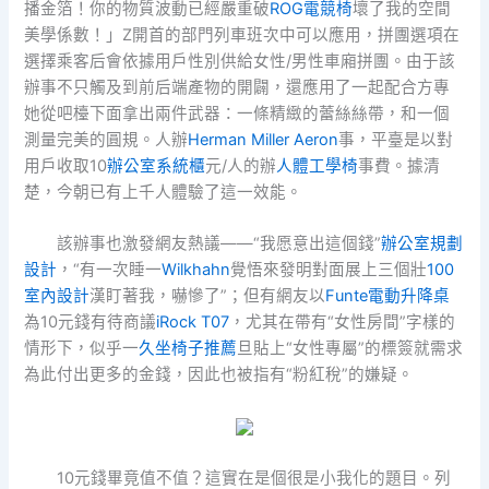
播金箔！你的物質波動已經嚴重破
ROG電競椅
壞了我的空間
美學係數！」Z開首的部門列車班次中可以應用，拼團選項在
選擇乘客后會依據用戶性別供給女性/男性車廂拼團。由于該
辦事不只觸及到前后端產物的開闢，還應用了一起配合方專
她從吧檯下面拿出兩件武器：一條精緻的蕾絲絲帶，和一個
測量完美的圓規。人辦
Herman Miller Aeron
事，平臺是以對
用戶收取10
辦公室系統櫃
元/人的辦
人體工學椅
事費。據清
楚，今朝已有上千人體驗了這一效能。
該辦事也激發網友熱議——“我愿意出這個錢”
辦公室規劃
設計
，“有一次睡一
Wilkhahn
覺悟來發明對面展上三個壯
100
室內設計
漢盯著我，嚇慘了”；但有網友以
Funte電動升降桌
為10元錢有待商議
iRock T07
，尤其在帶有“女性房間”字樣的
情形下，似乎一
久坐椅子推薦
旦貼上“女性專屬”的標簽就需求
為此付出更多的金錢，因此也被指有“粉紅稅”的嫌疑。
10元錢畢竟值不值？這實在是個很是小我化的題目。列