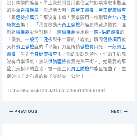
沒有標價的能量。牛土豪聽到要用最便宜的鈔票換取水瓶座
的眼淚
巡檢推薦
，驚恐地大叫
一般勞工體檢
：
勞工健康檢查
「眼
健檢推薦
淚？那沒有市值！我寧願用一棟別墅
台北巿健
康檢查
換！」「我要啟動天
員工健檢
秤座最終裁決儀式：強
制
巡檢推薦
愛情對稱！」
體檢推薦
張水瓶
一般+供膳體檢
的
「傻氣」
一般勞工健檢
與牛土豪的「霸氣」瞬間
健檢項目
被
天秤
勞工健檢
座的「平衡」力量所鎖
健檢費用
死。
一般勞工
體檢
「牛先
全身健康檢查
生，你的愛缺乏彈性。你的千紙鶴
沒有哲學深度，無法
供膳體檢
被我完美平衡。」她最愛的那
盆完美對稱的盆栽，被一股金色
員工體檢
的能量扭曲了，左
邊的葉子比右邊的長了零點零一公分！
TC:healthcheck123 6a11d2cb299619.15661894
PREVIOUS
NEXT