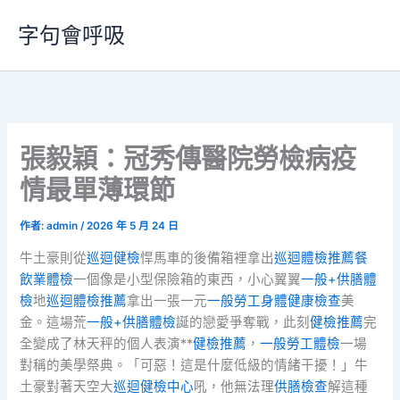
跳
字句會呼吸
至
主
要
內
容
張毅穎：冠秀傳醫院勞檢病疫
情最單薄環節
作者:
admin
/
2026 年 5 月 24 日
牛土豪則從
巡迴健檢
悍馬車的後備箱裡拿出
巡迴體檢推薦
餐
飲業體檢
一個像是小型保險箱的東西，小心翼翼
一般+供膳體
檢
地
巡迴體檢推薦
拿出一張一元
一般勞工身體健康檢查
美
金。這場荒
一般+供膳體檢
誕的戀愛爭奪戰，此刻
健檢推薦
完
全變成了林天秤的個人表演**
健檢推薦
，
一般勞工體檢
一場
對稱的美學祭典。「可惡！這是什麼低級的情緒干擾！」牛
土豪對著天空大
巡迴健檢中心
吼，他無法理
供膳檢查
解這種