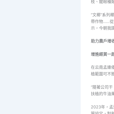
枝、龍眼種
“文椰”系列
帶作物……
示，今朝我
助力農戶增
增進經貿一
在云南孟連
植範圍可不雅
“隨著公司
扶植的牛油
2023年
管協定，對