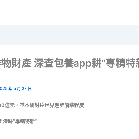
物財產 深查包養app耕“專精特新
025 年 5 月 27 日
00億元，基本研討達世界進步前輩程度
 深耕“專精特新”