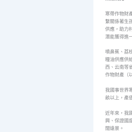
寒帶作物財
繫關係著生
供應，助力
潛能獲得進
噴鼻蕉、荔
糧油供應供
西、云南等
作物財產（以
我國事世界
畝以上，產值
近年來，我
興、保證國
闊遠景。