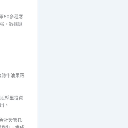
罩50多種寒
強。數據顯
連縣牛油果蒔
進股縣里投資
出。
合社簽署托
派機制，構成