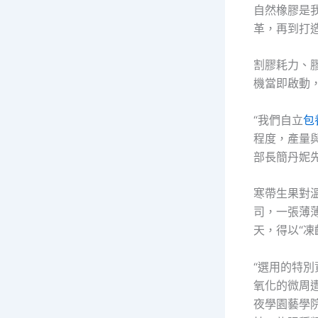
自然橡膠是
革，再到打
割膠耗力、
機當即啟動
“我們自立
包
程度，產量
部長簡丹妮
寒帶生果對
司，一張薄
天，得以“凍
“選用的特
氧化的微周
夜學園藝學