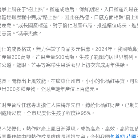
競爭上風在于“樹上熟”。榴蓮成熟后，保鮮期短，入口榴蓮凡是
輸經過歷程中完成“路上熟”，因此在品德、口感方面相較“樹上
明差距。“成長國產榴蓮，對于優化財產布局、推進錯位成長、進
要意義。”馮學杰說。
化的成長格式，無力保證了食品多元供應。2024年，我國噴鼻蕉
產量200萬噸，芒果產量500萬噸，生孩子範圍均居世界前列
信公道，龍眼、芒果等寒帶生果活著界上初次完成周年供給。
成長，開釋出上風效能。在廣東化州市，小小的化橘紅果實，可
產出200多種產物，全財產鏈年產值上百億元。
紅財產晉陞任務專班擔任人陳梅萍先容，繚繞化橘紅財產，已制訂
個處所尺度，全市尺度化生孩子程度達95%。
局不竭優化，熱作財產上風日漸浮現，成為高產、高效、高附加
亞寒帶作物中間熱作成長處處長孫娟先容，今朝我國
包養網 花圃