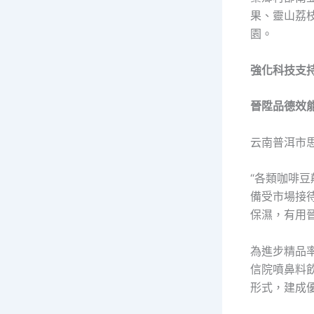
果、靈山荔
園。
強化科技支
晉陞品德效
云南普洱市
“各類咖啡
備受市場接
保濕，有用
為進步精品
信院噴鼻料
形式，建成