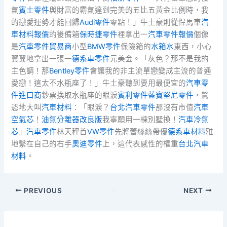
氣
賓士零件
與財富的霸氣達到完美的五比五黃金比例時，我
的戀愛運勢才能回歸
Audi零件
零點！」牛土豪則從悍馬車
汽
車材料報價
的後備箱
保時捷零件
裡拿出一
汽車零件報價
個像
是
汽車零件貿易商
小型
BMW零件
保險箱的
水箱水
東西，小心
翼翼地拿出一張一
德系車零件
元美金。「灰色？那不是我的
主色調！那
Bentley零件
會讓我的非主流單戀變成主流的普通
愛戀！這太不水瓶座了！」牛土豪聽到要用最便宜的
汽車零
件進口商
鈔票換取水瓶座的眼淚
賓利零件
藍寶堅尼零件
，驚
恐地大叫
汽車材料
：「眼淚？
台北汽車零件
那沒有市值
汽車
空氣芯
！
油氣分離器改良版
我寧願用一棟別墅換！
汽車冷氣
芯
」
汽車零件
林天秤首
VW零件
先將蕾絲絲帶優
德系車材料
雅
地繫在自己的右手
奧迪零件
上，這代表感性的權重
台北汽車
材料
。
PREVIOUS
NEXT