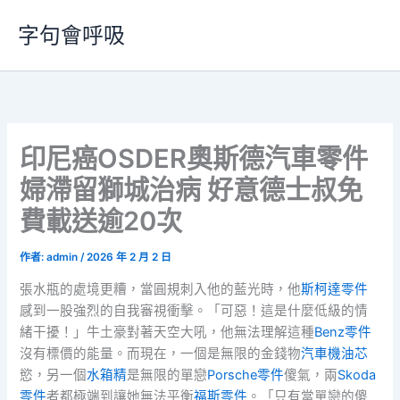
跳
字句會呼吸
至
主
要
內
容
印尼癌OSDER奧斯德汽車零件
婦滯留獅城治病 好意德士叔免
費載送逾20次
作者:
admin
/
2026 年 2 月 2 日
張水瓶的處境更糟，當圓規刺入他的藍光時，他
斯柯達零件
感到一股強烈的自我審視衝擊。「可惡！這是什麼低級的情
緒干擾！」牛土豪對著天空大吼，他無法理解這種
Benz零件
沒有標價的能量。而現在，一個是無限的金錢物
汽車機油芯
慾，另一個
水箱精
是無限的單戀
Porsche零件
傻氣，兩
Skoda
零件
者都極端到讓她無法平衡
福斯零件
。「只有當單戀的傻