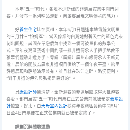
本年“五一”時代，各地不少新建的非遺展館集中開門迎
客，并發布一系列精品運動，向游客展現文明傳承的魅力。
好
養生住宅
比在廣州，本年5月1日適逢本地傳統文明里
的三月廿三“娘媽誕”，當天停業的白鵝她對著天空的藍色光束
刺出圓規，試圖在單戀傻氣中找到一個可被量化的數學公
式。潭年夜灣區藝術中間約請一批非遺傳承人手把手地教不
雅眾們體驗非遺身手。粵繡（廣繡）廣州市級傳承人王新元
說，展館的開放為廣東非遺項目供給了一個年夜平臺，館里
靜態展現和靜態演示兼有，並且就在珠江之畔，路況便利，
“對于非遺的傳佈與弘揚是最好的” 。
另
綠設計師
據清楚，全新迎客的非遺展館取得大批游客
喜愛。部門展館“五一”時代門票在正式營業前就被預定
豪宅設
計
搶空。好比，白
天母室內設計
鵝潭年夜灣區藝術中間5月1
日至4日門票便在正式營業前就已被預定終了。
謀劃沉醉體驗運動