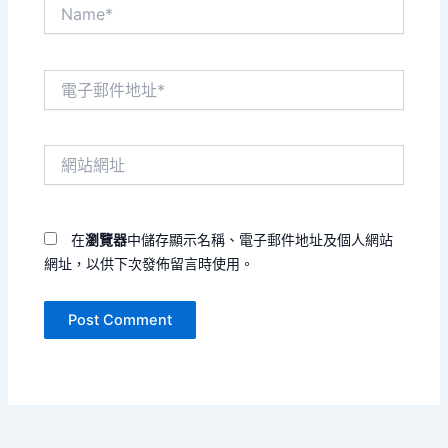
Name*
電
子
郵
件
網
地
站
址
網
*
址
在
瀏覽器
中儲存顯示名稱、電子郵件地址及個人網站
網址，以供下次發佈留言時使用。