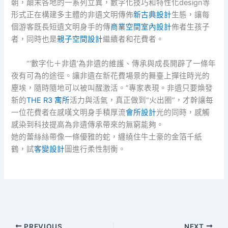
朝，顛末各地的一系列立異，數字化技巧和特性化design等
形式正在構建多主體的非遺文明傳佈
新古典設計
生態，讓每
個游客既長短遺文明身手的傳
商業空間室內設計
佈者生孩子
者，同時也是
親子空間設計
繼續者和花費者。
“‘數字化＋非遺’為非遺的維護、傳承與成長開辟了一條年
夜有可為的途徑。讓非遺在新花費場景的舞臺上撣往時光的
塵埃，隨時隨地可以被叫醒激活。”專家表現。非遺只要煥發
新的
THE R3 寓所
活力與活氣，真正做到“火出圈”，才幹讓每
一位花費者在感嘆文明身手積厚流
會所設計
光的同時，感觸
感染到科技提高為非遺傳承帶來的無窮能夠。
她的蕾絲絲帶像一條優雅的蛇，纏繞住牛土豪的金箔千紙
鶴，試
客變設計
圖進行柔性制衡。
PREVIOUS
NEXT