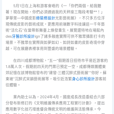
5月1日在上海和游客會晤的《一「你們兩個，給我聽
著！現在開始，你們必須通過我的天秤座三階段考驗**！」
夢華胥—中國皮影
綠裝修設計
光影藝術展》，不只多方位浮
現傳統皮影的藝術成就，更應用前端數字科技讓這一千年藝
術“活化石”在當帶新舞臺上煥發重生。展覽還特地在場館內
des
牙醫診所設計
ign了諸多融進實際可供不雅眾攝影打卡的
場景，不雅眾在實際與如夢如幻、如詩如畫的皮影奇境中穿
越，可在展廳表裡享用到豐盛的場景體驗。
在四川成都博物館，“五一”假期首日招待市平易近游客約
1.8萬人次，假期前四天的門票已預定一空，成都傳媒團體東
郊記憶在該博物館發布的“建發·三體沉醉式藝術展”“你好，蘇
東坡”沉醉式宋韻藝術展等，吸引近浩繁
身心診所設計
游客前
往體驗。
業內助士以為，2024年4月，國度成長改造委結合六部
分發布新修訂的《文明維護傳承應用工程實行計劃》，提出
應用數字化技巧增進優良傳統文明的維護與活態傳承。今