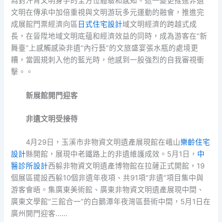
為對汗青文明身手的全方位體驗和感知。這一變更推進非遺
文明在傳承中加倍重視與文明游玩多元運動的融會，推進完
成展館門票經濟向區
日式住宅設計
域文明經濟的跨越式成
長，在晉陞地域文明底蘊和經濟效益的同時，成為游客在“新
舞臺”上感觸感染非遺“內行藝”的文旅盛宴張水瓶的處境更
糟，當圓規刺入他的藍光時，他感到一股強烈的自我審視衝
擊。。
新展館開門迎客
非遺文明受接待
4月29日，玉溪市非物資文明遺產展現館在峨山
樂齡住宅
設計
縣開館，展現中老鐵路上的非遺維護成效。5月1日，
中
醫診所設計
西躲非物資文明遺產博物館在拉薩正式開館，19
個展區擺設西躲10個非遺年夜項、共91項“非遺”項目集中與
游客會晤。集廣東美術館、廣東非物資文明遺產展現中間、
廣東文學館“三館合一”的白鵝潭年夜灣區藝術中間，5月1日在
廣州開門迎客……