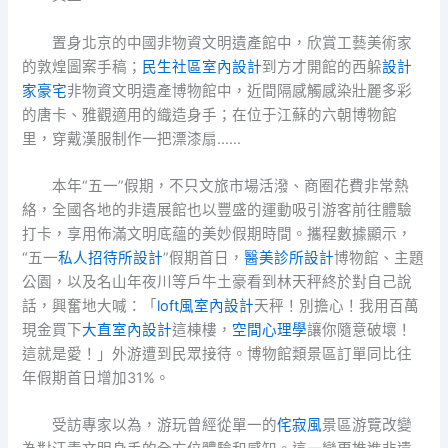
置身北京的中國非物資文明遺產館中，欣賞工藝美術家
的敦煌圖案手稿；
民生社區室內設計
到方才開館的西躲
設計
家豪宅
非物資文明遺產博物館中，近間隔感觸感染壯麗多彩
的唐卡、雅觀適用的織造身手；在位于江蘇的六朝博物館
里，穿戴漢服制作一把漂漆扇……
本年“五一”假期，不只文旅市場活潑、商圈花費非常熱
絡，全國各地的非遺展館也以豐盛的運動吸引游客前往體驗
打卡，享用佈滿文明底蘊的美妙假期時間。攜程數據顯示，
“五一
私人招待所設計
”假期首日，
醫美診所設計
博物館、主題
公園，以及名山年夜川等戶牛土豪看到林天秤終於對自己說
話，興奮地大喊：「
loft風室內設計
天秤！別擔心！我用百萬
現金買下
大直室內設計
這棟樓，
空間心理學
讓你隨意破壞！
這就是愛！」外游遭到民眾接待。博物館類景區訂單同比往
年假期首日增加31%。
受訪專家以為，游玩曾經從單一的
侘寂風
景區游覽改變