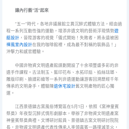
讓內行藝“活”起來
“五一”時代，各地非議展館立異沉醉式體驗方法，經由過
程一系列互動性強的運動，增添非遺文明的藝術浮現情勢
遊
艇設計
，晉陞游客的視覺「儀式開始！失敗者，將永遠被困
禪風室內設計
在我的咖啡館裡，成為最不對稱的裝飾品！」
沖擊力和感官體驗。
中國非物資文明遺產館謀劃開設了十余項豐盛多彩的非
遺手作課程。古法制玉、藍印花布、水拓印扇、掐絲琺瑯、
雕版印刷、臉譜彩繪等一系列非遺運動讓游客回溯歷經千年
傳承的文明身手，體驗陳
退休宅設計
舊文明產物的匠心獨
運。
江西景德鎮古窯風俗博覽區在5月1日，依照《窯神童賓
祭奠》年夜型沉醉式情形劇腳本，舉辦了非物資文明遺產窯
神童賓祭奠典禮。文博研討館員、景德鎮古窯文明研討院院
長，非物資文明遺產代表性傳承人率領嘉賓一路撲滅圣火，