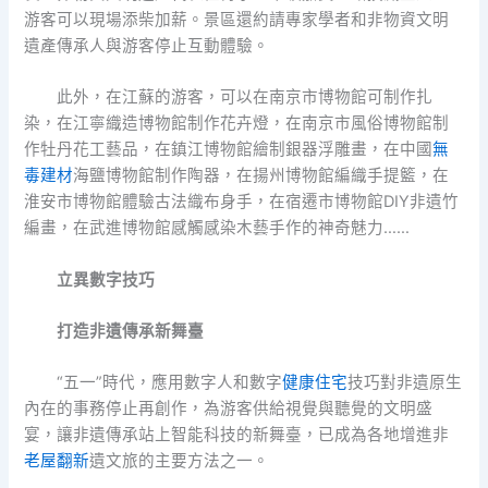
游客可以現場添柴加薪。景區還約請專家學者和非物資文明
遺產傳承人與游客停止互動體驗。
此外，在江蘇的游客，可以在南京市博物館可制作扎
染，在江寧織造博物館制作花卉燈，在南京市風俗博物館制
作牡丹花工藝品，在鎮江博物館繪制銀器浮雕畫，在中國
無
毒建材
海鹽博物館制作陶器，在揚州博物館編織手提籃，在
淮安市博物館體驗古法織布身手，在宿遷市博物館DIY非遺竹
編畫，在武進博物館感觸感染木藝手作的神奇魅力……
立異數字技巧
打造非遺傳承新舞臺
“五一”時代，應用數字人和數字
健康住宅
技巧對非遺原生
內在的事務停止再創作，為游客供給視覺與聽覺的文明盛
宴，讓非遺傳承站上智能科技的新舞臺，已成為各地增進非
老屋翻新
遺文旅的主要方法之一。