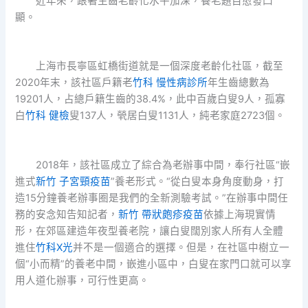
近年來，跟著生齒老齡化水平加深，養老題目愈發凸
顯。
上海市長寧區虹橋街道就是一個深度老齡化社區，截至
2020年末，該社區戶籍老
竹科 慢性病診所
年生齒總數為
19201人，占總戶籍生齒的38.4%，此中百歲白叟9人，孤寡
白
竹科 健檢
叟137人，煢居白叟1131人，純老家庭2723個。
2018年，該社區成立了綜合為老辦事中間，奉行社區“嵌
進式
新竹 子宮頸疫苗
”養老形式。“從白叟本身角度動身，打
造15分鐘養老辦事圈是我們的全新測驗考試。”在辦事中間任
務的安念知告知記者，
新竹 帶狀皰疹疫苗
依據上海現實情
形，在郊區建造年夜型養老院，讓白叟闊別家人所有人全體
進住
竹科X光
并不是一個適合的選擇。但是，在社區中樹立一
個“小而精”的養老中間，嵌進小區中，白叟在家門口就可以享
用人道化辦事，可行性更高。