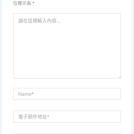
位標示為
*
請
在
這
裡
輸
入
內
容...
Name*
電
子
郵
件