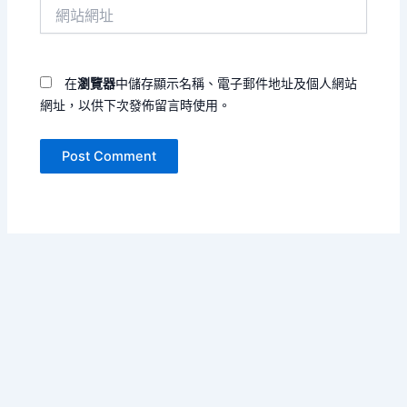
網
地
站
址
網
*
址
在
瀏覽器
中儲存顯示名稱、電子郵件地址及個人網站
網址，以供下次發佈留言時使用。
Copyright © 2026 字句會呼吸 | Powered by
Astra WordPress
Theme