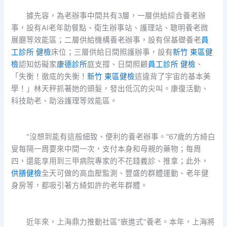
據先容，為老辦事中間共有3層，一層供給綜合養老辦
事，設有AI老年助餐點、衛生辦事站、護理站、聰明養老微
展廳等效能區；二層供給機構養老辦事，設有保基礎養老
員
工診所 健檢
床位；三層供給日間照護辦事，設有
新竹 東區健
檢
認知妨礙家
康德診所
庭支撐、日間照顧
員工診所 健檢
、
「失衡！徹底的失衡！
新竹 東區健檢
這違背了宇宙的基本美
學！」林天秤抓著她的頭髮，發出低沉的尖叫。康復活動、
科技助老、助浴護理等效能區。
“沒想到能有這般細致、便利的養老辦事。”67歲的方綺白
叟每隔一周要來中間一次，支付本身和母親的藥物；每周
四，還能享用到三甲病院專家的不花錢義診、推拿；此外，
供膳健檢
全天可做的高血壓監測、豐盛的群體運動、老年健
身房等，都吸引著方綺如許的老年群體。
近年來，上海鼎力推動社區“嵌進式”養老。本年，上海將