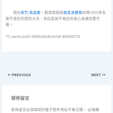
現在
新竹 高血壓
，劉瑋曾經是
超音波健檢
四周1600多名
居平易近的簽約大夫，為社區居平易近的身心安康而繁忙
著。
TC:senho2ai2l 6995e5d4e1bfa6.99608270
PREVIOUS
NEXT
發佈留言
發佈留言必須填寫的電子郵件地址不會公開。
必填欄