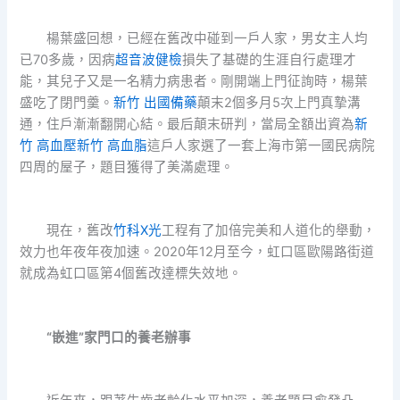
楊葉盛回想，已經在舊改中碰到一戶人家，男女主人均
已70多歲，因病
超音波健檢
損失了基礎的生涯自行處理才
能，其兒子又是一名精力病患者。剛開端上門征詢時，楊葉
盛吃了閉門羹。
新竹 出國備藥
顛末2個多月5次上門真摯溝
通，住戶漸漸翻開心結。最后顛末研判，當局全額出資為
新
竹 高血壓
新竹 高血脂
這戶人家選了一套上海市第一國民病院
四周的屋子，題目獲得了美滿處理。
現在，舊改
竹科X光
工程有了加倍完美和人道化的舉動，
效力也年夜年夜加速。2020年12月至今，虹口區歐陽路街道
就成為虹口區第4個舊改達標失效地。
“嵌進”家門口的養老辦事