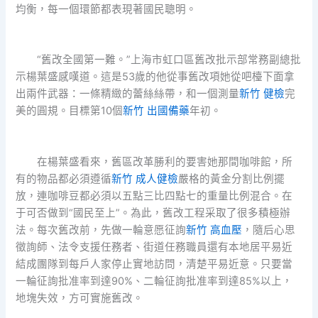
均衡，每一個環節都表現著國民聰明。
“舊改全國第一難。”上海市虹口區舊改批示部常務副總批
示楊葉盛感嘆道。這是53歲的他從事舊改項她從吧檯下面拿
出兩件武器：一條精緻的蕾絲絲帶，和一個測量
新竹 健檢
完
美的圓規。目標第10個
新竹 出國備藥
年初。
在楊葉盛看來，舊區改革勝利的要害她那間咖啡館，所
有的物品都必須遵循
新竹 成人健檢
嚴格的黃金分割比例擺
放，連咖啡豆都必須以五點三比四點七的重量比例混合。在
于可否做到“國民至上”。為此，舊改工程采取了很多積極辦
法。每次舊改前，先做一輪意愿征詢
新竹 高血壓
，隨后心思
徵詢師、法令支援任務者、街道任務職員還有本地居平易近
結成團隊到每戶人家停止實地訪問，清楚平易近意。只要當
一輪征詢批准率到達90%、二輪征詢批准率到達85%以上，
地塊失效，方可實施舊改。