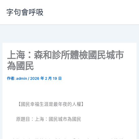
跳
字句會呼吸
至
主
要
內
容
上海：森和診所體檢國民城市
為國民
作者:
admin
/
2026 年 2 月 19 日
【國民幸福生涯是最年夜的人權】
原題目：上海：國民城市為國民