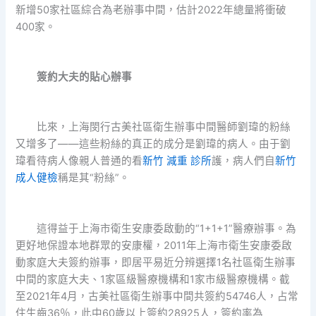
新增50家社區綜合為老辦事中間，估計2022年總量將衝破
400家。
簽約大夫的貼心辦事
比來，上海閔行古美社區衛生辦事中間醫師劉瑋的粉絲
又增多了——這些粉絲的真正的成分是劉瑋的病人。由于劉
瑋看待病人像親人普通的看
新竹 減重 診所
護，病人們自
新竹
成人健檢
稱是其“粉絲”。
這得益于上海市衛生安康委啟動的“1+1+1”醫療辦事。為
更好地保證本地群眾的安康權，2011年上海市衛生安康委啟
動家庭大夫簽約辦事，即居平易近分辨選擇1名社區衛生辦事
中間的家庭大夫、1家區級醫療機構和1家市級醫療機構。截
至2021年4月，古美社區衛生辦事中間共簽約54746人，占常
住生齒36％，此中60歲以上簽約28925人，簽約率為